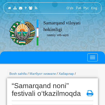
O‘zb
Ўзб
Рус
Eng
Samarqand viloyati
hokimligi
rasmiy veb-sayti
Bosh sahifa
/
Матбуот хизмати
/
Хабарлар
/
“Samarqand noni"
festivali o‘tkazilmoqda