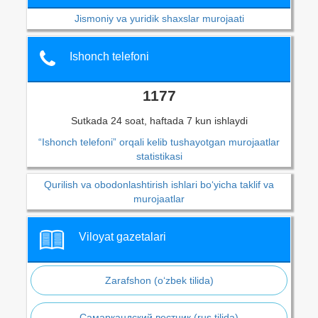
Jismoniy va yuridik shaxslar murojaati
Ishonch telefoni
1177
Sutkada 24 soat, haftada 7 kun ishlaydi
“Ishonch telefoni” orqali kelib tushayotgan murojaatlar
statistikasi
Qurilish va obodonlashtirish ishlari bo‘yicha taklif va
murojaatlar
Viloyat gazetalari
Zarafshon (o‘zbek tilida)
Самаркандский вестник (rus tilida)