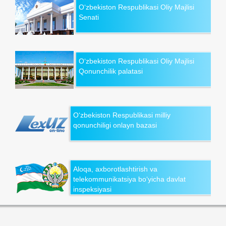
O‘zbekiston Respublikasi Oliy Majlisi
Senati
O‘zbekiston Respublikasi Oliy Majlisi
Qonunchilik palatasi
O‘zbekiston Respublikasi milliy
qonunchiligi onlayn bazasi
Aloqa, axborotlashtirish va
telekommunikatsiya bo‘yicha davlat
inspeksiyasi