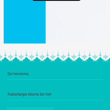
So‘rovnoma
Xabarlarga obuna bo‘lish