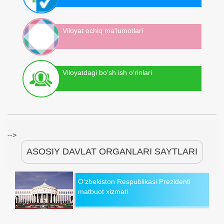
Viloyat ochiq ma'lumotlari
Viloyatdagi bo‘sh ish o‘rinlari
-->
ASOSIY DAVLAT ORGANLARI SAYTLARI
O‘zbekiston Respublikasi Prezidenti
matbuot xizmati