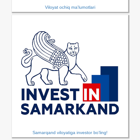
Viloyat ochiq ma'lumotlari
Samarqand viloyatiga investor bo‘ling!