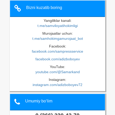
Bizni kuzatib boring
Yangiliklar kanali:
t.me/samviloyatihokimligi
Murojaatlar uchun:
t.me/samhokimgamurojaat_bot
Facebook:
facebook.com/sampressservice
facebook.com/adizboboyev
YouTube:
youtube.com/@Samarkand
Instagram:
instagram.com/adizboboyev72
Umumiy bo‘lim