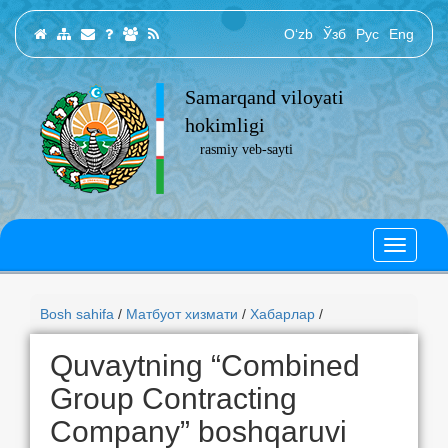
O‘zb
Ўзб
Рус
Eng
Samarqand viloyati
hokimligi
rasmiy veb-sayti
Bosh sahifa
/
Матбуот хизмати
/
Хабарлар
/
Quvaytning “Combined
Group Contracting
Company” boshqaruvi