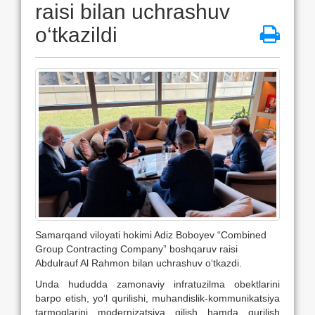
raisi bilan uchrashuv
o‘tkazildi
Samarqand viloyati hokimi Adiz Boboyev “Combined
Group Contracting Company” boshqaruv raisi
Abdulrauf Al Rahmon bilan uchrashuv o‘tkazdi.
Unda hududda zamonaviy infratuzilma obektlarini
barpo etish, yo‘l qurilishi, muhandislik-kommunikatsiya
tarmoqlarini modernizatsiya qilish hamda qurilish