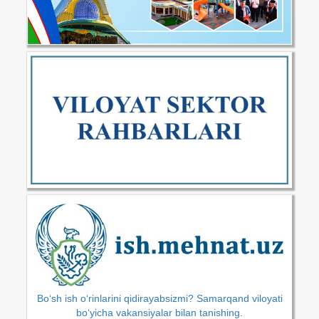
Bo‘sh ish o‘rinlarini qidirayabsizmi? Samarqand viloyati
bo‘yicha vakansiyalar bilan tanishing.