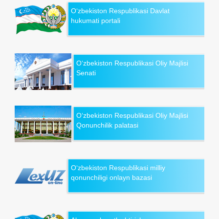
O‘zbekiston Respublikasi Davlat
hukumati portali
O‘zbekiston Respublikasi Oliy Majlisi
Senati
O‘zbekiston Respublikasi Oliy Majlisi
Qonunchilik palatasi
O‘zbekiston Respublikasi milliy
qonunchiligi onlayn bazasi