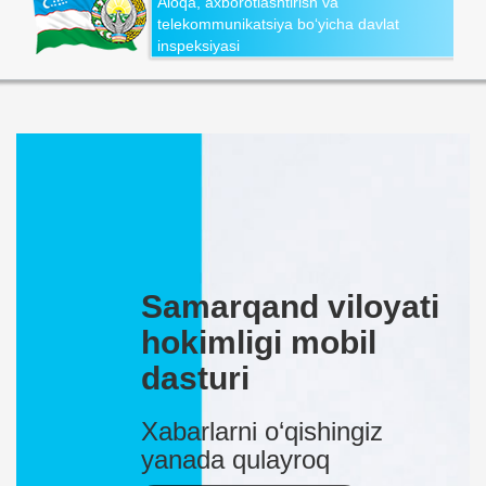
Aloqa, axborotlashtirish va
telekommunikatsiya bo‘yicha davlat
inspeksiyasi
Samarqand viloyati
hokimligi mobil
dasturi
Xabarlarni o‘qishingiz
yanada qulayroq