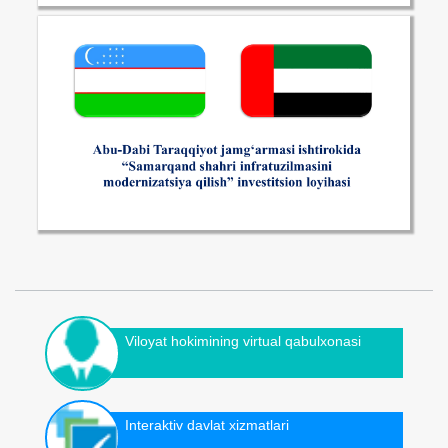
Viloyat hokimining virtual qabulxonasi
Interaktiv davlat xizmatlari