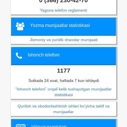
0 (366) 230-42-70
Yagona telefon reglamenti
Yozma murojaatlar statistikasi
Jismoniy va yuridik shaxslar murojaati
Ishonch telefoni
1177
Sutkada 24 soat, haftada 7 kun ishlaydi
“Ishonch telefoni” orqali kelib tushayotgan murojaatlar
statistikasi
Qurilish va obodonlashtirish ishlari bo‘yicha taklif va
murojaatlar
Viloyat gazetalari