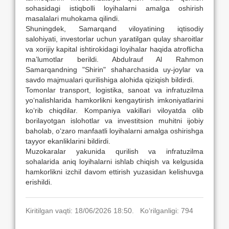
sohasidagi istiqbolli loyihalarni amalga oshirish
masalalari muhokama qilindi.
Shuningdek, Samarqand viloyatining iqtisodiy
salohiyati, investorlar uchun yaratilgan qulay sharoitlar
va xorijiy kapital ishtirokidagi loyihalar haqida atroflicha
ma’lumotlar berildi. Abdulrauf Al Rahmon
Samarqandning "Shirin" shaharchasida uy-joylar va
savdo majmualari qurilishiga alohida qiziqish bildirdi.
Tomonlar transport, logistika, sanoat va infratuzilma
yo‘nalishlarida hamkorlikni kengaytirish imkoniyatlarini
ko‘rib chiqdilar. Kompaniya vakillari viloyatda olib
borilayotgan islohotlar va investitsion muhitni ijobiy
baholab, o‘zaro manfaatli loyihalarni amalga oshirishga
tayyor ekanliklarini bildirdi.
Muzokaralar yakunida qurilish va infratuzilma
sohalarida aniq loyihalarni ishlab chiqish va kelgusida
hamkorlikni izchil davom ettirish yuzasidan kelishuvga
erishildi.
Kiritilgan vaqti: 18/06/2026 18:50. Ko‘rilganligi: 794