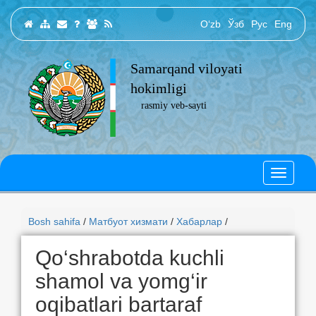
O‘zb
Ўзб
Рус
Eng
Samarqand viloyati
hokimligi
rasmiy veb-sayti
Bosh sahifa
/
Матбуот хизмати
/
Хабарлар
/
Qo‘shrabotda kuchli
shamol va yomg‘ir
oqibatlari bartaraf