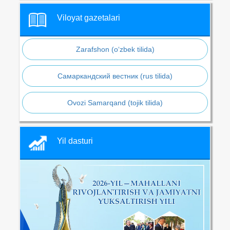
Viloyat gazetalari
Zarafshon (o‘zbek tilida)
Самаркандский вестник (rus tilida)
Ovozi Samarqand (tojik tilida)
Yil dasturi