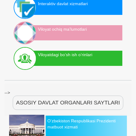
Interaktiv davlat xizmatlari
Viloyat ochiq ma'lumotlari
Viloyatdagi bo‘sh ish o‘rinlari
-->
ASOSIY DAVLAT ORGANLARI SAYTLARI
O‘zbekiston Respublikasi Prezidenti
matbuot xizmati