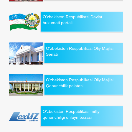
O‘zbekiston Respublikasi Davlat
hukumati portali
O‘zbekiston Respublikasi Oliy Majlisi
Senati
O‘zbekiston Respublikasi Oliy Majlisi
Qonunchilik palatasi
O‘zbekiston Respublikasi milliy
qonunchiligi onlayn bazasi