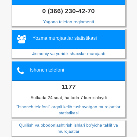
0 (366) 230-42-70
Yagona telefon reglamenti
Yozma murojaatlar statistikasi
Jismoniy va yuridik shaxslar murojaati
Ishonch telefoni
1177
Sutkada 24 soat, haftada 7 kun ishlaydi
“Ishonch telefoni” orqali kelib tushayotgan murojaatlar
statistikasi
Qurilish va obodonlashtirish ishlari bo‘yicha taklif va
murojaatlar