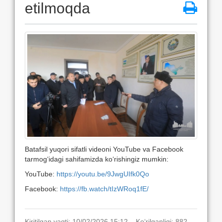
etilmoqda
Batafsil yuqori sifatli videoni YouTube va Facebook
tarmog‘idagi sahifamizda ko‘rishingiz mumkin:
YouTube:
https://youtu.be/9JwgUIfk0Qo
Facebook:
https://fb.watch/tIzWRoq1fE/
Kiritilgan vaqti: 10/02/2026 15:12. Ko‘rilganligi: 882