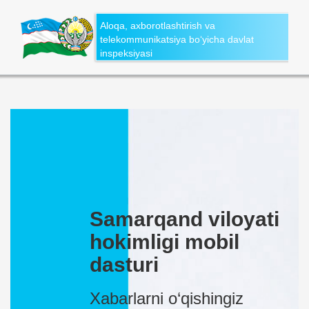
Aloqa, axborotlashtirish va
telekommunikatsiya bo‘yicha davlat
inspeksiyasi
Samarqand viloyati
hokimligi mobil
dasturi
Xabarlarni o‘qishingiz