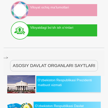
Viloyat ochiq ma'lumotlari
Viloyatdagi bo‘sh ish o‘rinlari
-->
ASOSIY DAVLAT ORGANLARI SAYTLARI
O‘zbekiston Respublikasi Prezidenti
matbuot xizmati
O‘zbekiston Respublikasi Davlat