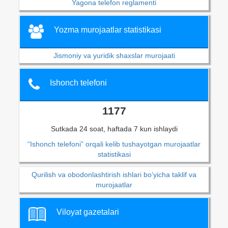
Yagona telefon reglamenti
Yozma murojaatlar statistikasi
Jismoniy va yuridik shaxslar murojaati
Ishonch telefoni
1177
Sutkada 24 soat, haftada 7 kun ishlaydi
“Ishonch telefoni” orqali kelib tushayotgan murojaatlar
statistikasi
Qurilish va obodonlashtirish ishlari bo‘yicha taklif va
murojaatlar
Viloyat gazetalari