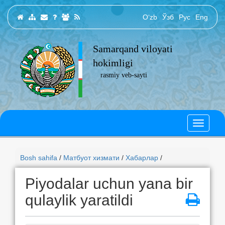
O‘zb
Ўзб
Рус
Eng
Samarqand viloyati
hokimligi
rasmiy veb-sayti
Bosh sahifa
/
Матбуот хизмати
/
Хабарлар
/
Piyodalar uchun yana bir
qulaylik yaratildi