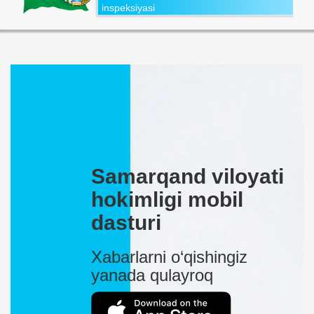
inspeksiyasi
Samarqand viloyati
hokimligi mobil
dasturi
Xabarlarni o‘qishingiz
yanada qulayroq