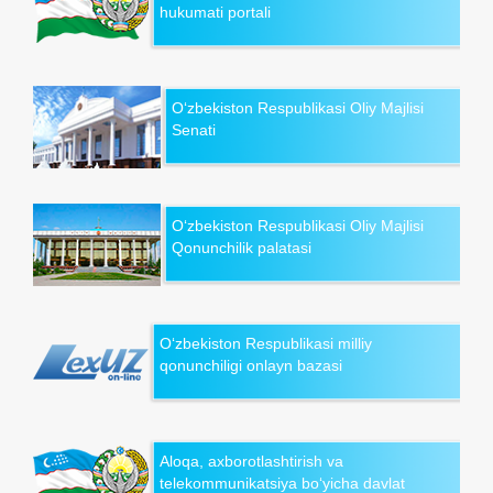
hukumati portali
O‘zbekiston Respublikasi Oliy Majlisi
Senati
O‘zbekiston Respublikasi Oliy Majlisi
Qonunchilik palatasi
O‘zbekiston Respublikasi milliy
qonunchiligi onlayn bazasi
Aloqa, axborotlashtirish va
telekommunikatsiya bo‘yicha davlat