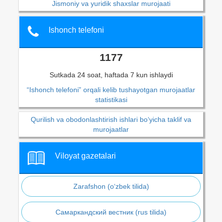
Jismoniy va yuridik shaxslar murojaati
Ishonch telefoni
1177
Sutkada 24 soat, haftada 7 kun ishlaydi
“Ishonch telefoni” orqali kelib tushayotgan murojaatlar
statistikasi
Qurilish va obodonlashtirish ishlari bo‘yicha taklif va
murojaatlar
Viloyat gazetalari
Zarafshon (o‘zbek tilida)
Самаркандский вестник (rus tilida)