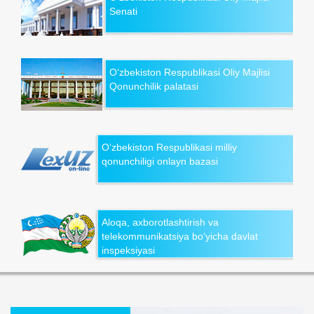
Senati
O‘zbekiston Respublikasi Oliy Majlisi
Qonunchilik palatasi
O‘zbekiston Respublikasi milliy
qonunchiligi onlayn bazasi
Aloqa, axborotlashtirish va
telekommunikatsiya bo‘yicha davlat
inspeksiyasi