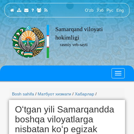
O‘zb
Ўзб
Рус
Eng
Samarqand viloyati
hokimligi
rasmiy veb-sayti
Bosh sahifa
/
Матбуот хизмати
/
Хабарлар
/
Oʻtgan yili Samarqandda
boshqa viloyatlarga
nisbatan koʻp egizak