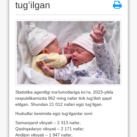
tugʻilgan
Statistika agentligi maʼlumotlariga koʻra, 2023-yilda
respublikamizda 962 ming nafar tirik tugʻilish qayd
etilgan. Shundan 21 012 nafari egiz tugʻilgan.
Hududlar kesimida egiz tugʻilganlar soni:
Samarqand viloyati – 2 313 nafar;
Qashqadaryo viloyati – 2 171 nafar;
Andijon viloyati – 1 947 nafar;