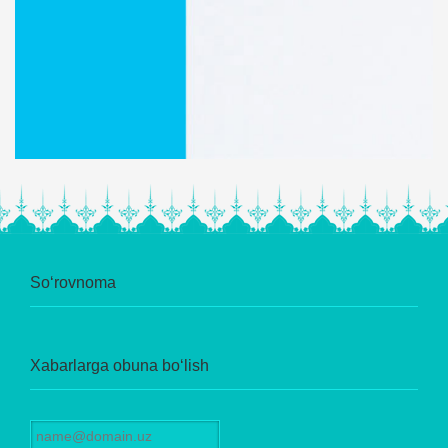
So‘rovnoma
Xabarlarga obuna bo‘lish