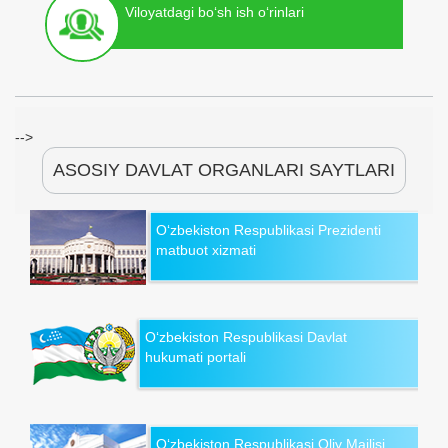
Viloyatdagi bo‘sh ish o‘rinlari
-->
ASOSIY DAVLAT ORGANLARI SAYTLARI
O‘zbekiston Respublikasi Prezidenti
matbuot xizmati
O‘zbekiston Respublikasi Davlat
hukumati portali
O‘zbekiston Respublikasi Oliy Majlisi