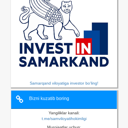
Samarqand viloyatiga investor bo‘ling!
Bizni kuzatib boring
Yangiliklar kanali:
t.me/samviloyatihokimligi
Murojaatlar uchun: