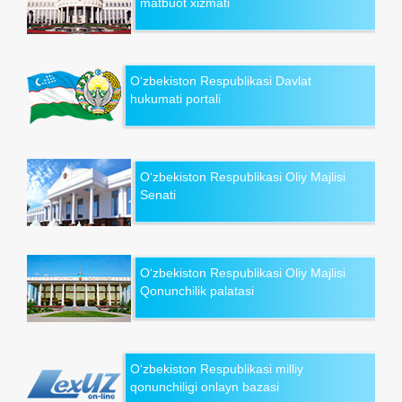
matbuot xizmati
O‘zbekiston Respublikasi Davlat
hukumati portali
O‘zbekiston Respublikasi Oliy Majlisi
Senati
O‘zbekiston Respublikasi Oliy Majlisi
Qonunchilik palatasi
O‘zbekiston Respublikasi milliy
qonunchiligi onlayn bazasi