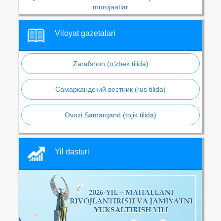
murojaatlar
Viloyat gazetalari
Zarafshon (o‘zbek tilida)
Самаркандский вестник (rus tilida)
Ovozi Samarqand (tojik tilida)
Yil dasturi