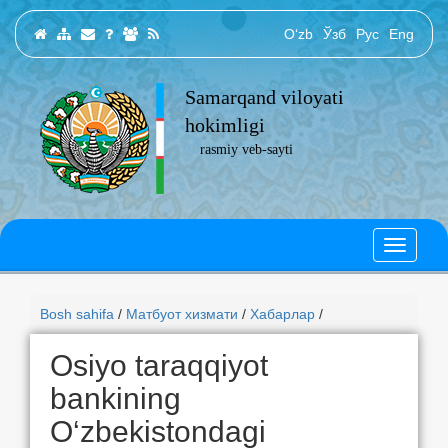
O‘zb
Ўзб
Рус
Eng
Samarqand viloyati
hokimligi
rasmiy veb-sayti
Bosh sahifa
/
Матбуот хизмати
/
Хабарлар
/
Osiyo taraqqiyot
bankining
O‘zbekistondagi