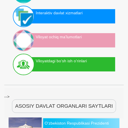
Interaktiv davlat xizmatlari
Viloyat ochiq ma'lumotlari
Viloyatdagi bo‘sh ish o‘rinlari
-->
ASOSIY DAVLAT ORGANLARI SAYTLARI
O‘zbekiston Respublikasi Prezidenti