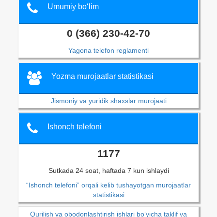
Umumiy bo‘lim
0 (366) 230-42-70
Yagona telefon reglamenti
Yozma murojaatlar statistikasi
Jismoniy va yuridik shaxslar murojaati
Ishonch telefoni
1177
Sutkada 24 soat, haftada 7 kun ishlaydi
“Ishonch telefoni” orqali kelib tushayotgan murojaatlar
statistikasi
Qurilish va obodonlashtirish ishlari bo‘yicha taklif va