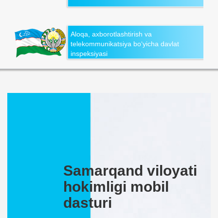
Aloqa, axborotlashtirish va
telekommunikatsiya bo‘yicha davlat
inspeksiyasi
Samarqand viloyati
hokimligi mobil
dasturi