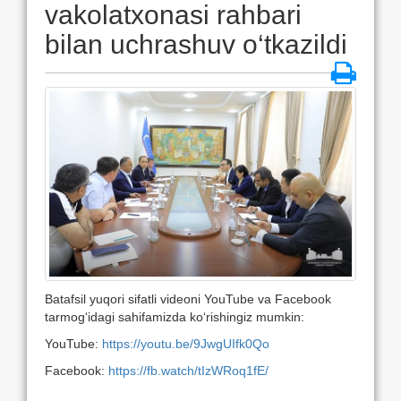
vakolatxonasi rahbari
bilan uchrashuv o‘tkazildi
Batafsil yuqori sifatli videoni YouTube va Facebook
tarmog‘idagi sahifamizda ko‘rishingiz mumkin:
YouTube:
https://youtu.be/9JwgUIfk0Qo
Facebook:
https://fb.watch/tIzWRoq1fE/