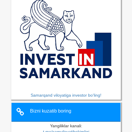
Samarqand viloyatiga investor bo‘ling!
Bizni kuzatib boring
Yangiliklar kanali:
t.me/samviloyatihokimligi