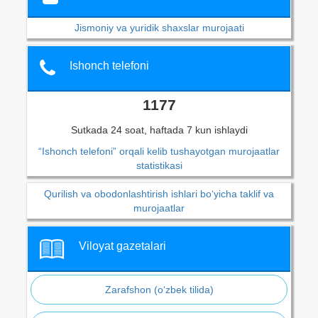
Jismoniy va yuridik shaxslar murojaati
Ishonch telefoni
1177
Sutkada 24 soat, haftada 7 kun ishlaydi
“Ishonch telefoni” orqali kelib tushayotgan murojaatlar
statistikasi
Qurilish va obodonlashtirish ishlari bo‘yicha taklif va
murojaatlar
Viloyat gazetalari
Zarafshon (o‘zbek tilida)