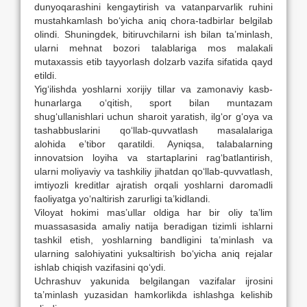
dunyoqarashini kengaytirish va vatanparvarlik ruhini
mustahkamlash bo‘yicha aniq chora-tadbirlar belgilab
olindi. Shuningdek, bitiruvchilarni ish bilan ta’minlash,
ularni mehnat bozori talablariga mos malakali
mutaxassis etib tayyorlash dolzarb vazifa sifatida qayd
etildi.
Yig‘ilishda yoshlarni xorijiy tillar va zamonaviy kasb-
hunarlarga o‘qitish, sport bilan muntazam
shug‘ullanishlari uchun sharoit yaratish, ilg‘or g‘oya va
tashabbuslarini qo‘llab-quvvatlash masalalariga
alohida e’tibor qaratildi. Ayniqsa, talabalarning
innovatsion loyiha va startaplarini rag‘batlantirish,
ularni moliyaviy va tashkiliy jihatdan qo‘llab-quvvatlash,
imtiyozli kreditlar ajratish orqali yoshlarni daromadli
faoliyatga yo‘naltirish zarurligi ta’kidlandi.
Viloyat hokimi mas’ullar oldiga har bir oliy ta’lim
muassasasida amaliy natija beradigan tizimli ishlarni
tashkil etish, yoshlarning bandligini ta’minlash va
ularning salohiyatini yuksaltirish bo‘yicha aniq rejalar
ishlab chiqish vazifasini qo‘ydi.
Uchrashuv yakunida belgilangan vazifalar ijrosini
ta’minlash yuzasidan hamkorlikda ishlashga kelishib