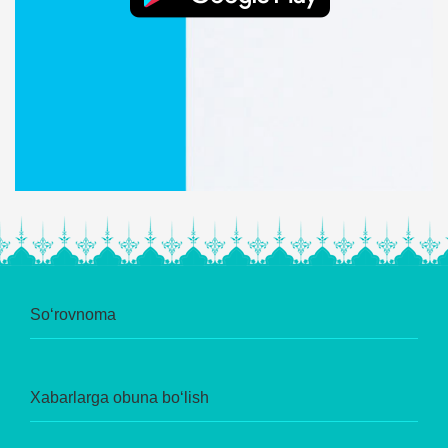
So‘rovnoma
Xabarlarga obuna bo‘lish