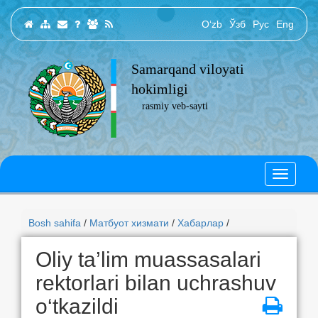
O‘zb
Ўзб
Рус
Eng
Samarqand viloyati
hokimligi
rasmiy veb-sayti
Bosh sahifa
/
Матбуот хизмати
/
Хабарлар
/
Oliy ta’lim muassasalari
rektorlari bilan uchrashuv
o‘tkazildi