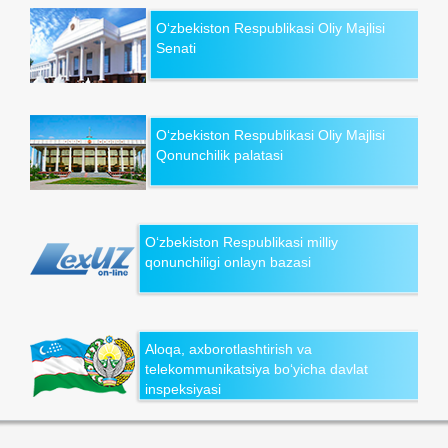
O‘zbekiston Respublikasi Oliy Majlisi
Senati
O‘zbekiston Respublikasi Oliy Majlisi
Qonunchilik palatasi
O‘zbekiston Respublikasi milliy
qonunchiligi onlayn bazasi
Aloqa, axborotlashtirish va
telekommunikatsiya bo‘yicha davlat
inspeksiyasi