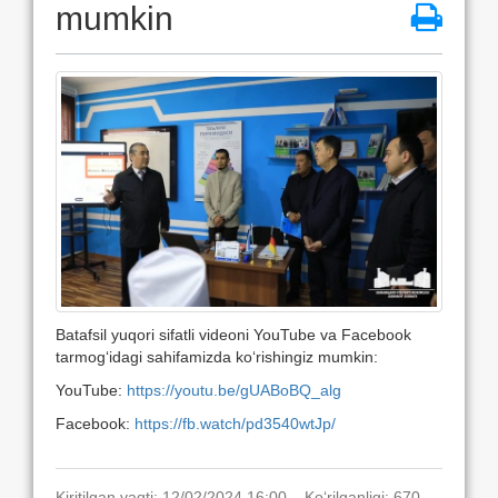
mumkin
Batafsil yuqori sifatli videoni YouTube va Facebook
tarmog‘idagi sahifamizda ko‘rishingiz mumkin:
YouTube:
https://youtu.be/gUABoBQ_alg
Facebook:
https://fb.watch/pd3540wtJp/
Kiritilgan vaqti: 12/02/2024 16:00. Ko‘rilganligi: 670