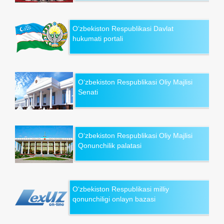
O‘zbekiston Respublikasi Davlat
hukumati portali
O‘zbekiston Respublikasi Oliy Majlisi
Senati
O‘zbekiston Respublikasi Oliy Majlisi
Qonunchilik palatasi
O‘zbekiston Respublikasi milliy
qonunchiligi onlayn bazasi