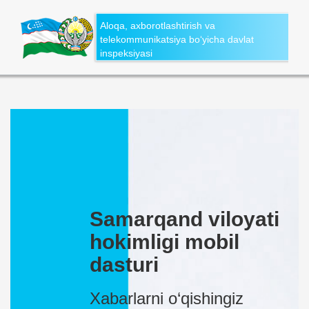
Aloqa, axborotlashtirish va
telekommunikatsiya bo‘yicha davlat
inspeksiyasi
Samarqand viloyati
hokimligi mobil
dasturi
Xabarlarni o‘qishingiz