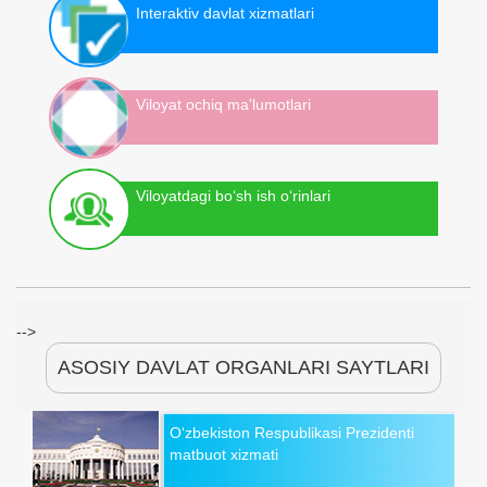
Interaktiv davlat xizmatlari
Viloyat ochiq ma'lumotlari
Viloyatdagi bo‘sh ish o‘rinlari
-->
ASOSIY DAVLAT ORGANLARI SAYTLARI
O‘zbekiston Respublikasi Prezidenti
matbuot xizmati