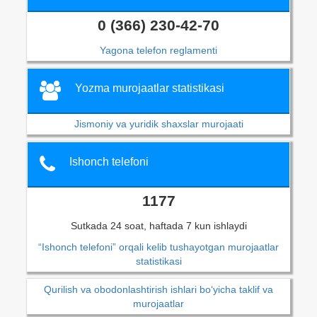
0 (366) 230-42-70
Yagona telefon reglamenti
Yozma murojaatlar statistikasi
Jismoniy va yuridik shaxslar murojaati
Ishonch telefoni
1177
Sutkada 24 soat, haftada 7 kun ishlaydi
“Ishonch telefoni” orqali kelib tushayotgan murojaatlar
statistikasi
Qurilish va obodonlashtirish ishlari bo‘yicha taklif va
murojaatlar