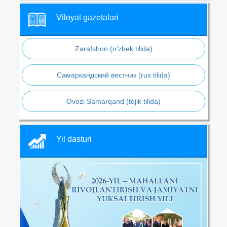
Viloyat gazetalari
Zarafshon (o‘zbek tilida)
Самаркандский вестник (rus tilida)
Ovozi Samarqand (tojik tilida)
Yil dasturi