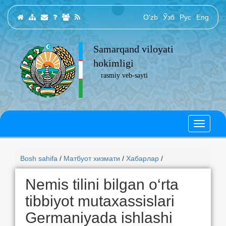
O‘zb
Ўзб
Рус
Eng
Samarqand viloyati
hokimligi
rasmiy veb-sayti
Bosh sahifa
/
Матбуот хизмати
/
Хабарлар
/
Nemis tilini bilgan o‘rta
tibbiyot mutaxassislari
Germaniyada ishlashi