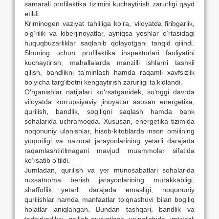
samarali profilaktika tizimini kuchaytirish zarurligi qayd
etildi.
Kriminogen vaziyat tahliliga ko‘ra, viloyatda firibgarlik,
o‘g‘rilik va kiberjinoyatlar, ayniqsa yoshlar o‘rtasidagi
huquqbuzarliklar saqlanib qolayotgani tanqid qilindi.
Shuning uchun profilaktika inspektorlari faoliyatini
kuchaytirish, mahallalarda manzilli ishlarni tashkil
qilish, bandlikni taʼminlash hamda raqamli xavfsizlik
bo‘yicha targ‘ibotni kengaytirish zarurligi taʼkidlandi.
O‘rganishlar natijalari ko‘rsatganidek, so‘nggi davrda
viloyatda korrupsiyaviy jinoyatlar asosan energetika,
qurilish, bandlik, sog‘liqni saqlash hamda bank
sohalarida uchramoqda. Xususan, energetika tizimida
noqonuniy ulanishlar, hisob-kitoblarda inson omilining
yuqoriligi va nazorat jarayonlarining yetarli darajada
raqamlashtirilmagani mavjud muammolar sifatida
ko‘rsatib o‘tildi.
Jumladan, qurilish va yer munosabatlari sohalarida
ruxsatnoma berish jarayonlarining murakkabligi,
shaffoflik yetarli darajada emasligi, noqonuniy
qurilishlar hamda manfaatlar to‘qnashuvi bilan bog‘liq
holatlar aniqlangan. Bundan tashqari, bandlik va
tadbirkorlikni qo‘llab-quvvatlash yo‘nalishida imtiyozli