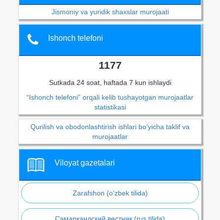
Jismoniy va yuridik shaxslar murojaati
Ishonch telefoni
1177
Sutkada 24 soat, haftada 7 kun ishlaydi
“Ishonch telefoni” orqali kelib tushayotgan murojaatlar
statistikasi
Qurilish va obodonlashtirish ishlari bo‘yicha taklif va
murojaatlar
Viloyat gazetalari
Zarafshon (o‘zbek tilida)
Самаркандский вестник (rus tilida)