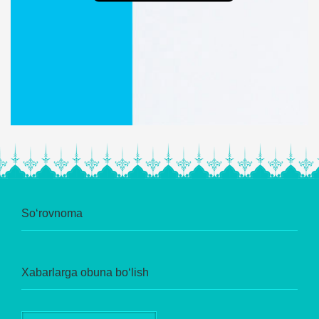
So‘rovnoma
Xabarlarga obuna bo‘lish