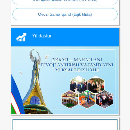
Ovozi Samarqand (tojik tilida)
Yil dasturi