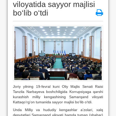
viloyatida sayyor majlisi
bo‘lib o‘tdi
Joriy yilning 19-fevral kuni Oliy Majlis Senati Raisi
Tanzila Narbayeva boshchiligida Korrupsiyaga qarshi
kurashish milliy kengashining Samarqand viloyati
Kattaqo‘rg‘on tumanida sayyor majlisi bo‘lib o‘tdi.
Unda Milliy va hududiy kengashlar aʼzolari, xalq
deputatlari Samarqand viloyati hamda tuman (shahar)