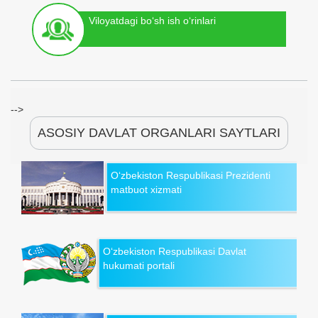
Viloyatdagi bo‘sh ish o‘rinlari
-->
ASOSIY DAVLAT ORGANLARI SAYTLARI
O‘zbekiston Respublikasi Prezidenti
matbuot xizmati
O‘zbekiston Respublikasi Davlat
hukumati portali