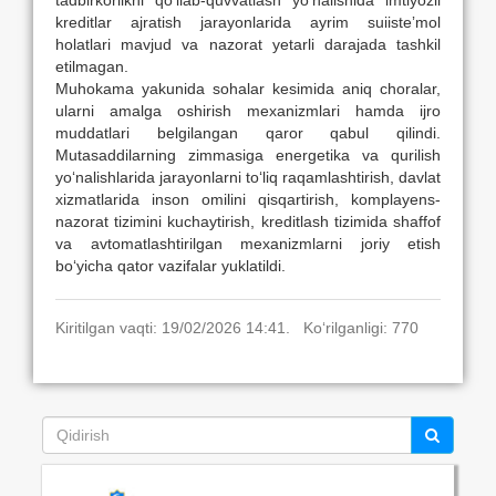
kreditlar ajratish jarayonlarida ayrim suiisteʼmol
holatlari mavjud va nazorat yetarli darajada tashkil
etilmagan.
Muhokama yakunida sohalar kesimida aniq choralar,
ularni amalga oshirish mexanizmlari hamda ijro
muddatlari belgilangan qaror qabul qilindi.
Mutasaddilarning zimmasiga energetika va qurilish
yo‘nalishlarida jarayonlarni to‘liq raqamlashtirish, davlat
xizmatlarida inson omilini qisqartirish, komplayens-
nazorat tizimini kuchaytirish, kreditlash tizimida shaffof
va avtomatlashtirilgan mexanizmlarni joriy etish
bo‘yicha qator vazifalar yuklatildi.
Kiritilgan vaqti: 19/02/2026 14:41. Ko‘rilganligi: 770