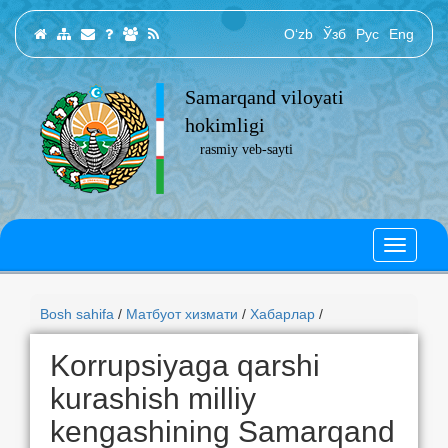
O‘zb
Ўзб
Рус
Eng
Samarqand viloyati
hokimligi
rasmiy veb-sayti
Bosh sahifa
/
Матбуот хизмати
/
Хабарлар
/
Korrupsiyaga qarshi
kurashish milliy
kengashining Samarqand