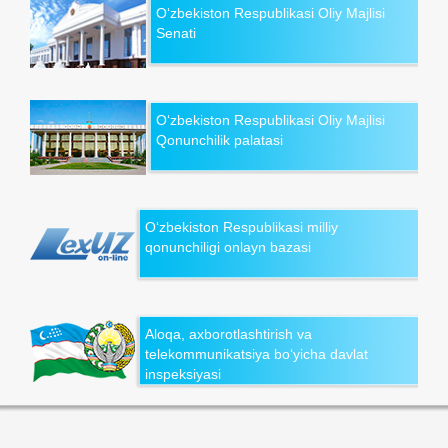
O‘zbekiston Respublikasi Oliy Majlisi
Senati
O‘zbekiston Respublikasi Oliy Majlisi
Qonunchilik palatasi
O‘zbekiston Respublikasi milliy
qonunchiligi onlayn bazasi
Aloqa, axborotlashtirish va
telekommunikatsiya bo‘yicha davlat
inspeksiyasi