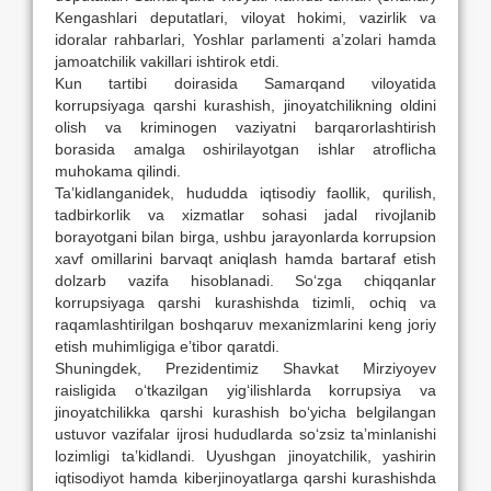
Kengashlari deputatlari, viloyat hokimi, vazirlik va
idoralar rahbarlari, Yoshlar parlamenti aʼzolari hamda
jamoatchilik vakillari ishtirok etdi.
Kun tartibi doirasida Samarqand viloyatida
korrupsiyaga qarshi kurashish, jinoyatchilikning oldini
olish va kriminogen vaziyatni barqarorlashtirish
borasida amalga oshirilayotgan ishlar atroflicha
muhokama qilindi.
Taʼkidlanganidek, hududda iqtisodiy faollik, qurilish,
tadbirkorlik va xizmatlar sohasi jadal rivojlanib
borayotgani bilan birga, ushbu jarayonlarda korrupsion
xavf omillarini barvaqt aniqlash hamda bartaraf etish
dolzarb vazifa hisoblanadi. So‘zga chiqqanlar
korrupsiyaga qarshi kurashishda tizimli, ochiq va
raqamlashtirilgan boshqaruv mexanizmlarini keng joriy
etish muhimligiga eʼtibor qaratdi.
Shuningdek, Prezidentimiz Shavkat Mirziyoyev
raisligida o‘tkazilgan yig‘ilishlarda korrupsiya va
jinoyatchilikka qarshi kurashish bo‘yicha belgilangan
ustuvor vazifalar ijrosi hududlarda so‘zsiz taʼminlanishi
lozimligi taʼkidlandi. Uyushgan jinoyatchilik, yashirin
iqtisodiyot hamda kiberjinoyatlarga qarshi kurashishda