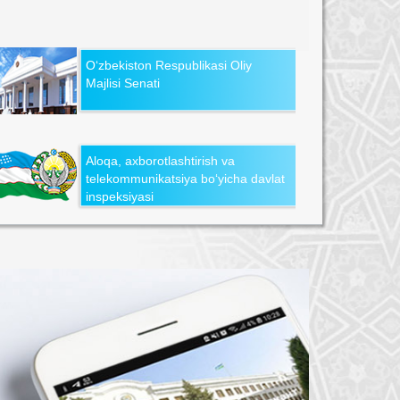
O‘zbekiston Respublikasi Oliy
Majlisi Senati
Aloqa, axborotlashtirish va
telekommunikatsiya bo‘yicha davlat
inspeksiyasi