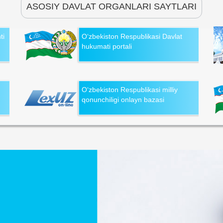
ASOSIY DAVLAT ORGANLARI SAYTLARI
ti
O‘zbekiston Respublikasi Davlat
hukumati portali
O‘zbekiston Respublikasi milliy
qonunchiligi onlayn bazasi