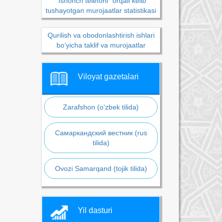
“Ishonch telefoni” orqali kelib
tushayotgan murojaatlar statistikasi
Qurilish va obodonlashtirish ishlari
bo‘yicha taklif va murojaatlar
Viloyat gazetalari
Zarafshon (o‘zbek tilida)
Самаркандский вестник (rus
tilida)
Ovozi Samarqand (tojik tilida)
Yil dasturi