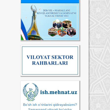
Bo‘sh ish o‘rinlarini qidirayabsizmi?
Samarqand viloyati bo‘yicha