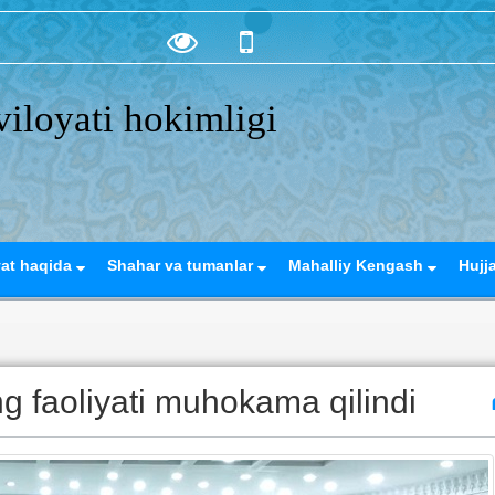
iloyati hokimligi
yat haqida
Shahar va tumanlar
Mahalliy Kengash
Hujj
 faoliyati muhokama qilindi