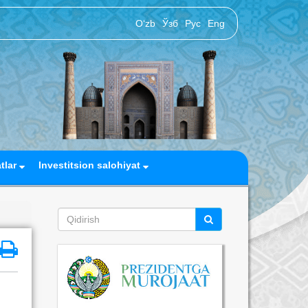
O‘zb
Ўзб
Рус
Eng
atlar
Investitsion salohiyat