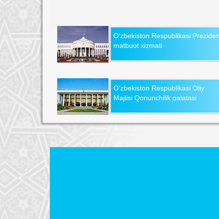
O‘zbekiston Respublikasi Preziden
matbuot xizmati
O‘zbekiston Respublikasi Oliy
Majlisi Qonunchilik palatasi