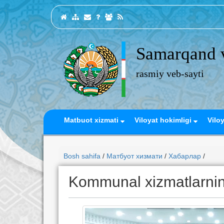
Samarqand v
rasmiy veb-sayti
Matbuot xizmati
Viloyat hokimligi
Vilo
Bosh sahifa
/
Матбуот хизмати
/
Хабарлар
/
Kommunal xizmatlarning