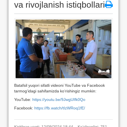
va rivojlanish istiqbollari
Batafsil yuqori sifatli videoni YouTube va Facebook
tarmog‘idagi sahifamizda ko‘rishingiz mumkin:
YouTube:
https://youtu.be/9JwgUIfk0Qo
Facebook:
https://fb.watch/tIzWRoq1fE/
Kiritilgan vaqti: 12/09/2024 18:44. Ko‘rilganligi: 751