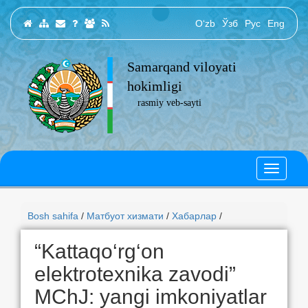
O‘zb
Ўзб
Рус
Eng
Samarqand viloyati
hokimligi
rasmiy veb-sayti
Bosh sahifa
/
Матбуот хизмати
/
Хабарлар
/
“Kattaqo‘rg‘on
elektrotexnika zavodi”
MChJ: yangi imkoniyatlar