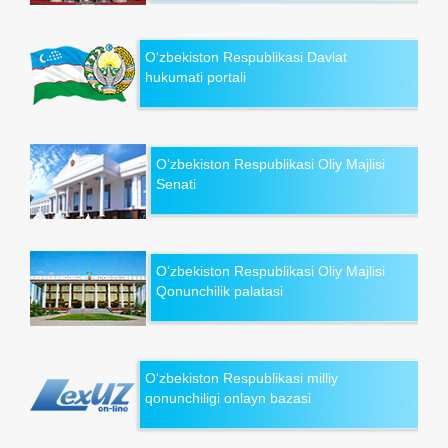
O‘zbekiston Respublikasi Davlat
hukumati portali
O‘zbekiston Respublikasi Oliy Majlisi
Senati
O‘zbekiston Respublikasi Oliy Majlisi
Qonunchilik palatasi
O‘zbekiston Respublikasi milliy
qonunchiligi onlayn bazasi