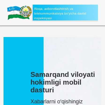
Aloqa, axborotlashtirish va
telekommunikatsiya bo‘yicha davlat
inspeksiyasi
Samarqand viloyati
hokimligi mobil
dasturi
Xabarlarni o‘qishingiz