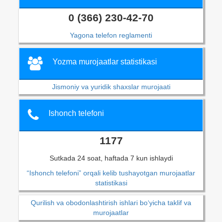
0 (366) 230-42-70
Yagona telefon reglamenti
Yozma murojaatlar statistikasi
Jismoniy va yuridik shaxslar murojaati
Ishonch telefoni
1177
Sutkada 24 soat, haftada 7 kun ishlaydi
“Ishonch telefoni” orqali kelib tushayotgan murojaatlar
statistikasi
Qurilish va obodonlashtirish ishlari bo‘yicha taklif va
murojaatlar