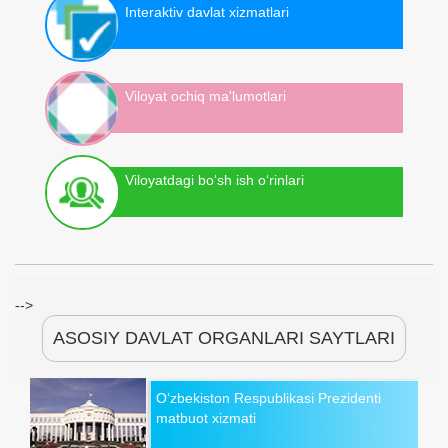
Interaktiv davlat xizmatlari
Viloyat ochiq ma'lumotlari
Viloyatdagi bo‘sh ish o‘rinlari
-->
ASOSIY DAVLAT ORGANLARI SAYTLARI
O‘zbekiston Respublikasi Prezidenti
matbuot xizmati