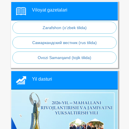
Viloyat gazetalari
Zarafshon (o‘zbek tilida)
Самаркандский вестник (rus tilida)
Ovozi Samarqand (tojik tilida)
Yil dasturi