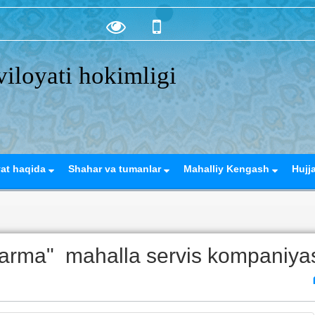
iloyati hokimligi
yat haqida
Shahar va tumanlar
Mahalliy Kengash
Hujj
tarma" mahalla servis kompaniya