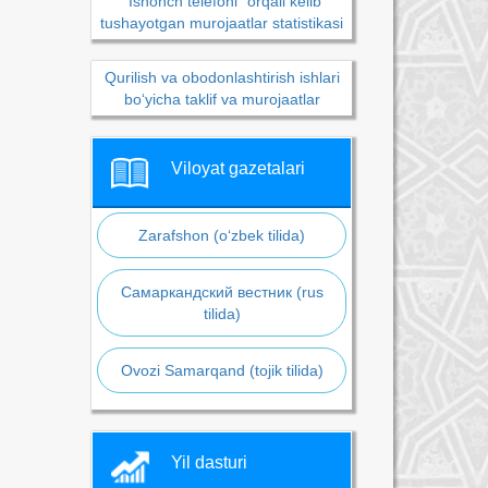
“Ishonch telefoni” orqali kelib
tushayotgan murojaatlar statistikasi
Qurilish va obodonlashtirish ishlari
bo‘yicha taklif va murojaatlar
Viloyat gazetalari
Zarafshon (o‘zbek tilida)
Самаркандский вестник (rus
tilida)
Ovozi Samarqand (tojik tilida)
Yil dasturi