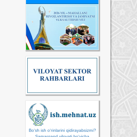
Bo‘sh ish o‘rinlarini qidirayabsizmi?
Samarqand viloyati bo‘yicha