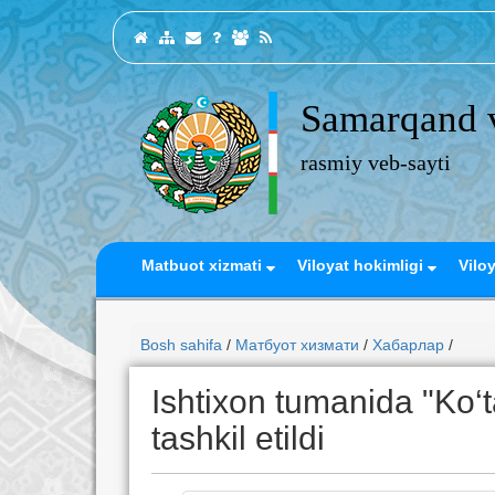
Samarqand v
rasmiy veb-sayti
Matbuot xizmati
Viloyat hokimligi
Vilo
Bosh sahifa
/
Матбуот хизмати
/
Хабарлар
/
Ishtixon tumanida "Ko‘
tashkil etildi