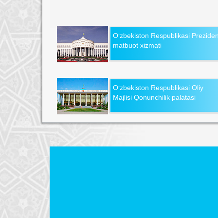
O‘zbekiston Respublikasi Preziden
matbuot xizmati
O‘zbekiston Respublikasi Oliy
Majlisi Qonunchilik palatasi