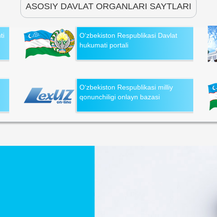
ASOSIY DAVLAT ORGANLARI SAYTLARI
ti
O‘zbekiston Respublikasi Davlat
hukumati portali
O‘zbekiston Respublikasi milliy
qonunchiligi onlayn bazasi