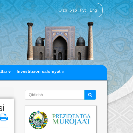
O‘zb
Ўзб
Рус
Eng
atlar
Investitsion salohiyat
si