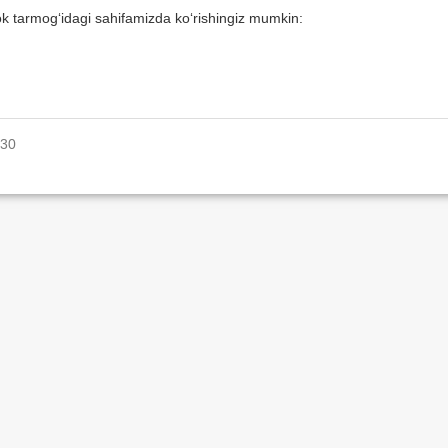
ok tarmog‘idagi sahifamizda ko‘rishingiz mumkin:
530