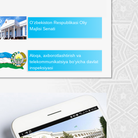
O‘zbekiston Respublikasi Oliy
Majlisi Senati
Aloqa, axborotlashtirish va
telekommunikatsiya bo‘yicha davlat
inspeksiyasi