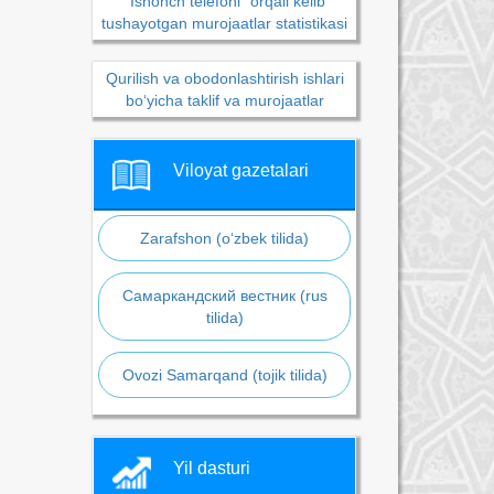
“Ishonch telefoni” orqali kelib
tushayotgan murojaatlar statistikasi
Qurilish va obodonlashtirish ishlari
bo‘yicha taklif va murojaatlar
Viloyat gazetalari
Zarafshon (o‘zbek tilida)
Самаркандский вестник (rus
tilida)
Ovozi Samarqand (tojik tilida)
Yil dasturi