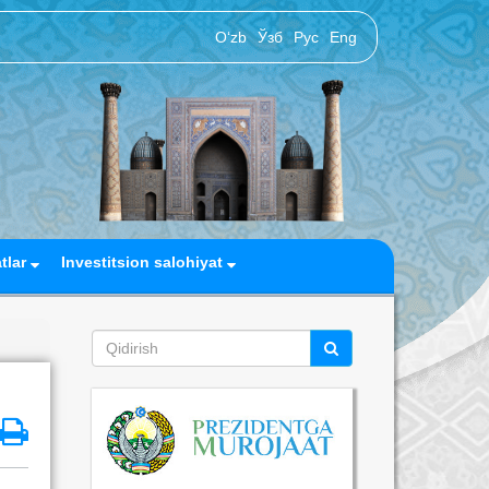
O‘zb
Ўзб
Рус
Eng
atlar
Investitsion salohiyat