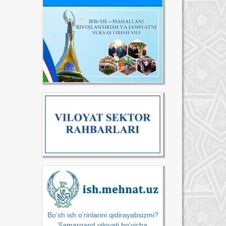
Bo‘sh ish o‘rinlarini qidirayabsizmi?
Samarqand viloyati bo‘yicha