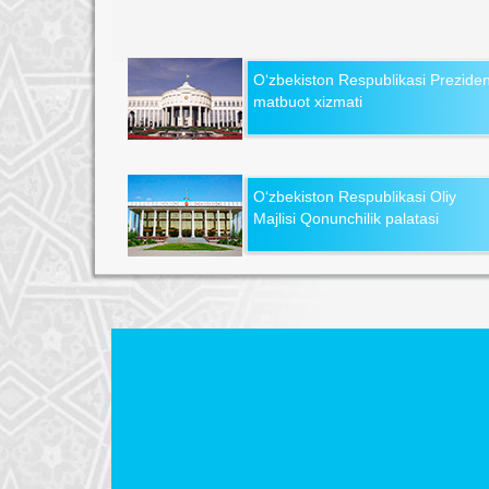
O‘zbekiston Respublikasi Preziden
matbuot xizmati
O‘zbekiston Respublikasi Oliy
Majlisi Qonunchilik palatasi