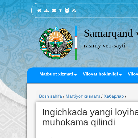
Samarqand v
rasmiy veb-sayti
Matbuot xizmati
Viloyat hokimligi
Vilo
Bosh sahifa
/
Матбуот хизмати
/
Хабарлар
/
Ingichkada yangi loyiha
muhokama qilindi