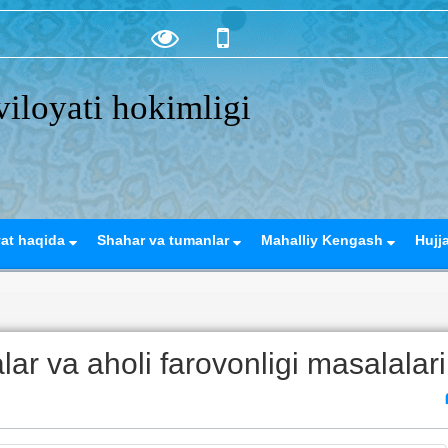
iloyati hokimligi
yat haqida
Shahar va tumanlar
Mahalliy Kengash
Hujj
lar va aholi farovonligi masalalari