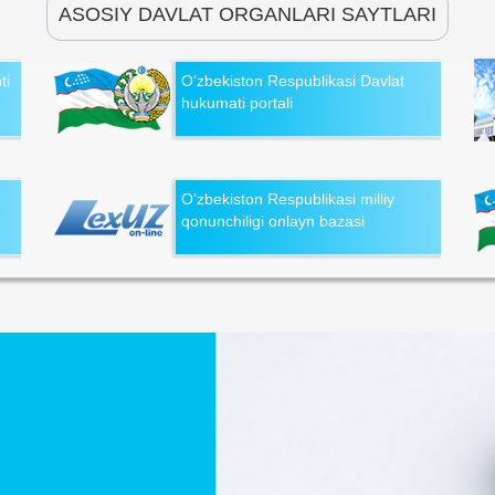
ASOSIY DAVLAT ORGANLARI SAYTLARI
ti
O‘zbekiston Respublikasi Davlat
hukumati portali
O‘zbekiston Respublikasi milliy
qonunchiligi onlayn bazasi