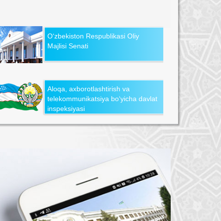
O‘zbekiston Respublikasi Oliy
Majlisi Senati
Aloqa, axborotlashtirish va
telekommunikatsiya bo‘yicha davlat
inspeksiyasi