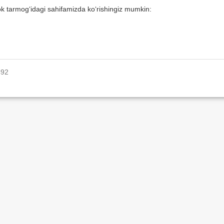
ok tarmog‘idagi sahifamizda ko‘rishingiz mumkin:
492