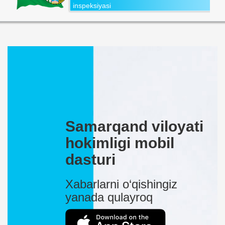
inspeksiyasi
Samarqand viloyati
hokimligi mobil
dasturi
Xabarlarni o‘qishingiz
yanada qulayroq