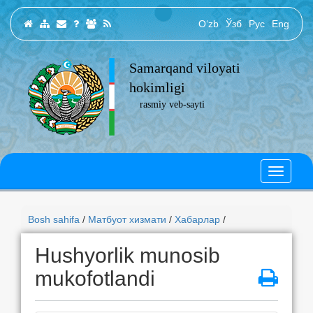
O‘zb
Ўзб
Рус
Eng
Samarqand viloyati
hokimligi
rasmiy veb-sayti
Bosh sahifa
/
Матбуот хизмати
/
Хабарлар
/
Hushyorlik munosib
mukofotlandi