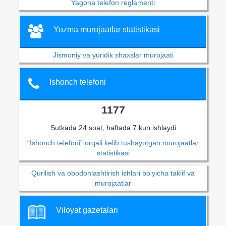
Yagona telefon reglamenti
Yozma murojaatlar statistikasi
Jismoniy va yuridik shaxslar murojaati
Ishonch telefoni
1177
Sutkada 24 soat, haftada 7 kun ishlaydi
“Ishonch telefoni” orqali kelib tushayotgan murojaatlar
statistikasi
Qurilish va obodonlashtirish ishlari bo‘yicha taklif va
murojaatlar
Viloyat gazetalari