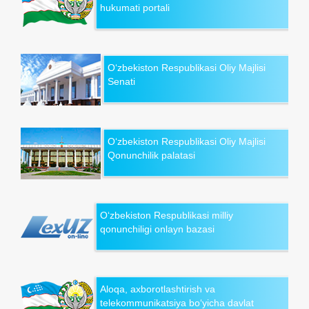
hukumati portali
O‘zbekiston Respublikasi Oliy Majlisi
Senati
O‘zbekiston Respublikasi Oliy Majlisi
Qonunchilik palatasi
O‘zbekiston Respublikasi milliy
qonunchiligi onlayn bazasi
Aloqa, axborotlashtirish va
telekommunikatsiya bo‘yicha davlat