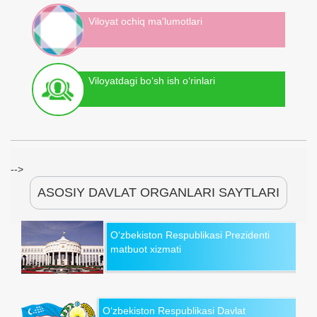
Viloyat ochiq ma'lumotlari
Viloyatdagi bo‘sh ish o‘rinlari
-->
ASOSIY DAVLAT ORGANLARI SAYTLARI
O‘zbekiston Respublikasi Prezidenti
matbuot xizmati
O‘zbekiston Respublikasi Davlat