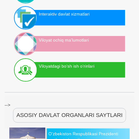
Interaktiv davlat xizmatlari
Viloyat ochiq ma'lumotlari
Viloyatdagi bo‘sh ish o‘rinlari
-->
ASOSIY DAVLAT ORGANLARI SAYTLARI
O‘zbekiston Respublikasi Prezidenti