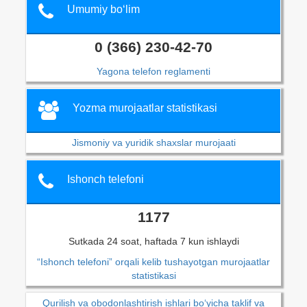
Umumiy bo‘lim
0 (366) 230-42-70
Yagona telefon reglamenti
Yozma murojaatlar statistikasi
Jismoniy va yuridik shaxslar murojaati
Ishonch telefoni
1177
Sutkada 24 soat, haftada 7 kun ishlaydi
“Ishonch telefoni” orqali kelib tushayotgan murojaatlar
statistikasi
Qurilish va obodonlashtirish ishlari bo‘yicha taklif va