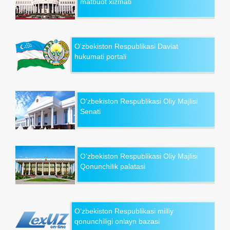
matbuot xizmati
O‘zbekiston Respublikasi Davlat
hukumati portali
O‘zbekiston Respublikasi Oliy Majlisi
Senati
O‘zbekiston Respublikasi Oliy Majlisi
Qonunchilik palatasi
O‘zbekiston Respublikasi milliy
qonunchiligi onlayn bazasi