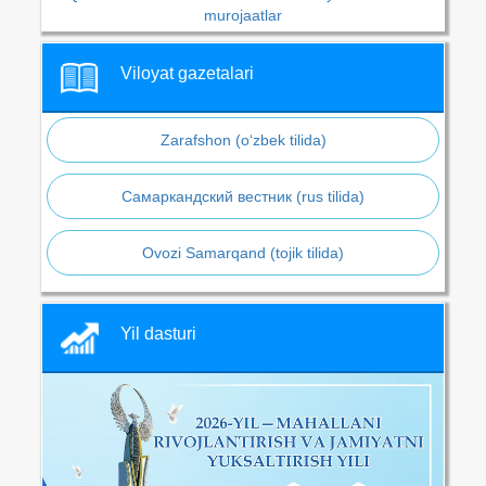
murojaatlar
Viloyat gazetalari
Zarafshon (o‘zbek tilida)
Самаркандский вестник (rus tilida)
Ovozi Samarqand (tojik tilida)
Yil dasturi