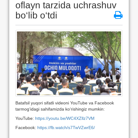
oflayn tarzida uchrashuv
bo‘lib o‘tdi
Batafsil yuqori sifatli videoni YouTube va Facebook
tarmog‘idagi sahifamizda ko‘rishingiz mumkin:
YouTube:
https://youtu.be/WC4XZllz7VM
Facebook:
https://fb.watch/s7TwVZwrE6/