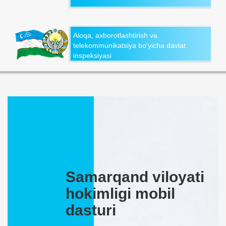
Aloqa, axborotlashtirish va
telekommunikatsiya bo‘yicha davlat
inspeksiyasi
Samarqand viloyati
hokimligi mobil
dasturi