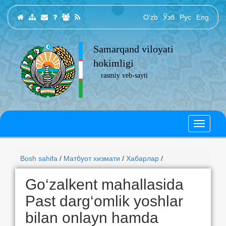
O‘zb
Ўзб
Рус
Eng
Samarqand viloyati
hokimligi
rasmiy veb-sayti
Bosh sahifa
/
Матбуот хизмати
/
Хабарлар
/
Go‘zalkent mahallasida
Past darg‘omlik yoshlar
bilan onlayn hamda