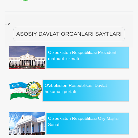
-->
ASOSIY DAVLAT ORGANLARI SAYTLARI
O‘zbekiston Respublikasi Prezidenti
matbuot xizmati
O‘zbekiston Respublikasi Davlat
hukumati portali
O‘zbekiston Respublikasi Oliy Majlisi
Senati