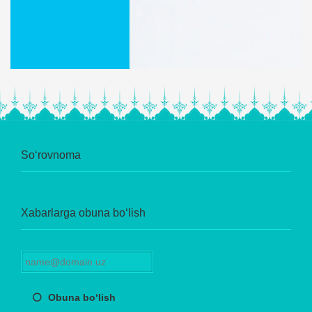
So‘rovnoma
Xabarlarga obuna bo‘lish
Obuna bo‘lish