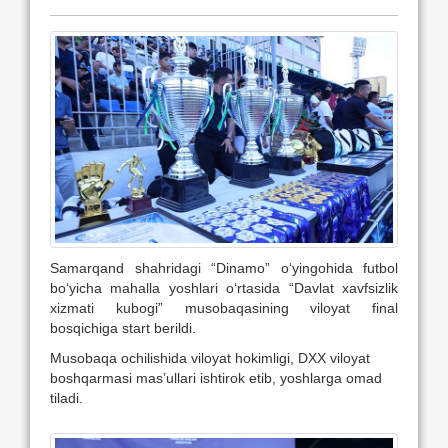
Samarqand shahridagi “Dinamo” o‘yingohida futbol
bo‘yicha mahalla yoshlari o‘rtasida “Davlat xavfsizlik
xizmati kubogi” musobaqasining viloyat final
bosqichiga start berildi.
Musobaqa ochilishida viloyat hokimligi, DXX viloyat
boshqarmasi mas’ullari ishtirok etib, yoshlarga omad
tiladi.