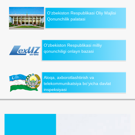
O‘zbekiston Respublikasi Oliy Majlisi
Qonunchilik palatasi
O‘zbekiston Respublikasi milliy
qonunchiligi onlayn bazasi
Aloqa, axborotlashtirish va
telekommunikatsiya bo‘yicha davlat
inspeksiyasi