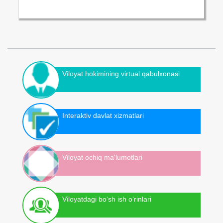
Viloyat hokimining virtual qabulxonasi
Interaktiv davlat xizmatlari
Viloyat ochiq ma'lumotlari
Viloyatdagi bo‘sh ish o‘rinlari