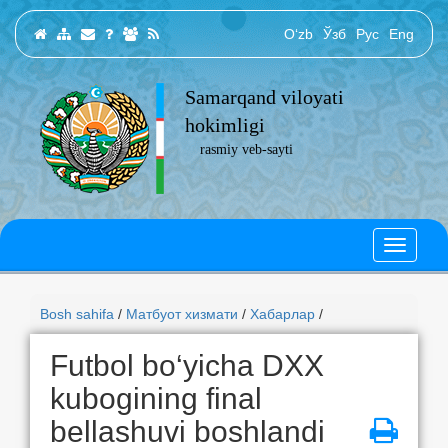
O‘zb
Ўзб
Рус
Eng
Samarqand viloyati
hokimligi
rasmiy veb-sayti
Bosh sahifa
/
Матбуот хизмати
/
Хабарлар
/
Futbol bo‘yicha DXX
kubogining final
bellashuvi boshlandi