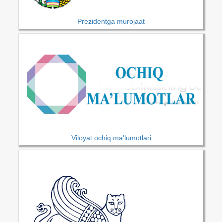
Prezidentga murojaat
Viloyat ochiq ma'lumotlari