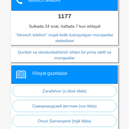
Ishonch telefoni
1177
Sutkada 24 soat, haftada 7 kun ishlaydi
“Ishonch telefoni” orqali kelib tushayotgan murojaatlar
statistikasi
Qurilish va obodonlashtirish ishlari bo‘yicha taklif va
murojaatlar
Viloyat gazetalari
Zarafshon (o‘zbek tilida)
Самаркандский вестник (rus tilida)
Ovozi Samarqand (tojik tilida)