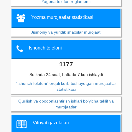
Yagona telefon reglamenti
Yozma murojaatlar statistikasi
Jismoniy va yuridik shaxslar murojaati
Ishonch telefoni
1177
Sutkada 24 soat, haftada 7 kun ishlaydi
“Ishonch telefoni” orqali kelib tushayotgan murojaatlar
statistikasi
Qurilish va obodonlashtirish ishlari bo‘yicha taklif va
murojaatlar
Viloyat gazetalari