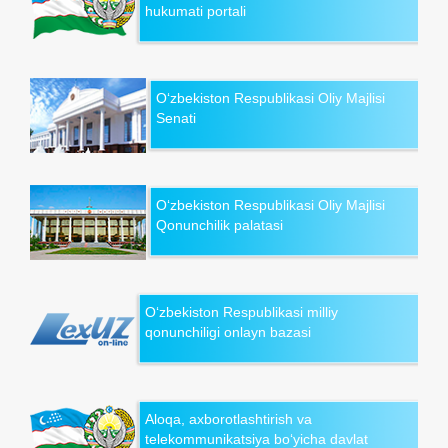
hukumati portali
O‘zbekiston Respublikasi Oliy Majlisi
Senati
O‘zbekiston Respublikasi Oliy Majlisi
Qonunchilik palatasi
O‘zbekiston Respublikasi milliy
qonunchiligi onlayn bazasi
Aloqa, axborotlashtirish va
telekommunikatsiya bo‘yicha davlat