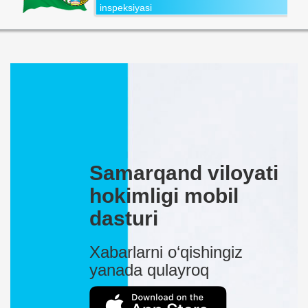
inspeksiyasi
Samarqand viloyati
hokimligi mobil
dasturi
Xabarlarni o‘qishingiz
yanada qulayroq