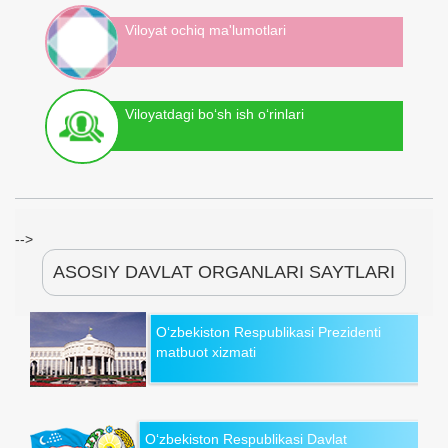
Viloyat ochiq ma'lumotlari
Viloyatdagi bo‘sh ish o‘rinlari
-->
ASOSIY DAVLAT ORGANLARI SAYTLARI
O‘zbekiston Respublikasi Prezidenti
matbuot xizmati
O‘zbekiston Respublikasi Davlat