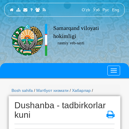
O‘zb
Ўзб
Рус
Eng
Samarqand viloyati
hokimligi
rasmiy veb-sayti
Bosh sahifa
/
Матбуот хизмати
/
Хабарлар
/
Dushanba - tadbirkorlar
kuni