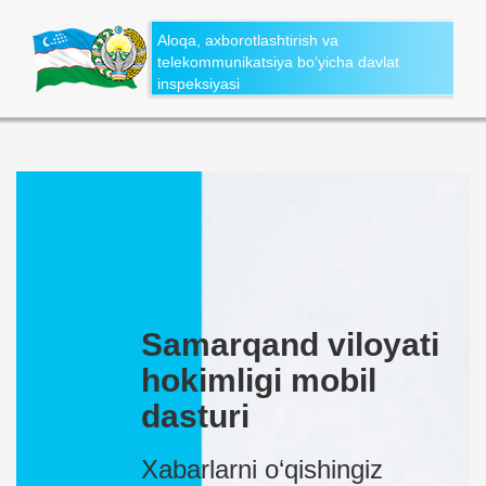
Aloqa, axborotlashtirish va
telekommunikatsiya bo‘yicha davlat
inspeksiyasi
Samarqand viloyati
hokimligi mobil
dasturi
Xabarlarni o‘qishingiz