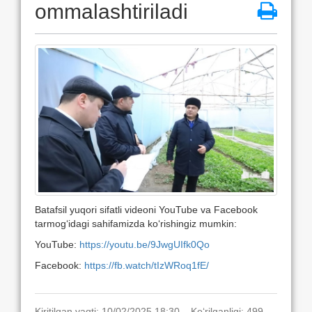
ommalashtiriladi
Batafsil yuqori sifatli videoni YouTube va Facebook
tarmog‘idagi sahifamizda ko‘rishingiz mumkin:
YouTube:
https://youtu.be/9JwgUIfk0Qo
Facebook:
https://fb.watch/tIzWRoq1fE/
Kiritilgan vaqti: 10/02/2025 18:30. Ko‘rilganligi: 499