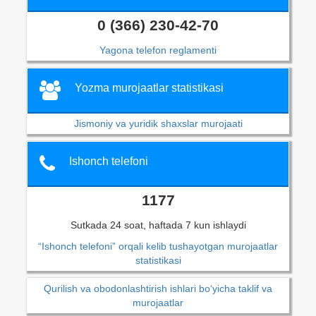
0 (366) 230-42-70
Yagona telefon reglamenti
Yozma murojaatlar statistikasi
Jismoniy va yuridik shaxslar murojaati
Ishonch telefoni
1177
Sutkada 24 soat, haftada 7 kun ishlaydi
“Ishonch telefoni” orqali kelib tushayotgan murojaatlar
statistikasi
Qurilish va obodonlashtirish ishlari bo‘yicha taklif va
murojaatlar