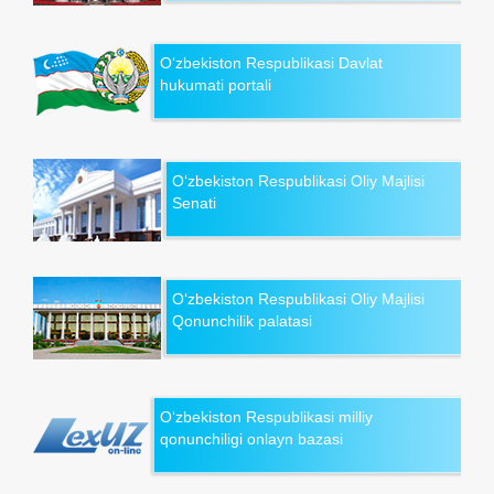
O‘zbekiston Respublikasi Davlat
hukumati portali
O‘zbekiston Respublikasi Oliy Majlisi
Senati
O‘zbekiston Respublikasi Oliy Majlisi
Qonunchilik palatasi
O‘zbekiston Respublikasi milliy
qonunchiligi onlayn bazasi