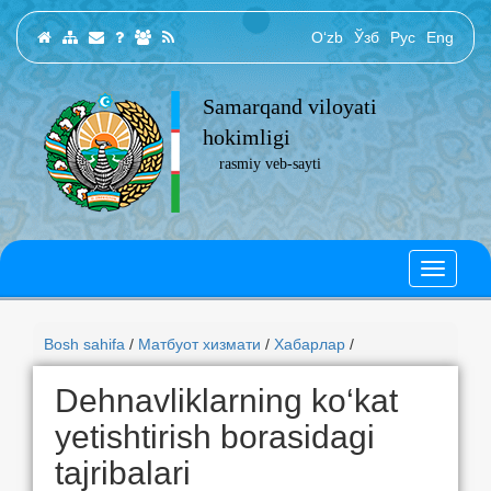
O‘zb
Ўзб
Рус
Eng
Samarqand viloyati
hokimligi
rasmiy veb-sayti
Bosh sahifa
/
Матбуот хизмати
/
Хабарлар
/
Dehnavliklarning ko‘kat
yetishtirish borasidagi
tajribalari