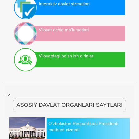
Interaktiv davlat xizmatlari
Viloyat ochiq ma'lumotlari
Viloyatdagi bo‘sh ish o‘rinlari
-->
ASOSIY DAVLAT ORGANLARI SAYTLARI
O‘zbekiston Respublikasi Prezidenti
matbuot xizmati