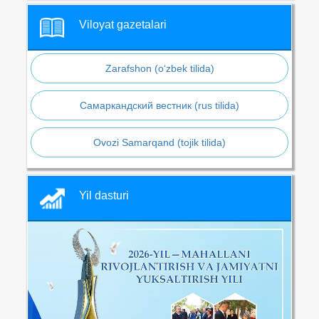
Viloyat gazetalari
Zarafshon (o‘zbek tilida)
Самаркандский вестник (rus tilida)
Ovozi Samarqand (tojik tilida)
Yil dasturi