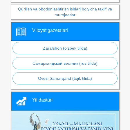
Qurilish va obodonlashtirish ishlari bo‘yicha taklif va
murojaatlar
Viloyat gazetalari
Zarafshon (o‘zbek tilida)
Самаркандский вестник (rus tilida)
Ovozi Samarqand (tojik tilida)
Yil dasturi