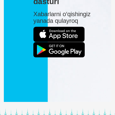
dasturi
Xabarlarni o‘qishingiz
yanada qulayroq