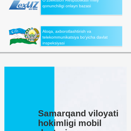
qonunchiligi onlayn bazasi
Aloqa, axborotlashtirish va
telekommunikatsiya bo‘yicha davlat
inspeksiyasi
Samarqand viloyati
hokimligi mobil