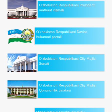
O‘zbekiston Respublikasi Prezidenti
matbuot xizmati
O‘zbekiston Respublikasi Davlat
hukumati portali
O‘zbekiston Respublikasi Oliy Majlisi
Senati
O‘zbekiston Respublikasi Oliy Majlisi
Qonunchilik palatasi
O‘zbekiston Respublikasi milliy