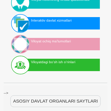
Interaktiv davlat xizmatlari
Viloyat ochiq ma'lumotlari
Viloyatdagi bo‘sh ish o‘rinlari
-->
ASOSIY DAVLAT ORGANLARI SAYTLARI