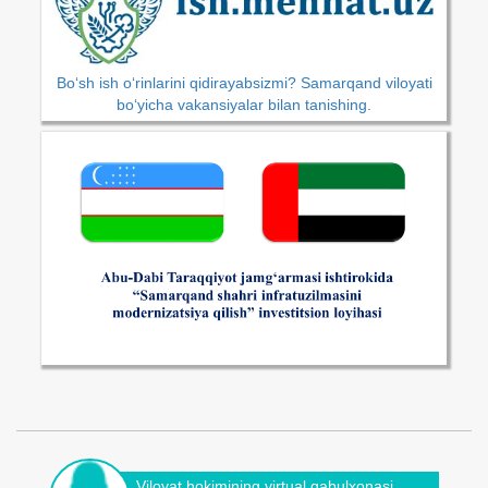
Bo‘sh ish o‘rinlarini qidirayabsizmi? Samarqand viloyati
bo‘yicha vakansiyalar bilan tanishing.
Viloyat hokimining virtual qabulxonasi