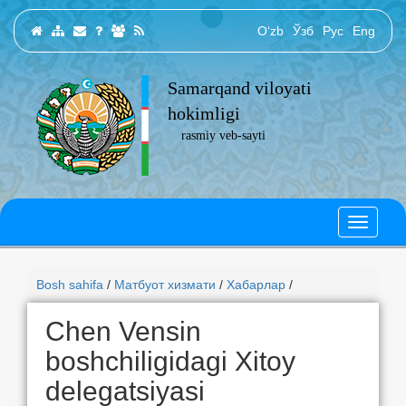
O‘zb
Ўзб
Рус
Eng
Samarqand viloyati
hokimligi
rasmiy veb-sayti
Bosh sahifa
/
Матбуот хизмати
/
Хабарлар
/
Chen Vensin
boshchiligidagi Xitoy
delegatsiyasi