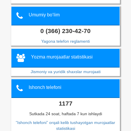
Umumiy bo‘lim
0 (366) 230-42-70
Yagona telefon reglamenti
Yozma murojaatlar statistikasi
Jismoniy va yuridik shaxslar murojaati
Ishonch telefoni
1177
Sutkada 24 soat, haftada 7 kun ishlaydi
“Ishonch telefoni” orqali kelib tushayotgan murojaatlar
statistikasi