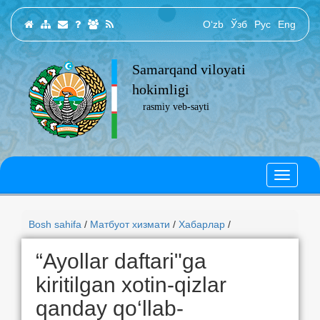
O‘zb
Ўзб
Рус
Eng
Samarqand viloyati
hokimligi
rasmiy veb-sayti
Bosh sahifa
/
Матбуот хизмати
/
Хабарлар
/
“Ayollar daftari"ga
kiritilgan xotin-qizlar
qanday qo‘llab-