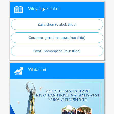
Viloyat gazetalari
Zarafshon (o‘zbek tilida)
Самаркандский вестник (rus tilida)
Ovozi Samarqand (tojik tilida)
Yil dasturi