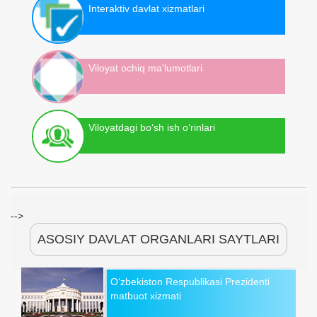
Interaktiv davlat xizmatlari
Viloyat ochiq ma'lumotlari
Viloyatdagi bo‘sh ish o‘rinlari
-->
ASOSIY DAVLAT ORGANLARI SAYTLARI
O‘zbekiston Respublikasi Prezidenti
matbuot xizmati