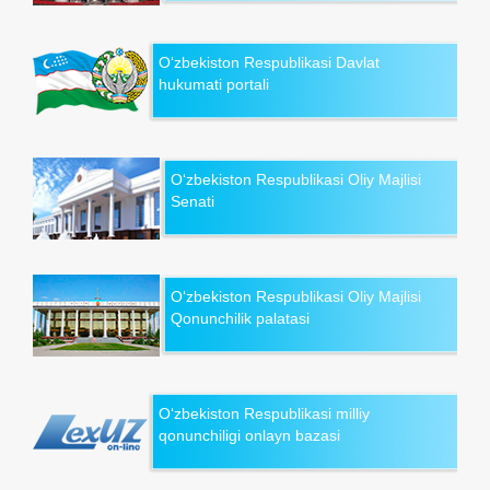
O‘zbekiston Respublikasi Davlat
hukumati portali
O‘zbekiston Respublikasi Oliy Majlisi
Senati
O‘zbekiston Respublikasi Oliy Majlisi
Qonunchilik palatasi
O‘zbekiston Respublikasi milliy
qonunchiligi onlayn bazasi