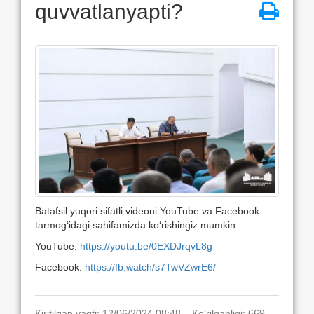
quvvatlanyapti?
Batafsil yuqori sifatli videoni YouTube va Facebook
tarmog‘idagi sahifamizda ko‘rishingiz mumkin:
YouTube:
https://youtu.be/0EXDJrqvL8g
Facebook:
https://fb.watch/s7TwVZwrE6/
Kiritilgan vaqti: 12/06/2024 08:48. Ko‘rilganligi: 669