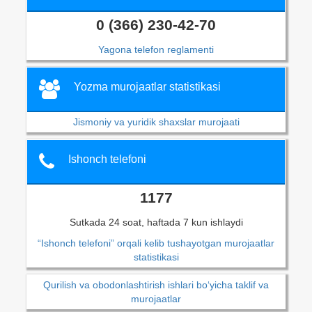
0 (366) 230-42-70
Yagona telefon reglamenti
Yozma murojaatlar statistikasi
Jismoniy va yuridik shaxslar murojaati
Ishonch telefoni
1177
Sutkada 24 soat, haftada 7 kun ishlaydi
“Ishonch telefoni” orqali kelib tushayotgan murojaatlar
statistikasi
Qurilish va obodonlashtirish ishlari bo‘yicha taklif va
murojaatlar