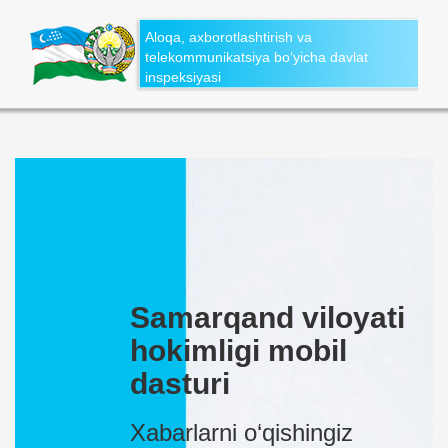
Aloqa, axborotlashtirish va
telekommunikatsiya bo‘yicha davlat
inspeksiyasi
Samarqand viloyati
hokimligi mobil
dasturi
Xabarlarni o‘qishingiz