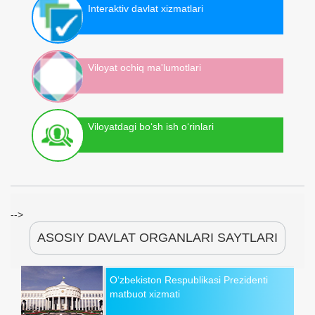
Interaktiv davlat xizmatlari
Viloyat ochiq ma'lumotlari
Viloyatdagi bo‘sh ish o‘rinlari
-->
ASOSIY DAVLAT ORGANLARI SAYTLARI
O‘zbekiston Respublikasi Prezidenti
matbuot xizmati