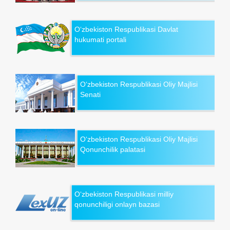
O‘zbekiston Respublikasi Davlat
hukumati portali
O‘zbekiston Respublikasi Oliy Majlisi
Senati
O‘zbekiston Respublikasi Oliy Majlisi
Qonunchilik palatasi
O‘zbekiston Respublikasi milliy
qonunchiligi onlayn bazasi