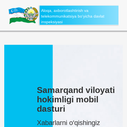
Aloqa, axborotlashtirish va
telekommunikatsiya bo‘yicha davlat
inspeksiyasi
Samarqand viloyati
hokimligi mobil
dasturi
Xabarlarni o‘qishingiz