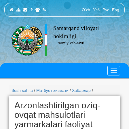
O‘zb
Ўзб
Рус
Eng
Samarqand viloyati
hokimligi
rasmiy veb-sayti
Bosh sahifa
/
Матбуот хизмати
/
Хабарлар
/
Arzonlashtirilgan oziq-
ovqat mahsulotlari
yarmarkalari faoliyat