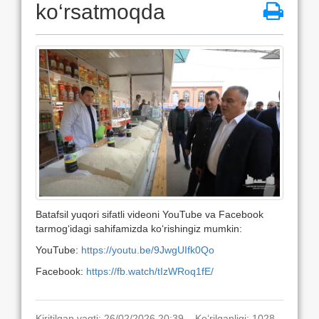
ko‘rsatmoqda
Batafsil yuqori sifatli videoni YouTube va Facebook
tarmog‘idagi sahifamizda ko‘rishingiz mumkin:
YouTube:
https://youtu.be/9JwgUIfk0Qo
Facebook:
https://fb.watch/tIzWRoq1fE/
Kiritilgan vaqti: 26/02/2026 20:39. Ko‘rilganligi: 1028