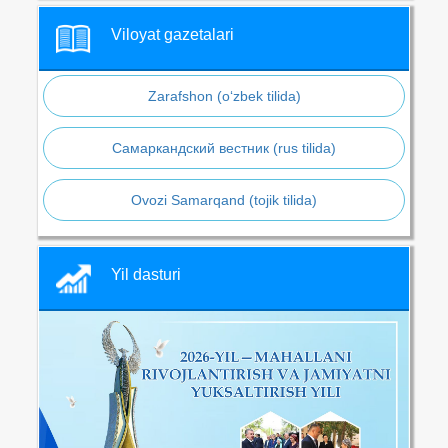
Viloyat gazetalari
Zarafshon (o‘zbek tilida)
Самаркандский вестник (rus tilida)
Ovozi Samarqand (tojik tilida)
Yil dasturi