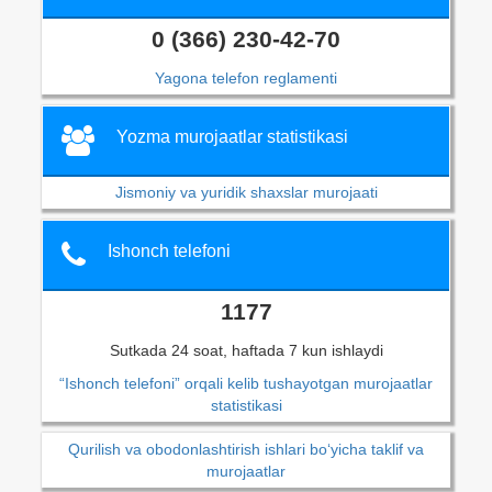
0 (366) 230-42-70
Yagona telefon reglamenti
Yozma murojaatlar statistikasi
Jismoniy va yuridik shaxslar murojaati
Ishonch telefoni
1177
Sutkada 24 soat, haftada 7 kun ishlaydi
“Ishonch telefoni” orqali kelib tushayotgan murojaatlar
statistikasi
Qurilish va obodonlashtirish ishlari bo‘yicha taklif va
murojaatlar