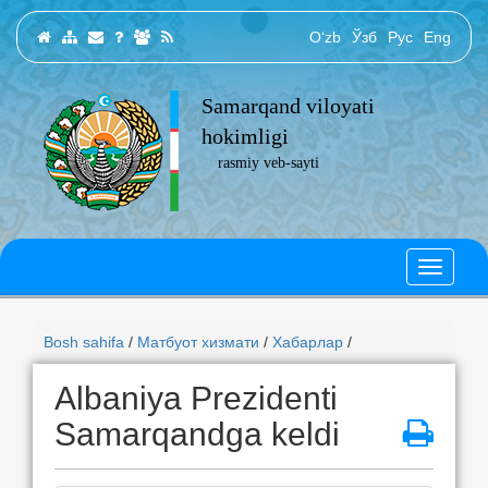
O‘zb
Ўзб
Рус
Eng
Samarqand viloyati
hokimligi
rasmiy veb-sayti
Bosh sahifa
/
Матбуот хизмати
/
Хабарлар
/
Albaniya Prezidenti
Samarqandga keldi