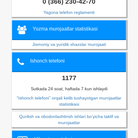
0 (366) 230-42-70
Yagona telefon reglamenti
Yozma murojaatlar statistikasi
Jismoniy va yuridik shaxslar murojaati
Ishonch telefoni
1177
Sutkada 24 soat, haftada 7 kun ishlaydi
“Ishonch telefoni” orqali kelib tushayotgan murojaatlar
statistikasi
Qurilish va obodonlashtirish ishlari bo‘yicha taklif va
murojaatlar