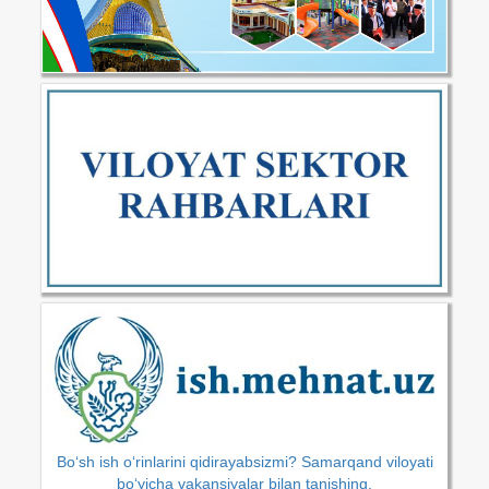
Bo‘sh ish o‘rinlarini qidirayabsizmi? Samarqand viloyati
bo‘yicha vakansiyalar bilan tanishing.