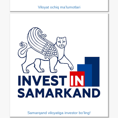
Viloyat ochiq ma'lumotlari
Samarqand viloyatiga investor bo‘ling!