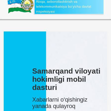
Aloqa, axborotlashtirish va
telekommunikatsiya bo‘yicha davlat
inspeksiyasi
Samarqand viloyati
hokimligi mobil
dasturi
Xabarlarni o‘qishingiz
yanada qulayroq