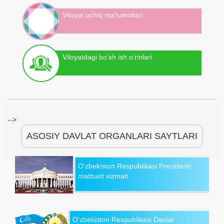
Viloyat ochiq ma'lumotlari
Viloyatdagi bo‘sh ish o‘rinlari
-->
ASOSIY DAVLAT ORGANLARI SAYTLARI
O‘zbekiston Respublikasi Prezidenti
matbuot xizmati
O‘zbekiston Respublikasi Davlat