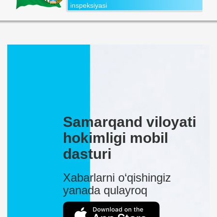
inspeksiyasi
Samarqand viloyati
hokimligi mobil
dasturi
Xabarlarni o‘qishingiz
yanada qulayroq