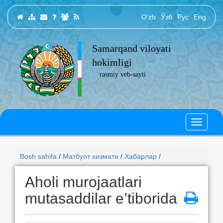
O‘zb
Ўзб
Рус
Eng
Samarqand viloyati
hokimligi
rasmiy veb-sayti
Bosh sahifa
/
Матбуот хизмати
/
Хабарлар
/
Aholi murojaatlari
mutasaddilar e’tiborida