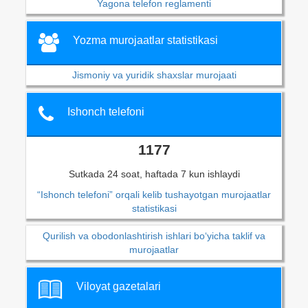
Yagona telefon reglamenti
Yozma murojaatlar statistikasi
Jismoniy va yuridik shaxslar murojaati
Ishonch telefoni
1177
Sutkada 24 soat, haftada 7 kun ishlaydi
“Ishonch telefoni” orqali kelib tushayotgan murojaatlar
statistikasi
Qurilish va obodonlashtirish ishlari bo‘yicha taklif va
murojaatlar
Viloyat gazetalari