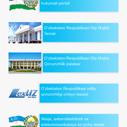
hukumati portali
O‘zbekiston Respublikasi Oliy Majlisi
Senati
O‘zbekiston Respublikasi Oliy Majlisi
Qonunchilik palatasi
O‘zbekiston Respublikasi milliy
qonunchiligi onlayn bazasi
Aloqa, axborotlashtirish va
telekommunikatsiya bo‘yicha davlat