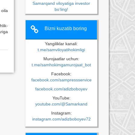
Samarqand viloyatiga investor
bo‘ling!
oila
hlik-
Bizni kuzatib boring
riga
Yangiliklar kanali:
t.me/samviloyatihokimligi
Murojaatlar uchun:
t.me/samhokimgamurojaat_bot
Facebook:
facebook.com/sampressservice
facebook.com/adizboboyev
YouTube:
youtube.com/@Samarkand
Instagram:
instagram.com/adizboboyev72