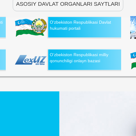
ASOSIY DAVLAT ORGANLARI SAYTLARI
ti
O‘zbekiston Respublikasi Davlat
hukumati portali
O‘zbekiston Respublikasi milliy
qonunchiligi onlayn bazasi