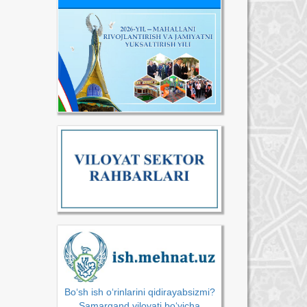
Bo‘sh ish o‘rinlarini qidirayabsizmi?
Samarqand viloyati bo‘yicha