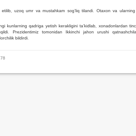
f etilib, uzoq umr va mustahkam sog’liq tilandi. Otaxon va ularning 
i kunlarning qadriga yetish kerakligini ta’kidlab, xonadonlardan tinc
o qildi. Prezidentimiz tomonidan Ikkinchi jahon urushi qatnashchila
chilik bildirdi.
678