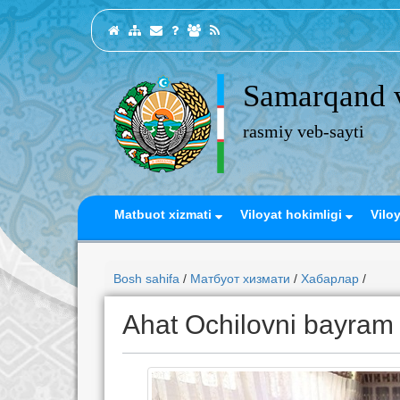
Samarqand v
rasmiy veb-sayti
Matbuot xizmati
Viloyat hokimligi
Vilo
Bosh sahifa
/
Матбуот хизмати
/
Хабарлар
/
Ahat Ochilovni bayram b