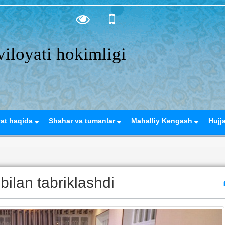
iloyati hokimligi
yat haqida
Shahar va tumanlar
Mahalliy Kengash
Hujj
ilan tabriklashdi