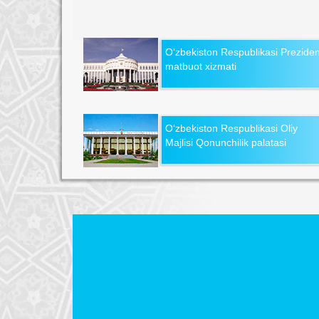
O‘zbekiston Respublikasi Preziden
matbuot xizmati
O‘zbekiston Respublikasi Oliy
Majlisi Qonunchilik palatasi