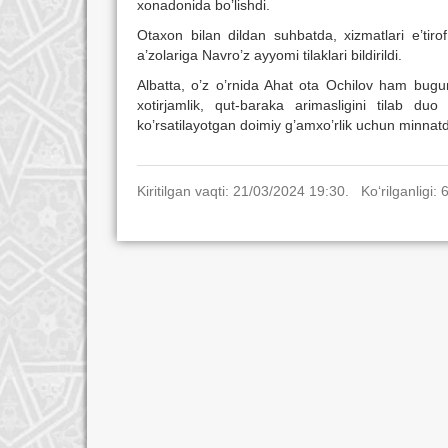
xonadonida bo’lishdi.
Otaxon bilan dildan suhbatda, xizmatlari e’tiro
a’zolariga Navro’z ayyomi tilaklari bildirildi.
Albatta, o’z o’rnida Ahat ota Ochilov ham bugung
xotirjamlik, qut-baraka arimasligini tilab du
ko’rsatilayotgan doimiy g’amxo’rlik uchun minnatdor
Kiritilgan vaqti: 21/03/2024 19:30. Ko‘rilganligi: 