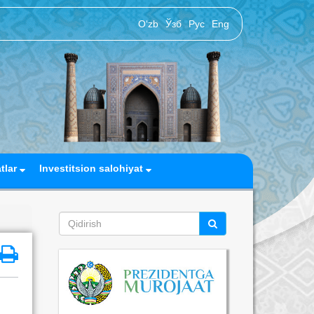
O‘zb
Ўзб
Рус
Eng
atlar
Investitsion salohiyat