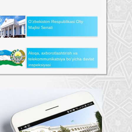
O‘zbekiston Respublikasi Oliy
Majlisi Senati
Aloqa, axborotlashtirish va
telekommunikatsiya bo‘yicha davlat
inspeksiyasi