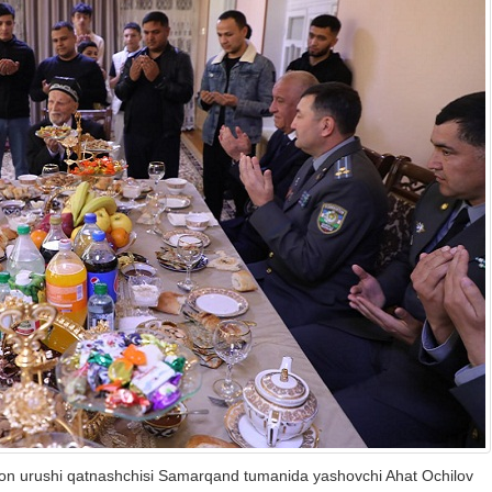
 jahon urushi qatnashchisi Samarqand tumanida yashovchi Ahat Ochilov