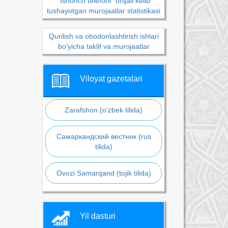
“Ishonch telefoni” orqali kelib
tushayotgan murojaatlar statistikasi
Qurilish va obodonlashtirish ishlari
bo‘yicha taklif va murojaatlar
Viloyat gazetalari
Zarafshon (o‘zbek tilida)
Самаркандский вестник (rus
tilida)
Ovozi Samarqand (tojik tilida)
Yil dasturi