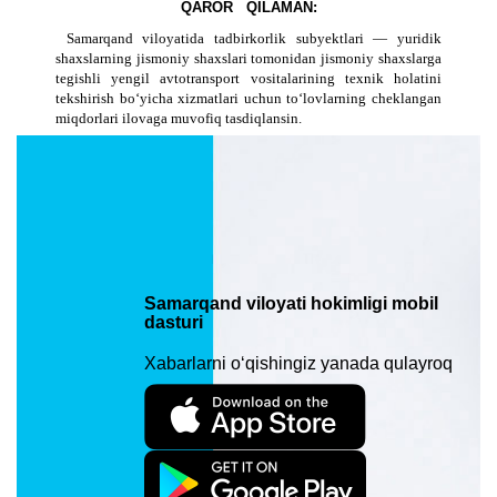
QAROR QILAMAN:
Samarqand viloyatida tadbirkorlik subyektlari — yuridik
shaxslarning jismoniy shaxslari tomonidan jismoniy shaxslarga
tegishli yengil avtotransport vositalarining texnik holatini
tekshirish bo‘yicha xizmatlari uchun to‘lovlarning cheklangan
miqdorlari ilovaga muvofiq tasdiqlansin.
Viloyat hokimligi matbuot kotibi — axborot xizmati
(M.Mirzayev) mazkur qarorni “Zarafshon” va
“Samarkandskiy vestnik” gazetalarida e’lon qilinishini
hamda viloyat hokimligining rasmiy veb-saytiga
joylashtirilishini ta’minlasin.
Mazkur qaror rasmiy e’lon qilingan kundan e’tiboran
kuchga kiradi.
Ushbu qarorning ijrosini nazorat qilishni o‘z
Samarqand viloyati hokimligi mobil
zimmamda qoldiraman.
dasturi
Xabarlarni o‘qishingiz yanada qulayroq
Viloyat hokimi v.v.b
J.Urakov
Samarkand shahri,
2021 yil 26 yanvar 10
- K-son
Qarorni yuklab olish (PDF 908 KB)