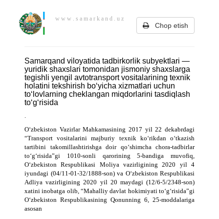
w w w . s a m a r k a n d . u z
Chop etish
Samarqand viloyatida tadbirkorlik subyektlari —
yuridik shaxslari tomonidan jismoniy shaxslarga
tegishli yengil avtotransport vositalarining texnik
holatini tekshirish bo‘yicha xizmatlari uchun
to‘lovlarning cheklangan miqdorlarini tasdiqlash
to‘g‘risida
.
O‘zbekiston Vazirlar Mahkamasining 2017 yil 22 dekabrdagi
“Transport vositalarini majburiy texnik ko‘rikdan o‘tkazish
tartibini takomillashtirishga doir qo‘shimcha chora-tadbirlar
to‘g‘risida”gi 1010-sonli qarorining 5-bandiga muvofiq,
O‘zbekiston Respublikasi Moliya vazirligining 2020 yil 4
iyundagi (04/11-01-32/1888-son) va O‘zbekiston Respublikasi
Adliya vazirligining 2020 yil 20 maydagi (12/6-5/2348-son)
xatini inobatga olib, “Mahalliy davlat hokimiyati to‘g‘risida”gi
O‘zbekiston Respublikasining Qonunning 6, 25-moddalariga
asosan