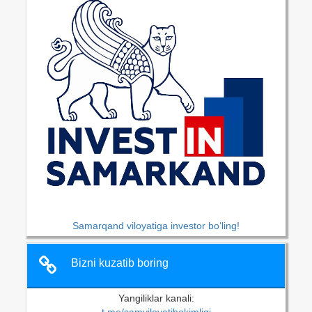
Samarqand viloyatiga investor bo‘ling!
Bizni kuzatib boring
Yangiliklar kanali: