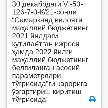
30 декабрдаги VI-53-
126-7-0-К/21-сонли
“Самарқанд вилояти
маҳаллий бюджетнинг
2021 йилдаги
кутилаётган ижроси
ҳамда 2022 йилги
маҳаллий бюджетнинг
белгиланган асосий
параметрлари
тўғрисида”ги қарорига
ўзгартириш киритиш
тўғрисида