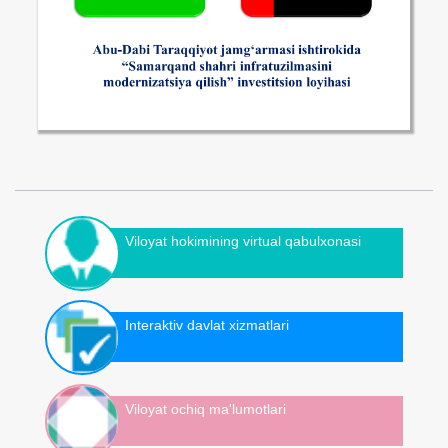
Viloyat hokimining virtual qabulxonasi
Interaktiv davlat xizmatlari
Viloyat ochiq ma'lumotlari