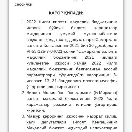
сессияси
ҚАРОР ҚИЛАДИ:
2022 йилги вилоят маҳаллий бюджетининг
ижроси бўйича бюджет харажатлар
миқдорининг умумий мутаносиблигини
сақлаган ҳолда халқ депутатлари Самарқанд
вилояти Кенгашининг 2021 йил 30 декабрдаги
VI-53-126-7-0-К/21-сонли “Самарқанд вилояти
маҳаллий бюджетнинг 2021 йилдаги
кутилаётган ижроси ҳамда 2022 йилги
маҳаллий бюджетнинг белгиланган асосий
параметрлари тўғрисида”ги қарорининг 3-
иловаси 13, 31-бандларига иловага мувофиқ
ўзгартиришлар киритилсин.
Вилоят Молия бош бошқармаси (Б.Мирзаев)
вилоят маҳаллий бюджетининг 2022 йилги
харажатлар режасига тегишли ўзгартириш
киритсин.
Мазкур қарорнинг ижросини назорат қилиш
халқ депутатлари вилоят Кенгашининг
Маҳаллий бюджет, иқтисодий ислоҳотларни