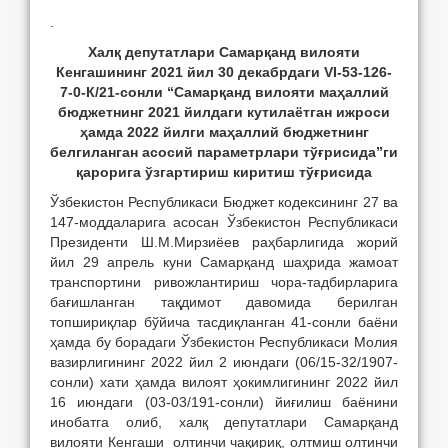
.
Халқ депутатлари Самарқанд вилояти
Кенгашининг
2021 йил 30 декабрдаги VI-53-126-
7-0-К/21-сонли “Самарқанд вилояти маҳаллий
бюджетнинг 2021 йилдаги кутилаётган ижроси
ҳамда 2022 йилги маҳаллий бюджетнинг
белгиланган асосий параметрлари тўғрисида”ги
қарорига ўзгартириш киритиш тўғрисида
Ўзбекистон Республикаси Бюджет кодексининг 27 ва
147-моддаларига асосан Ўзбекистон Республикаси
Президенти Ш.М.Мирзиёев раҳбарлигида жорий
йил 29 апрель куни Самарқанд шаҳрида жамоат
транспортини ривожлантириш чора-тадбирларига
бағишланган тақдимот давомида берилган
топшириқлар бўйича тасдиқланган 41-сонли баёни
ҳамда бу борадаги Ўзбекистон Республикаси Молия
вазирлигининг 2022 йил 2 июндаги (06/15-32/1907-
сонли) хати ҳамда вилоят ҳокимлигининг 2022 йил
16 июндаги (03-03/191-сонли) йиғилиш баёнини
инобатга олиб, халқ депутатлари Самарқанд
вилояти Кенгаши олтинчи чақириқ, олтмиш олтинчи