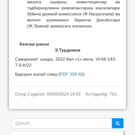
амалга ошириш, инвестициялар ва
тадбиркорликни ривожлантириш масалалари
бўйича доимий комиссияси (Ф.Насруллаев) ва
вилоят ҳокимининг биринчи ўринбосари
(Ж.Ураков) зиммасига юклансин.
Кенгаш раиси
Э.Турдимов
Самарканд шаҳри,
2022 йил «1» июль
VI-66-143-
7-0-K/22
Қарорни юклаб олиш
(
PDF 308 КБ
)
Oxirgi o‘zgarish: 06/06/2024 19:02. Ko‘rilganligi: 761