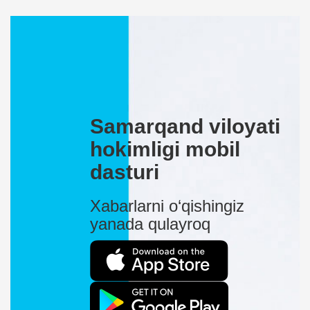
Samarqand viloyati
hokimligi mobil
dasturi
Xabarlarni o‘qishingiz
yanada qulayroq