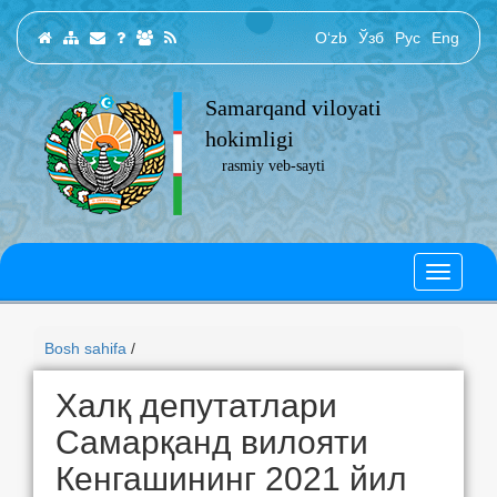
O‘zb
Ўзб
Рус
Eng
Samarqand viloyati
hokimligi
rasmiy veb-sayti
Bosh sahifa
/
Халқ депутатлари
Самарқанд вилояти
Кенгашининг 2021 йил