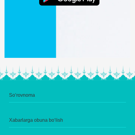
So‘rovnoma
Xabarlarga obuna bo‘lish