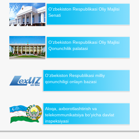
O‘zbekiston Respublikasi Oliy Majlisi
Senati
O‘zbekiston Respublikasi Oliy Majlisi
Qonunchilik palatasi
O‘zbekiston Respublikasi milliy
qonunchiligi onlayn bazasi
Aloqa, axborotlashtirish va
telekommunikatsiya bo‘yicha davlat
inspeksiyasi