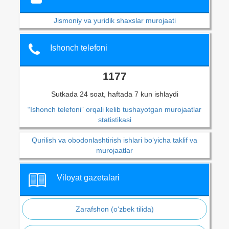
Jismoniy va yuridik shaxslar murojaati
Ishonch telefoni
1177
Sutkada 24 soat, haftada 7 kun ishlaydi
“Ishonch telefoni” orqali kelib tushayotgan murojaatlar
statistikasi
Qurilish va obodonlashtirish ishlari bo‘yicha taklif va
murojaatlar
Viloyat gazetalari
Zarafshon (o‘zbek tilida)