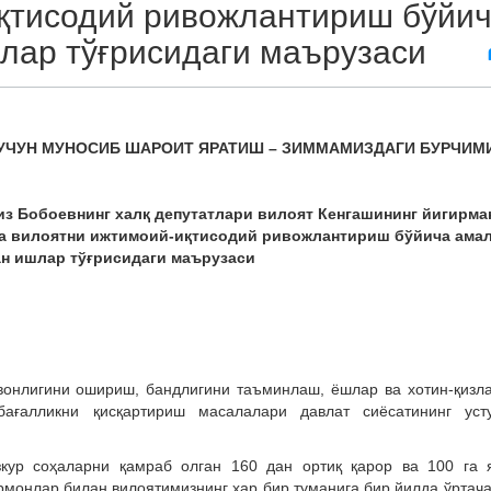
қтисодий ривожлантириш бўйи
лар тўғрисидаги маърузаси
УЧУН МУНОСИБ ШАРОИТ ЯРАТИШ – ЗИММАМИЗДАГИ БУРЧИМ
з Бобоевнинг халқ депутатлари вилоят Кенгашининг йигирма
да вилоятни ижтимоий-иқтисодий ривожлантириш бўйича амал
н ишлар тўғрисидаги маърузаси
нлигини ошириш, бандлигини таъминлаш, ёшлар ва хотин-қизл
бағалликни қисқартириш масалалари давлат сиёсатининг уст
кур соҳаларни қамраб олган 160 дан ортиқ қарор ва 100 га 
монлар билан вилоятимизнинг ҳар бир туманига бир йилда ўртача