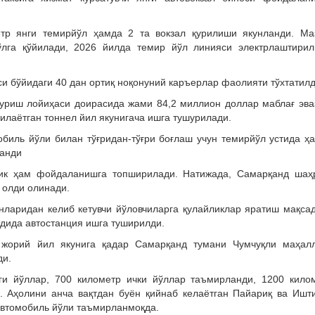
тр янги темирйўл ҳамда 2 та вокзал қурилиши якунланди. Ма
ўлга қўйилади, 2026 йилда темир йўл линияси электрлаштири
.
 бўйидаги 40 дан ортиқ ноқонуний каръерлар фаолияти тўхтатилд
уриш лойиҳаси доирасида жами 84,2 миллион доллар маблағ эва
илаётган тоннел йил якунигача ишга тушурилади.
обиль йўли билан тўғридан-тўғри боғлаш учун темирйўл устида ҳ
ланди
рик ҳам фойдаланишга топширилади. Натижада, Самарқанд шаҳ
 олди олинади.
нларидан келиб кетувчи йўловчиларга қулайликлар яратиш мақса
дида автостанция ишга туширилди.
н жорий йил якунига қадар Самарқанд тумани Чумчуқли маҳал
ди.
и йўллар, 700 километр ички йўллар таъмирланди, 1200 кило
. Аҳолини анча вақтдан буён қийнаб келаётган Пайариқ ва Ишт
автомобиль йўли таъмирланмоқда.