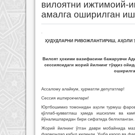
вилоятни ижтимоий-и
амалга оширилган иш
.
ҲУДУДЛАРНИ РИВОЖЛАНТИРИШ, АҲОЛИ 
Вилоят ҳокими вазифасини бажарувчи Ади
сессиясидаги жорий йилнинг тўққиз ойи
оширилга
Ассалому алайкум, ҳурматли депутатлар!
Сессия иштирокчилари!
Юртбошимиз томонидан аҳоли турмуш фарово
қўллаб-қувватлаш ҳамда ишсизлик ва кам
йўналишларидан бири сифатида белгиланган.
Жорий йилнинг ўтган даври мобайнида маз
фармонлар қабул қилинди. Ушба қарор ва фар