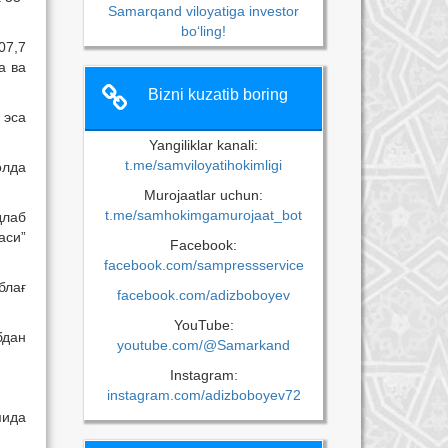
Samarqand viloyatiga investor
bo‘ling!
07,7
а ва
Bizni kuzatib boring
 эса
Yangiliklar kanali:
t.me/samviloyatihokimligi
олда
Murojaatlar uchun:
t.me/samhokimgamurojaat_bot
длаб
аси”
Facebook:
facebook.com/sampressservice
блағ
facebook.com/adizboboyev
YouTube:
бдан
youtube.com/@Samarkand
Instagram:
instagram.com/adizboboyev72
мида