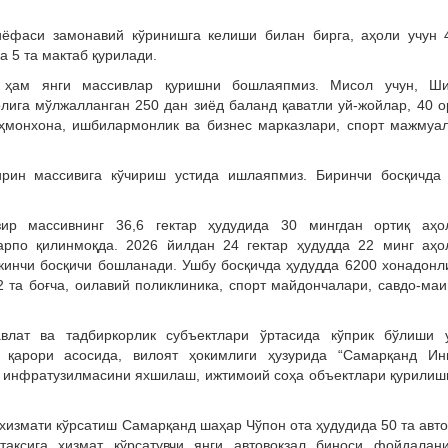
қиёфаси замонавий кўринишга келиши билан бирга, аҳоли учун 
ва 5 та мактаб қурилади.
 ҳам янги массивлар қуришни бошлаяпмиз. Мисол учун, Ш
олига мўлжалланган 250 дан зиёд баланд қаватли уй-жойлар, 40 о
еҳмонхона, ишбилармонлик ва бизнес марказлари, спорт мажмуа
рин массивига кўчириш устида ишлаяпмиз. Биринчи босқичда
зир массивнинг 36,6 гектар ҳудудида 30 мингдан ортиқ аҳо
арпо қилинмоқда. 2026 йилдан 24 гектар ҳудудда 22 минг аҳо
кинчи босқичи бошланади. Ушбу босқичда ҳудудда 6200 хонадонл
 2 та боғча, оилавий поликлиника, спорт майдончалари, савдо-ма
лат ва тадбиркорлик субъектлари ўртасида кўприк бўлиши 
 қарори асосида, вилоят ҳокимлиги ҳузурида “Самарқанд Ин
т инфратузилмасини яхшилаш, ижтимоий соҳа объектлари қурилиш
хизмати кўрсатиш Самарқанд шаҳар Чўпон ота ҳудудида 50 та авто
аксига хизмат кўрсатувчи янги автовокзал биноси фойдалан