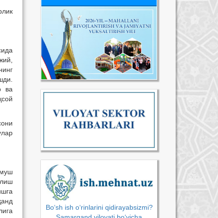
рлик
сида
жий,
нинг
шди.
р ва
қсой
сони
улар
рмуш
илиш
ишга
қанд
Bo‘sh ish o‘rinlarini qidirayabsizmi?
лига
Samarqand viloyati bo‘yicha