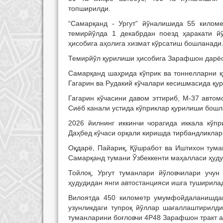
топширилди.
“Самарқанд - Ургут” йўналишида 55 киломе
темирйўлда 1 декабрдан поезд ҳаракати й
ҳисобига аҳолига хизмат кўрсатиш бошланади
Темирйўл қурилиши ҳисобига Зарафшон дарёси
Самарқанд шаҳрида кўприк ва тоннелларни қ
Гагарин ва Рудакий кўчалари кесишмасида қур
Гагарин кўчасини давом эттириб, М-37 автом
Сиёб канали устида кўприклар қурилиши бош
2026 йилнинг иккинчи чорагида иккала кўп
Даҳбед кўчаси орқали киришда тирбандликлар
Оқдарё, Пайариқ, Қўшработ ва Иштихон тума
Самарқанд тумани Ўзбеккенти маҳалласи ҳуду
Тойлоқ, Ургут туманлари йўловчилари учу
ҳудудидан янги автостанцияси ишга туширила
Вилоятда 450 километр умумфойдаланишдаг
узунликдаги тупроқ йўллар шағаллаштирилди
туманларини боғловчи 4Р48 Зарафшон тракт 