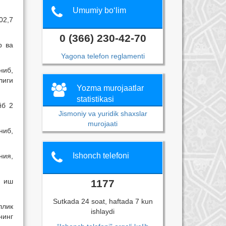
Umumiy bo‘lim
02,7
0 (366) 230-42-70
р ва
Yagona telefon reglamenti
ниб,
лиги
Yozma murojaatlar
statistikasi
йб 2
Jismoniy va yuridik shaxslar
murojaati
ниб,
Ishonch telefoni
ния,
и иш
1177
Sutkada 24 soat, haftada 7 kun
ллик
ishlaydi
нинг