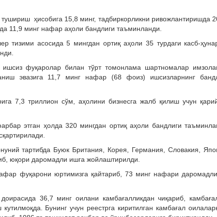
 тушириш ҳисобига 15,8 минг, тадбиркорликни ривожлантиришда 2
шда 11,9 минг нафар аҳоли бандлиги таъминланди.
чер тизими асосида 5 мингдан ортиқ аҳоли 35 турдаги касб-ҳуна
нди.
 ишсиз фуқаролар билан тўрт томонлама шартномалар имзола
аниш эвазига 11,7 минг нафар (68 фоиз) ишсизларнинг банд
арига 7,3 триллион сўм, аҳолини бизнесга жалб қилиш учун қари
арбар этган ҳолда 320 мингдан ортиқ аҳоли бандлиги таъминла
сқартирилади.
уний тартибда Буюк Британия, Корея, Германия, Словакия, Япо
либ, юқори даромадли ишга жойлаштирилди.
нафар фуқарони юртимизга қайтариб, 73 минг нафари даромадл
 доирасида 36,7 минг оилани камбағалликдан чиқариб, камбаға
 кутилмоқда. Бунинг учун реестрга киритилган камбағал оилалар