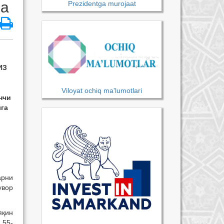
ча
Prezidentga murojaat
ИЗ
Viloyat ochiq ma'lumotlari
нчи
га
арни
увор
яқин
 55-