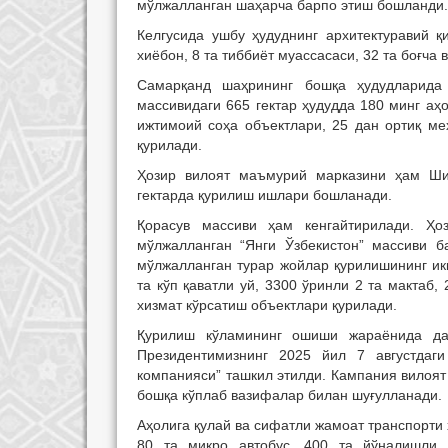
мўлжалланган шаҳарча барпо этиш бошланди.
Келгусида ушбу ҳудуднинг архитектуравий 
хиёбон, 8 та тиббиёт муассасаси, 32 та боғча 
Самарқанд шаҳрининг бошқа ҳудудларида
массивидаги 665 гектар ҳудудда 180 минг аҳ
ижтимоий соҳа объектлари, 25 дан ортиқ м
қурилади.
Ҳозир вилоят маъмурий марказини ҳам Ши
гектарда қурилиш ишлари бошланади.
Қорасув массиви ҳам кенгайтирилади. Ҳо
мўлжалланган “Янги Ўзбекистон” массиви б
мўлжалланган турар жойлар қурилишининг ик
та кўп қаватли уй, 3300 ўринли 2 та мактаб,
хизмат кўрсатиш объектлари қурилади.
Қурилиш кўламининг ошиши жараёнида дав
Президентимизнинг 2025 йил 7 августдаги
компанияси” ташкил этилди. Кампания вилоя
бошқа кўплаб вазифалар билан шуғулланади.
Аҳолига қулай ва сифатли жамоат транспорти 
80 та микро автобус, 400 та йўналишли т