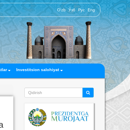
O‘zb
Ўзб
Рус
Eng
atlar
Investitsion salohiyat
а