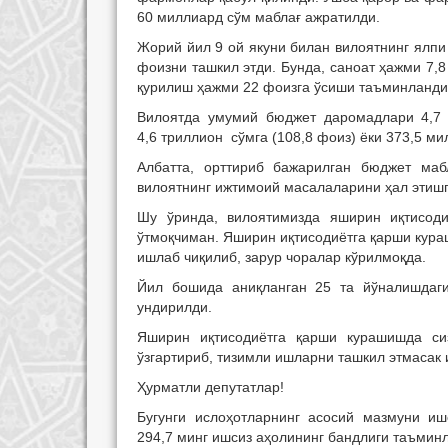
60 миллиард сўм маблағ ажратилди.
Жорий йил 9 ой якуни билан вилоятнинг ялпи
фоизни ташкил этди. Бунда, саноат ҳажми 7,8
қурилиш ҳажми 22 фоизга ўсиши таъминланди
Вилоятда умумий бюджет даромадлари 4,7 
4,6 триллион сўмга (108,8 фоиз) ёки 373,5 м
Албатта, орттириб бажарилган бюджет маб
вилоятнинг ижтимоий масалаларини ҳал этиш
Шу ўринда, вилоятимизда яширин иқтисоди
ўтмоқчиман. Яширин иқтисодиётга қарши кур
ишлаб чиқилиб, зарур чоралар кўрилмоқда.
Йил бошида аниқланган 25 та йўналишдаг
ундирилди.
Яширин иқтисодиётга қарши курашишда си
ўзгартириб, тизимли ишларни ташкил этмасак 
Ҳурматли депутатлар!
Бугунги ислоҳотларнинг асосий мазмуни иш
294,7 минг ишсиз аҳолининг бандлиги таъмин