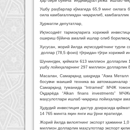
ҳар бири бўйича “индивидуал режа” ишлаб чиқ
Ушбу раҳбарлар кўмагида 65,9 минг оилага 
оила камбағалликдан чиқарилиб, камбағаллик
Ҳурматли депутатлар,
Иқтисодиёт тармоқларига хорижий инвестиц
ошириш бўйича амалий ишлар олиб борилмоқ
Хусусан, жорий йилда иқтисодиётнинг турли 
доллар (78,5 фоиз) тўғридан-тўғри хорижий и
Шунингдек, қиймати 613 миллион долларлик 1
ушбу лойиҳаларнинг 297 миллион долларлик 8 
Масалан, Самарқанд шаҳрида “Азиа Металл 
босувчи маиший техника ва автомашиналар у
Самарқанд туманида “Intramed” МЧЖ томон
Оқдарёда “Alkan finans investments” М
маҳсулотлари ишлаб чиқариш лойиҳалари ама
Ҳудудий инвестиция дастур доирасида қийма
14 765 мингга яқин янги иш ўрни яратилди.
Жорий йилда вилоятнинг экспорт ҳажмини 1,0
миллион долларлик маҳсулотлар экспорт қилин