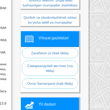
“Ishonch telefoni” orqali kelib
tushayotgan murojaatlar statistikasi
афар
Qurilish va obodonlashtirish ishlari
bo‘yicha taklif va murojaatlar
нада
Viloyat gazetalari
иард
нда,
Zarafshon (o‘zbek tilida)
нини
Самаркандский вестник (rus
риш,
tilida)
тиш,
тика
Ovozi Samarqand (tojik tilida)
бига
13,8
Yil dasturi