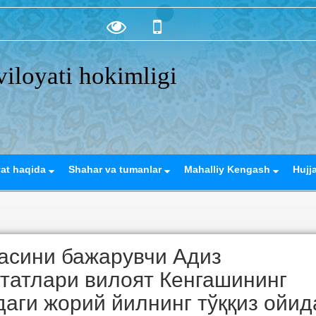
iloyati hokimligi
yat haqida
Shahar va tumanlar
Mahalliy Kengash
Hujj
асини бажарувчи Адиз
утатлари вилоят Кенгашининг
аги жорий йилнинг тўққиз ойид