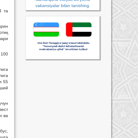
vakansiyalar bilan tanishing.
4 та
ирин
ртиқ
лари
 100
лига
лига
и 55
иший
учун
вест
и ва
бус,
ишга