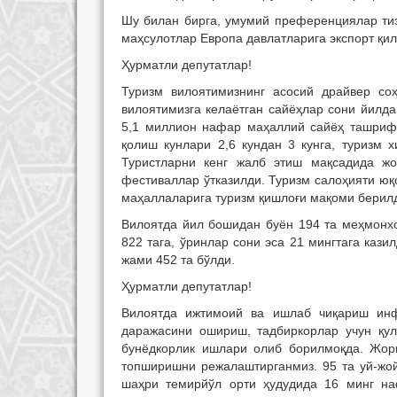
Шу билан бирга, умумий преференциялар ти
маҳсулотлар Европа давлатларига экспорт қил
Ҳурматли депутатлар!
Туризм вилоятимизнинг асосий драйвер соҳ
вилоятимизга келаётган сайёҳлар сони йилд
5,1 миллион нафар маҳаллий сайёҳ ташриф 
қолиш кунлари 2,6 кундан 3 кунга, туризм 
Туристларни кенг жалб этиш мақсадида жо
фестиваллар ўтказилди. Туризм салоҳияти юқ
маҳаллаларига туризм қишлоғи мақоми берил
Вилоятда йил бошидан буён 194 та меҳмонхо
822 тага, ўринлар сони эса 21 мингтага кази
жами 452 та бўлди.
Ҳурматли депутатлар!
Вилоятда ижтимоий ва ишлаб чиқариш инф
даражасини ошириш, тадбиркорлар учун қул
бунёдкорлик ишлари олиб борилмоқда. Жор
топширишни режалаштирганмиз. 95 та уй-жо
шаҳри темирйўл орти ҳудудида 16 минг на