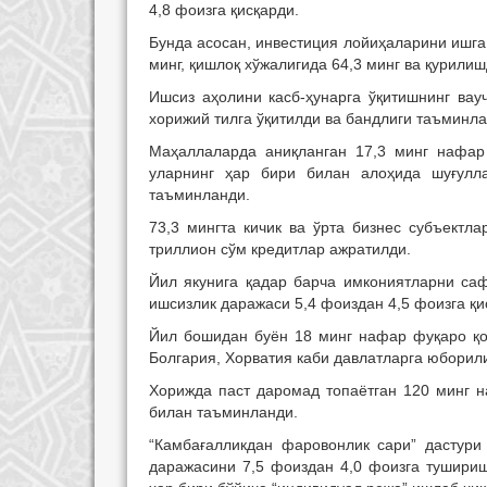
4,8 фоизга қисқарди.
Бунда асосан, инвестиция лойиҳаларини ишга
минг, қишлоқ хўжалигида 64,3 минг ва қурили
Ишсиз аҳолини касб-ҳунарга ўқитишнинг вау
хорижий тилга ўқитилди ва бандлиги таъминла
Маҳаллаларда аниқланган 17,3 минг нафар
уларнинг ҳар бири билан алоҳида шуғулл
таъминланди.
73,3 мингта кичик ва ўрта бизнес субъектл
триллион сўм кредитлар ажратилди.
Йил якунига қадар барча имкониятларни саф
ишсизлик даражаси 5,4 фоиздан 4,5 фоизга қи
Йил бошидан буён 18 минг нафар фуқаро қон
Болгария, Хорватия каби давлатларга юбори
Хорижда паст даромад топаётган 120 минг 
билан таъминланди.
“Камбағалликдан фаровонлик сари” дастури
даражасини 7,5 фоиздан 4,0 фоизга тушириш