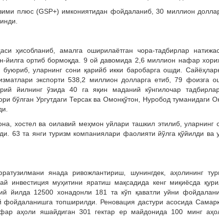
зими плюс (GSP+) имкониятидан фойдаланиб, 30 миллион долла
инди.
аси ҳисобланиб, амалга оширилаётган чора-тадбирлар натижа
ан-йилга ортиб бормоқда. 9 ой давомида 2,6 миллион нафар хори
буюриб, уларнинг сони қарийб икки баробарга ошди. Сайёҳлар
хизматлари экспорти 538,2 миллион долларга етиб, 79 фоизга о
рий йилнинг ўзида 40 га яқин маданий кўнгилочар тадбирла
ори бўлган Ургутдаги Терсак ва Омонқўтон, Нуробод туманидаги О
ди.
на, хостел ва оилавий меҳмон уйлари ташкил этилиб, уларнинг 
лди. 63 та янги туризм компаниялари фаолияти йўлга қўйилди ва 
ратузилмани янада ривожлантириш, шунингдек, аҳолининг ту
ай инвестиция муҳитини яратиш мақсадида кенг миқиёсда қур
ий йилда 12500 хонадонли 181 та кўп қаватли уйни фойдалан
й фойдаланишга топширилди. Реновация дастури асосида Самар
фар аҳоли яшайдиган 301 гектар ер майдонида 100 минг аҳо