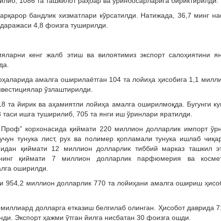
илиб, 1086 та ташкилот раҳбар ва ўринбосарларига бириктирилди.
барқарор бандлик хизматлари кўрсатилди. Натижада, 36,7 минг н
 даражаси 4,8 фоизга туширилди.
ияларни кенг жалб этиш ва вилоятимиз экспорт салоҳиятини я
да.
соҳаларида амалга оширилаётган 104 та лойиҳа ҳисобига 1,1 милл
нвестициялар ўзлаштирилди.
8 та йирик ва аҳамиятли лойиҳа амалга оширилмоқда. Бугунги ку
таси ишга туширилиб, 705 та янги иш ўринлари яратилди.
Проф” корхонасида қиймати 220 миллион долларлик импорт ўр
чун тунука лист, рух ва полимер қопламали тунука ишлаб чиқа
идан қиймати 12 миллион долларлик тиббий марказ ташкил э
ЧЖнинг қиймати 7 миллион долларлик парфюмерия ва косме
лга оширилди.
ти 954,2 миллион долларлик 770 та лойиҳани амалга ошириш ҳисо
 миллиард долларга етказиш белгилаб олинган. Ҳисобот даврида 7
ди. Экспорт ҳажми ўтган йилга нисбатан 30 фоизга ошди.