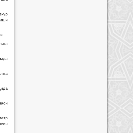
зкур
лиши
и.
зига
амда
рига
дида
ласи
метр
ихон