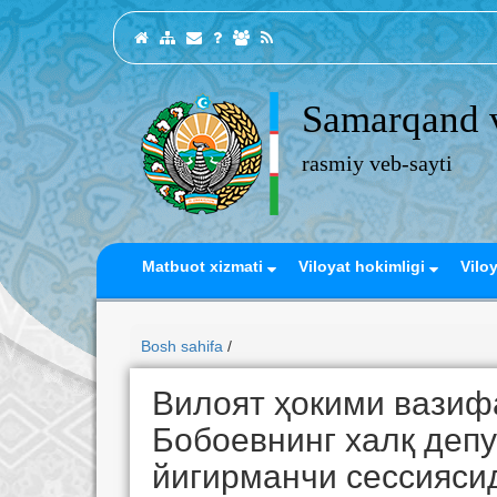
Samarqand v
rasmiy veb-sayti
Matbuot xizmati
Viloyat hokimligi
Vilo
Bosh sahifa
/
Вилоят ҳокими вазиф
Бобоевнинг халқ деп
йигирманчи сессиясид