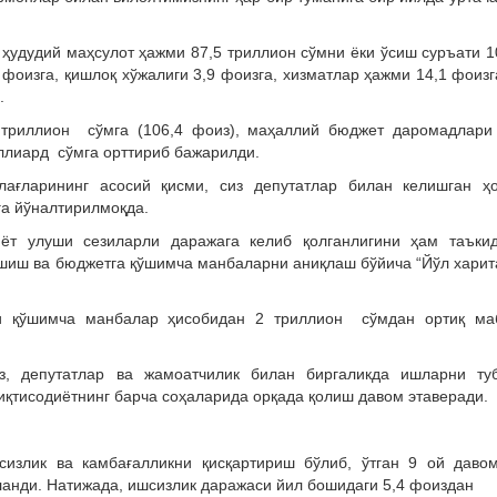
 ҳудудий маҳсулот ҳажми 87,5 триллион сўмни ёки ўсиш суръати 1
 фоизга, қишлоқ хўжалиги 3,9 фоизга, хизматлар ҳажми 14,1 фоизг
.
триллион сўмга (106,4 фоиз), маҳаллий бюджет даромадлари
иллиард сўмга орттириб бажарилди.
лағларининг асосий қисми, сиз депутатлар билан келишган ҳ
га йўналтирилмоқда.
ёт улуши сезиларли даражага келиб қолганлигини ҳам таъки
ашиш ва бюджетга қўшимча манбаларни аниқлаш бўйича “Йўл харит
и қўшимча манбалар ҳисобидан 2 триллион сўмдан ортиқ ма
з, депутатлар ва жамоатчилик билан биргаликда ишларни ту
иқтисодиётнинг барча соҳаларида орқада қолиш давом этаверади.
сизлик ва камбағалликни қисқартириш бўлиб, ўтган 9 ой даво
ланди. Натижада, ишсизлик даражаси йил бошидаги 5,4 фоиздан