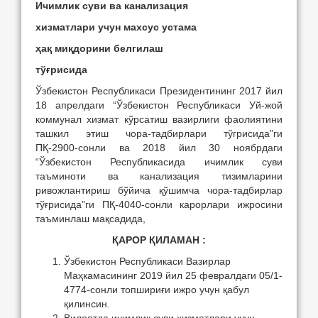
Ичимлик суви ва канализация
хизматлари учун махсус устама
ҳақ миқдорини белгилаш
тўғрисида
Ўзбекистон Республикаси Президентининг 2017 йил
18 апрелдаги “Ўзбекистон Республикаси Уй-жой
коммунал хизмат кўрсатиш вазирлиги фаолиятини
ташкил этиш чора-тадбирлари тўгрисида”ги
ПҚ-2900-сонли ва 2018 йил 30 ноябрдаги
“Ўзбекистон Республикасида ичимлик суви
таъминоти ва канализация тизимларини
ривожлантириш бўйича қўшимча чора-тадбирлар
тўғрисида”ги ПҚ-4040-сонли карорлари ижросини
таъминлаш мақсадида,
ҚАРОР ҚИЛАМАН :
Ўзбекистон Республикаси Вазирлар
Маҳкамасининг 2019 йил 25 февралдаги 05/1-
4774-сонли топшириғи ижро учун қабул
қилинсин.