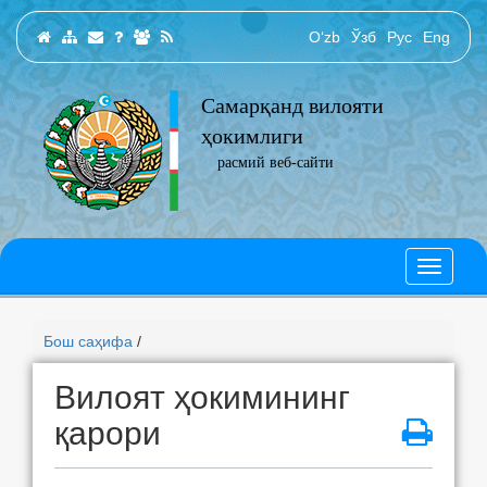
O‘zb
Ўзб
Рус
Eng
Самарқанд вилояти
ҳокимлиги
расмий веб-сайти
Бош саҳифа
/
Вилоят ҳокимининг
қарори