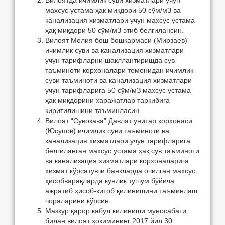
Вилоятда ичимлик суви хизматлари учун
махсус устама ҳак микдори 50 сўм/мЗ ва
канализация хизматлари учун махсус устама
ҳақ миқдори 50 сўм/мЗ этиб белгилансин.
Вилоят Молия бош бошқармаси (Мирзаев)
ичимлик суви ва канализация хизматлари
учун тарифларни шакллантиришда сув
таъминоти корхоналари томонидан ичимлик
суви таъминоти ва канализация хизматлари
учун тарифларига 50 сўм/мЗ махсус устама
ҳак миқдорини харажатлар таркибига
киритилишини таъминласин.
Вилоят “Сувокава” Давлат унитар корхонаси
(Юсупов) ичимлик суви таъминоти ва
канализация хизматлари учун тарифларига
белгиланган махсус устама ҳақ сув таъминоти
ва канализация хизматлари корхоналарига
хизмат кўрсатувчи банкларда очилган махсус
ҳисобварақларда кунлик тушум бўйича
ажратиб
ҳисоб-китоб қилинишини таъминлаш
чораларини кўрсин.
Мазкур қарор кабул килиниши муносабати
билан вилоят ҳокимининг 2017 йил 30