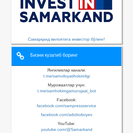
Самарқанд вилоятига инвестор бўлинг!
Бизни кузатиб боринг
Янгиликлар канали:
t.me/samviloyatihokimligi
Мурожаатлар учун:
t.me/samhokimgamurojaat_bot
Facebook:
facebook.com/sampressservice
facebook.com/adizboboyev
YouTube:
youtube.com/@Samarkand