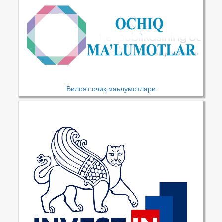
Вилоят очиқ маьлумотлари