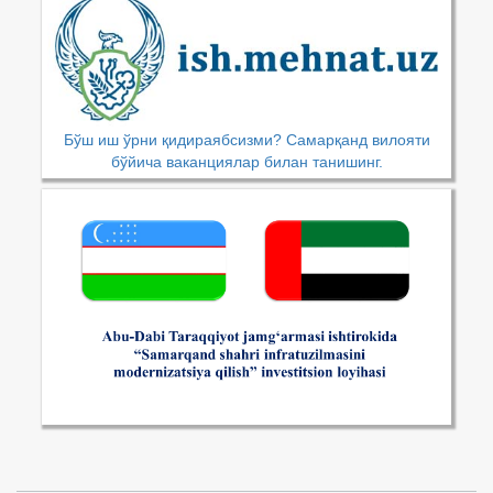
Бўш иш ўрни қидираябсизми? Самарқанд вилояти
бўйича ваканциялар билан танишинг.