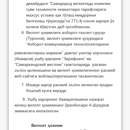
декабрдаги “Самарқанд вилоятида ичимлик
суви таъминоти хизматлари тарифларига
махсус устама ҳак тўлаш миқдорини
белгилаш тўғрисида”ги 771-Қ-сонли карори ўз
кучини йўқотган деб ҳисоблансин.
Вилоят ҳокимлиги ахборот-тахлил гуруҳи
(Туронов), вилоят ҳокимлиги ҳузуридаги
“Ахборот-коммуникация технологияларини
ривожлантириш маркази” давлат унитар корхонаси
(Анваров) ушбу қарорни “Зарафшон” ва
“Самаркандский вестник” газеталарида расман
эълон қилинишини ва вилоят ҳокимлигининг расмий
веб-сайтига жойлаштирилишини таъминласин.
Мазкур карор расмий эълон килинган кундан
бошлаб кучга киради.
8. Ушбу карорнинг бажарилишини назорат
килиш вилоят ҳокимининг ўринбосари А.Шукуров
зиммасига юклатилсин
Вилоят ҳокими