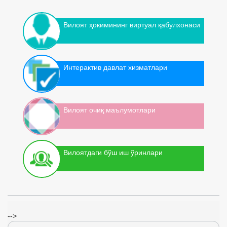
Вилоят ҳокимининг виртуал қабулхонаси
Интерактив давлат хизматлари
Вилоят очиқ маълумотлари
Вилоятдаги бўш иш ўринлари
-->