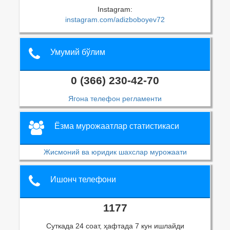
Instagram:
instagram.com/adizboboyev72
Умумий бўлим
0 (366) 230-42-70
Ягона телефон регламенти
Ёзма мурожаатлар статистикаси
Жисмоний ва юридик шахслар мурожаати
Ишонч телефони
1177
Суткада 24 соат, ҳафтада 7 кун ишлайди