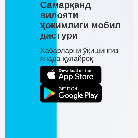
Самарқанд
вилояти
ҳокимлиги мобил
дастури
Хабарларни ўқишингиз
янада қулайроқ