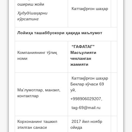
ошириш жойи
Каттақўрғон шаҳар
Ҳудуд/шаҳарни
кўрсатинг
Лойиҳа ташаббускори ҳақида маълумот
“ГАФАТАГ”
Компаниянинг тўлиқ
Масъулияти
номи
чекланган
жамияти
Каттақўрғон шаҳар
Беклар кўчаси 69
Ма'лумотлар, манзил,
уй,
контактлар
+998906029207,
tag-69@mail.ru
Корхонанинг ташкил
2017 йил ноябр
этилган санаси
ойида