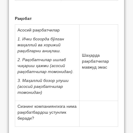
Рақобат
Асосий рақобатчилар
1. Ички бозорда бўлган
маҳаллий ва хорижий
рақибларни аниқлаш.
Шаҳарда
2. Рақобатчилар ишлаб
рақобатчилар
чиқариш ҳажми (асосий
мавжуд эмас
рақобатчилар томонидан).
3. Маҳаллий бозор улуши
(асосий рақобатчилар
томонидан)
Сизнинг компаниянгизга нима
рақобатбардош устунлик
бeради?