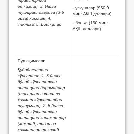
транспортда
етказиш); 3.
Ишга
- ускуналар (950,0
тушириш даврига (3-6
минг АҚШ доллари)
ойга) хомашё; 4.
- бошқа (150 минг
Техника; 5. Бошқалар
АҚШ доллари)
Пул оқимлари
Қуйидагиларни
кўрсатинг: 1. 5 йилга
бўлиб кўрсатилган
операцион даромадлар
(товарлар сотиш ва
хизмат кўрсатишдан
тушумлар); 2. 5 йилга
бўлиб кўрсатилган
операцион харажатлар
(хомашё, товар ва
хизматлар етказиб