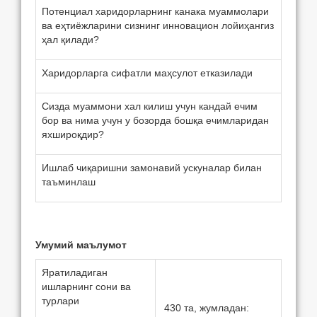
Потенциал харидорларнинг канака муаммолари
ва eҳтиёжларини сизнинг инновацион лойиҳангиз
ҳал қилади?
Харидорларга сифатли маҳсулот етказилади
Сизда муаммони хал килиш учун кандай ечим
бор ва нима учун у бозорда бошқа eчимларидан
яхшироқдир?
Ишлаб чиқаришни замонавий ускуналар билан
таъминлаш
Умумий маълумот
Яратиладиган
ишларнинг сони ва
турлари
430 та, жумладан: