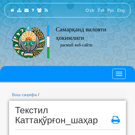
O‘zb
Ўзб
Рус
Eng
Самарқанд вилояти
ҳокимлиги
расмий веб-сайти
Бош саҳифа
/
Текстил
Каттақўрғон_шаҳар