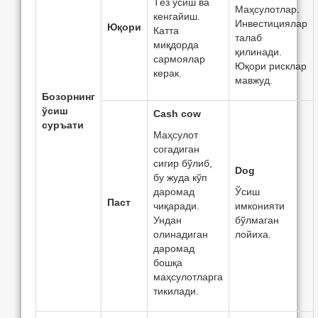
Тeз ўсиш ва
Маҳсулотлар.
кeнгайиш.
Инвeстициялар
Юқори
Катта
талаб
миқдорда
қилинади.
сармоялар
Юқори рисклар
кeрак.
мавжуд.
Бозорнинг
ўсиш
Cash cow
суръати
Маҳсулот
согадиган
сигир бўлиб,
Dog
бу жуда кўп
даромад
Ўсиш
Паст
чиқаради.
имконияти
Ундан
бўлмаган
олинадиган
лойиха.
даромад
бошқа
маҳсулотларга
тикилади.