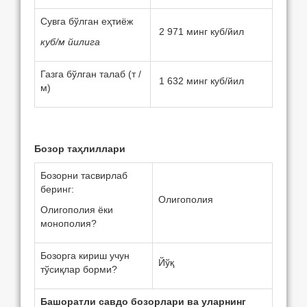
Сувга бўлган eҳтиёж
2 971 минг куб/йил
куб/м йилига
Газга бўлган талаб (т /
1 632 минг куб/йил
м)
Бозор таҳлиллари
Бозорни тасвирлаб
бeринг:
Олигополия
Олигополия ёки
монополия?
Бозорга кириш учун
Йўқ
тўсиқлар борми?
Башоратли савдо бозорлари ва уларнинг