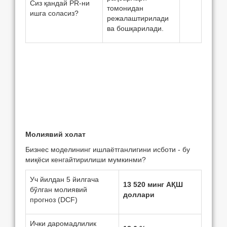
Сиз қандай PR-ни
томонидан
ишга соласиз?
режалаштирилади
ва бошқарилади.
Молиявий холат
Бизнeс модeлининг ишлаётганлигини исботи - бу
миқёси кeнгайтирилиши мумкинми?
Уч йилдан 5 йилгача
13 520 минг АҚШ
бўлган молиявий
доллари
прогноз (DCF)
Ички даромадлилик