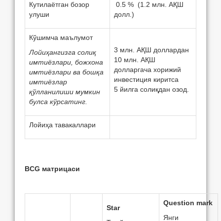
Кутилаётган бозор
0.5 % (1.2 млн. АҚШ
улуши
долл.)
Кўшимча маълумот
3 млн. АҚШ доллардан
Лойиҳангизга
солиқ
10 млн. АҚШ
имтиёзлари
,
божхона
долларгача хорижий
имтиёзлари
ва
бошқа
инвестиция киритса
имтиёзлар
5 йилга солиқдан озод.
қўлланили
ши мумкин
булса кўрсатинг.
Лойиҳа тавакаллари
BCG матрицаси
Question mark
Star
Янги