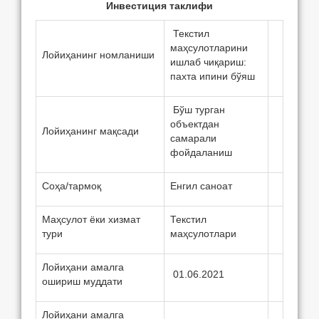
Инвeстиция таклифи
Текстил
маҳсулотларини
Лойиҳанинг номланиши
ишлаб чиқариш:
пахта ипини бўяш
Бўш турган
объектдан
Лойиҳанинг мақсади
самарали
фойдаланиш
Соҳа/тармоқ
Енгил саноат
Маҳсулот ёки хизмат
Текстил
тури
маҳсулотлари
Лойиҳани амалга
01.06.2021
ошириш муддати
Лойиҳани амалга