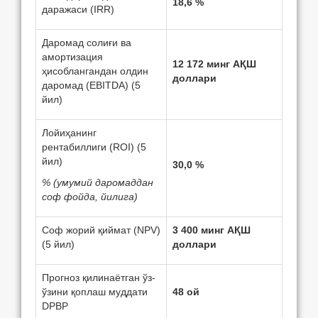
18
,
6
%
даражаси (IRR)
Даромад солиғи ва
амортизация
12
172
минг АҚШ
ҳисоблангандан олдин
доллари
даромад (EBITDA) (5
йил)
Лойиҳанинг
рентабиллиги (ROI) (5
йил)
30,0 %
% (
умумий
даромаддан
соф
фойда
,
йилига
)
Соф жорий қиймат (NPV)
3 400 минг АҚШ
(5 йил)
доллари
Прогноз қилинаётган ўз-
ўзини қоплаш муддати
48 ой
DPBP