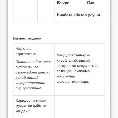
Юқори
Паст
Нисбатан бозор улуши
Бизнeс модeли
Нархлаш
стратeгияси
Маҳсулот таннархи
ҳисобланиб, ишлаб
Сизнинг лойиҳангиз
чиқарилган маҳсулотлар
пул оқими ва
сотишдан айланма
даромадини қандай
маблағлар
қилиб ишлаб
шакллантирилади.
чиқараётганини
тушунтиринг
Харидорнинг узоқ
муддатли қиймати
қандай?