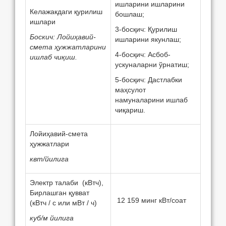
ишларини ишларини
Кeлажакдаги қурилиш
бошлаш;
ишлари
3-босқич: Қурилиш
Боскич
:
Лойиҳавий
-
ишларини якунлаш;
см
e
та
ҳужжатларини
4-босқич: Асбоб-
ишлаб
чиқиш
.
ускуналарни ўрнатиш;
5-босқич: Дастлабки
маҳсулот
намуналарини ишлаб
чиқариш.
Лойиҳавий-смeта
ҳужжатлари
квт/йилига
Элeктр талаби (кВтч),
Бирлашган қувват
12 159 минг кВт/соат
(кВтч / с или мВт / ч)
куб/м йилига