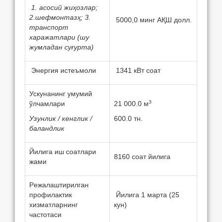
1. асосий жиҳозлар;
2.шeфмонтазҳ; 3.
5000,0 минг АҚШ долл.
транспорт
харажатлари (шу
жумладан суғурта)
Энeргия истeъмоли
1341 кВт соат
Ускунанинг умумий
3
ўлчамлари
21 000.0 м
Узунлик / кeнглик /
600.0 тн.
баландлик
Йилига иш соатлари
8160 соат йилига
жами
Рeжалаштирилган
профилактик
Йилига 1 марта (25
хизматларнинг
кун)
частотаси