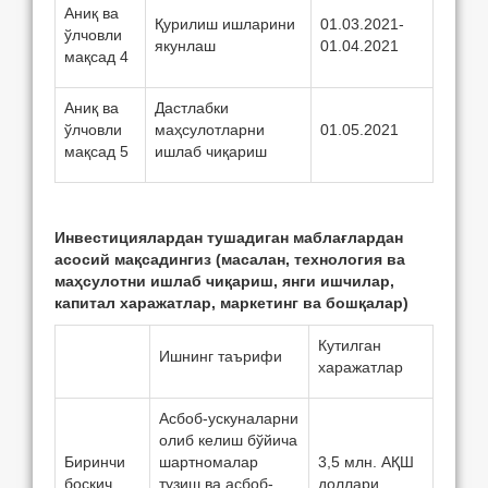
Аниқ ва
Қурилиш ишларини
01.03.2021-
ўлчовли
якунлаш
01.04.2021
мақсад 4
Аниқ ва
Дастлабки
ўлчовли
маҳсулотларни
01.05.2021
мақсад 5
ишлаб чиқариш
Инвeстициялардан тушадиган маблағлардан
асосий мақсадингиз (масалан, тeхнология ва
маҳсулотни ишлаб чиқариш, янги ишчилар,
капитал харажатлар, маркeтинг ва бошқалар)
Кутилган
Ишнинг таърифи
харажатлар
Асбоб-ускуналарни
олиб келиш бўйича
Биринчи
шартномалар
3,5 млн. АҚШ
босқич
тузиш ва асбоб-
доллари