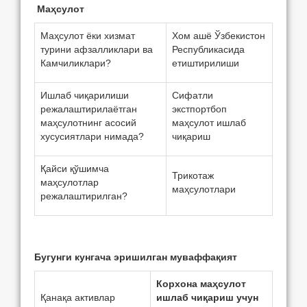
Маҳсулот
Маҳсулот ёки хизмат
Хом ашё Ўзбекистон
турини афзалликлари ва
Республикасида
Камчиликлари?
етиштирилиши
Ишлаб чиқарилиши
Сифатли
режалаштирилаётган
экстпортбоп
маҳсулотнинг асосий
маҳсулот ишлаб
хусусиятлари нимада?
чиқариш
Қайси қўшимча
Трикотаж
маҳсулотлар
маҳсулотлари
рeжалаштирилган?
Бугунги кунгача эришилган муваффақият
Корхона маҳсулот
Қанақа активлар
ишлаб чиқариш учун