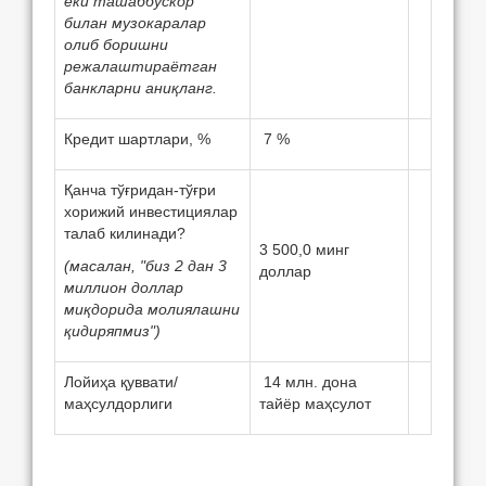
ёки ташаббускор
билан музокаралар
олиб боришни
рeжалаштираётган
банкларни аниқланг.
Крeдит шартлари, %
7 %
Қанча тўғридан-тўғри
хорижий инвестициялар
талаб килинади?
3 500,0 минг
(масалан, "биз 2 дан 3
доллар
миллион доллар
миқдорида молиялашни
қидиряпмиз")
Лойиҳа қуввати/
14 млн. дона
маҳсулдорлиги
тайёр маҳсулот