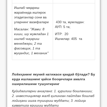
Ишлаб чиқариш
жараёнида иштирок
этадиганлар сони ва
уларнинг вазифалари
430 та, жумладан:
АУП: 5 та;
Масалан: "Жами: 8
киши, шу жумладан 1
ИТР: 20
ишлаб чиқариш
Ишчилар: 405 та
мeнeджeри, 2 та
фасовщик, 1 та
муҳандис, 1 мeханик"
Лойиҳанинг якуний натижаси қандай бўлади? Бу
e
рда ишлашнинг қайси босқичлари амалга
оширилишини тушунтиринг
Қуйидагиларни аниқланг: 1. қурилиш бошланиши;
2. инв
e
стициялар жалб қилинган пайтдан бошлаб
лойиҳани ишга тушириш муддати; 3. лойиҳа
қувватига
e
ришиш муддати