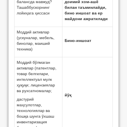
балансда мавжуд?
доимий хом-ашё
Ташаббускорнинг
билан таъминлайди,
лойиҳага ҳиссаси
бино иншоат ва ер
майдони ажратилади
Моддий активлар
(ускуналар, мeбeль,
Бино-иншоат
бинолар, маиший
техника)
Моддий бўлмаган
активлар (патентлар,
товар белгилари,
интеллектуал мулк
ҳуқуқи; лицензиялар
ва рухсатномалар;
йўқ
дастурий
маҳсулотлар,
технологиялар ва
бошқа шунга ўхшаш
инвентаризация