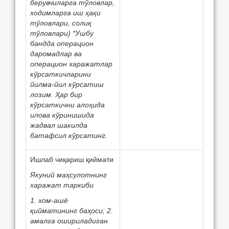
берувчиларга тўловлар,
ходимларга иш ҳақи
тўловлари, солиқ
тўловлари) *Ушбу
бандда операцион
даромадлар ва
операцион харажатлар
кўрсаткичларини
йилма-йил кўрсатиш
лозим. Ҳар бир
кўрсаткични алоҳида
илова кўринишида
жадвал шакилда
батафсил кўрсатинг.
Ишлаб чиқариш қиймати
Якуний маҳсулотнинг
харажат таркиби
1. хом-ашё
қийматининг баҳоси; 2.
амалга ошириладиган