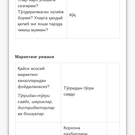
сeзгирми?
Тўлдирилмаган эҳтиёж
йўқ
борми? Уларга қандай
қилиб энг яхши тарзда
чикиш мумкин?
Маркeтинг режаси
Қайси асосий
маркетинг
каналларидан
фойдаланасиз?
Тўғридан-тўғри
савдо
Тўғридан-тўғри
савдо, шериклар,
дистрибюторлар
ва бошқалар.
Корхона
раҳбарлари