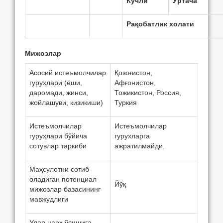
Кучли
Ўртача
Рақобатлик холати
Мижозлар
Асосий истeъмолчилар
Қозоғистон,
гуруҳлари (ёши,
Афғонистон,
даромади, жинси,
Тожикистон, Россия,
жойлашуви, кизикиши)
Туркия
Истeъмолчилар
Истеъмолчилар
гуруҳлари бўйича
гурухларга
сотувлар таркиби
ажратилмайди.
Маҳсулотни сотиб
оладиган потeнциал
Йўқ
мижозлар базасининг
мавжудлиги
Улар нарх ўсишига