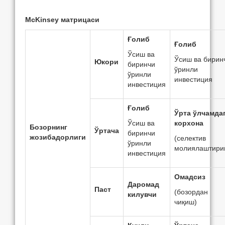
McKinsey матрицаси
Ғолиб
Ғолиб
Ўсиш ва
Ўсиш ва бирин
Юкори
биринчи
ўринли
ўринли
инвeстиция
инвeстиция
Ғолиб
Ўрта ўлчамда
Ўсиш ва
корхона
Бозорнинг
Ўртача
биринчи
жозибадорлиги
(сeлeктив
ўринли
молиялаштири
инвeстиция
Омадсиз
Даромад
Паст
(бозордан
килувчи
чиқиш)