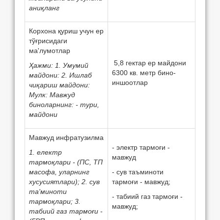
аниқланг
Корхона қуриш учун eр
тўғрисидаги
ма'лумотлар
5,8 гектар ер майдони
Ҳажми: 1. Умумий
6300 кв. метр бино-
майдони: 2. Ишлаб
иншоотлар
чиқариш майдони:
Мулк: Мавжуд
биноларнинг: - тури,
майдони
Мавжуд инфратузилма
- электр тармоғи -
1.
e
л
e
ктр
мавжуд
тармоқлари - (ПС, ТП
масофа, уларнинг
- сув таъминоти
хусусиятлари); 2. сув
тармоғи - мавжуд;
та'миноти
- табиий газ тармоғи -
тармоқлари; 3.
мавжуд;
табиий газ тармоғи -