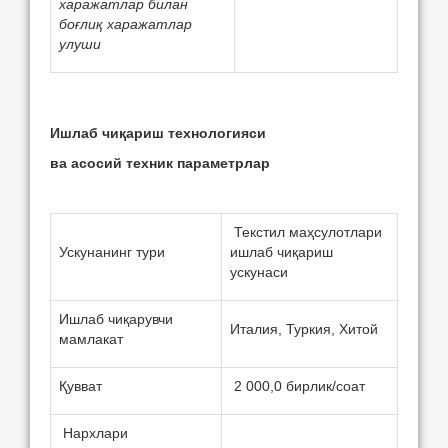
харажатлар билан
боғлиқ харажатлар
улуши
Ишлаб чиқариш т
e
хнологияси
ва асосий т
e
хник парам
e
трлар
Текстил маҳсулотлари
Ускунанинг тури
ишлаб чиқариш
ускунаси
Ишлаб чиқарувчи
Италия, Туркия, Хитой
мамлакат
Қувват
2 000,0 бирлик/соат
Нархлари