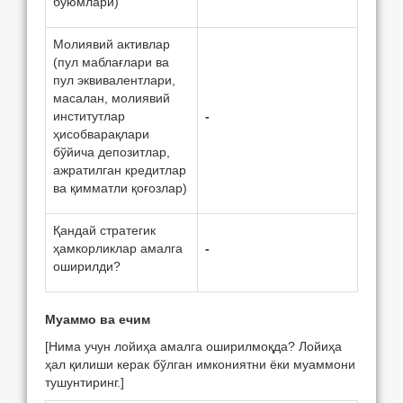
буюмлари)
Молиявий активлар
(пул маблағлари ва
пул эквивалентлари,
масалан, молиявий
институтлар
-
ҳисобварақлари
бўйича депозитлар,
ажратилган кредитлар
ва қимматли қоғозлар)
Қандай стратегик
ҳамкорликлар амалга
-
оширилди?
Муаммо ва
e
чим
[Нима учун лойиҳа амалга оширилмоқда? Лойиҳа
ҳал қилиши керак бўлган имкониятни ёки муаммони
тушунтиринг.]