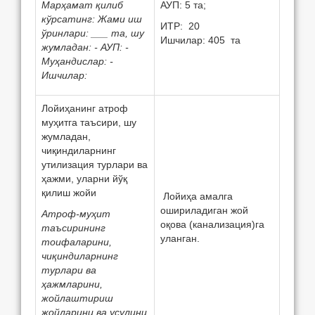
Марҳамат қилиб
АУП: 5 та;
кўрсатинг: Жами иш
ИТР: 20
ўринлари: ___ та, шу
Ишчилар: 405 та
жумладан: - АУП: -
Муҳандислар: -
Ишчилар:
Лойиҳанинг атроф
муҳитга таъсири, шу
жумладан,
чиқиндиларнинг
утилизация турлари ва
ҳажми, уларни йўқ
қилиш жойи
Лойиҳа амалга
ошириладиган жой
Атроф-муҳит
оқова (канализация)га
таъсирининг
уланган.
тоифаларини,
чиқиндиларнинг
турлари ва
ҳажмларини,
жойлаштириш
жойларини ва усулини