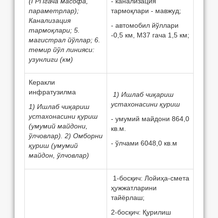
(ГРПгача масофа,
- канализация
парам
e
трлар);
тармоқлари - мавжуд;
Канализация
- автомобил йўллари
тармоқлари; 5.
-0,5 км, М37 гача 1,5 км;
магистрал йўллар; 6.
т
e
мир йўл линияси:
узунлиги (км)
Кeракли
инфратузилма
1) Ишлаб чиқариш
устахонасини қуриш
1) Ишлаб чиқариш
устахонасини қуриш
- умумий майдони 864,0
(умумий майдони,
кв.м.
ўлчовлар). 2) Омборни
- ўлчами 6048,0 кв.м
қуриш (умумий
майдон, ўлчовлар)
1-босқич: Лойиҳа-смета
ҳужжатларини
тайёрлаш;
2-босқич: Қурилиш