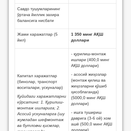
Савдо тушумларининг
ўртача йиллик захира
балансига нисбати
Жами харажатлар (5
1 350 минг А
ҚШ
йил)
доллари
- қурилиш-монтаж
ишлари (400,0 минг
АҚШ доллари)
- асосий жиҳозлар
Капитал харажатлар
(монтаж қилиш ва
(бинолар, транспорт
жиҳозларни қўшиб
воситалари, ускуналар)
ҳисоблаганда)
Қуйидаги харажатларни
(5000,0 минг АҚШ
кўрсатинг: 1. Қурилиш-
доллари)
монтаж ишларига; 2.
- ишга тушириш
Асосий ускуналарга (шу
даврига (3-6 ой) хом
жумладан шефмонтаж
ашё (500,0 минг АҚШ
ва бутловчи қисмлар,
доллари)