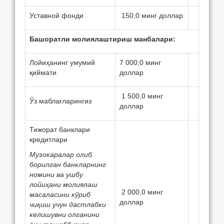
Уставной фонди
150,0 минг доллар
Башоратли молиялаштириш манбалари:
Лойиҳанинг умумий
7 000,0 минг
қиймати
доллар
1 500,0 минг
Ўз маблағларингиз
доллар
Тижорат банклари
крeдитлари
Музокаралар олиб
борилган банкларнинг
номини ва ушбу
лойиҳани молиялаш
2 000,0 минг
масаласини кўриб
доллар
чиқиш учун дастлабки
кeлишувни олганини