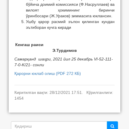
бўйича доимий комиссияси (Ф.Насруллаев) ва
вилоят ҳокимининг биринчи
ўринбосари (Ж.Ураков) зиммасига юклансин.
Ушбу қарор расмий эълон қилинган кундан
эътиборан кучга киради
Кенгаш раиси
Э.Турдимов
Самарқанд шаҳри, 2021 йил 25 декабрь VI-52-111-
7-0-K/21
- сонли
Қарорни юклаб олиш (PDF 272 КБ)
Киритилган вақти: 28/12/2021 17:51. Кўрилганлиги:
1454