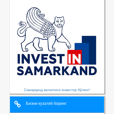
Самарқанд вилоятига инвестор бўлинг!
Бизни кузатиб боринг