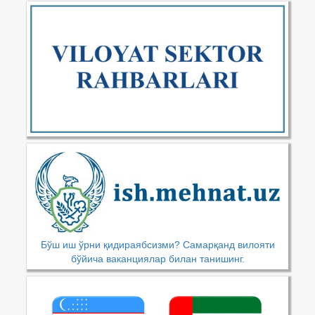
Бўш иш ўрни қидираябсизми? Самарқанд вилояти
бўйича ваканциялар билан танишинг.