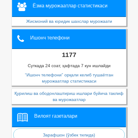
Ёзма мурожаатлар статистикаси
Жисмоний ва юридик шахслар мурожаати
Ишонч телефони
1177
Суткада 24 соат, ҳафтада 7 кун ишлайди
“Ишонч телефони” орқали келиб тушаётган
мурожаатлар статистикаси
Қурилиш ва ободонлаштириш ишлари буйича таклиф
ва мурожаатлар
Вилоят газеталари
Зарафшон (ўзбек тилида)