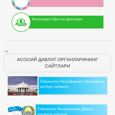
Вилоятдаги бўш иш ўринлари
-->
АСОСИЙ ДАВЛАТ ОРГАНЛАРИНИНГ
САЙТЛАРИ
Ўзбекистон Республикаси Президенти
матбуот хизмати
Ўзбекистон Республикаси Давлат
ҳукумати портали