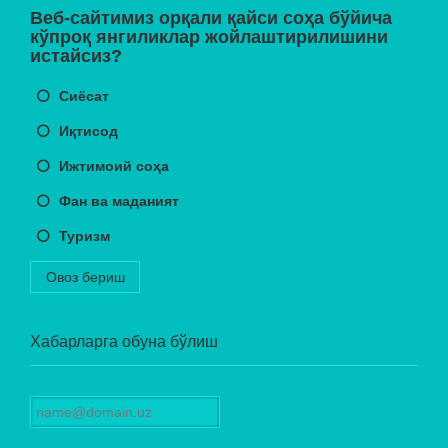
Веб-сайтимиз орқали қайси соҳа бўйича
кўпроқ янгиликлар жойлаштирилишини
истайсиз?
Сиёсат
Иқтисод
Ижтимоий соҳа
Фан ва маданият
Туризм
Овоз бериш
Хабарларга обуна бўлиш