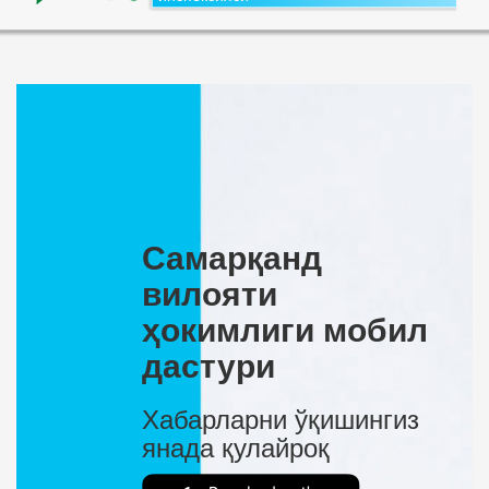
Самарқанд
вилояти
ҳокимлиги мобил
дастури
Хабарларни ўқишингиз
янада қулайроқ