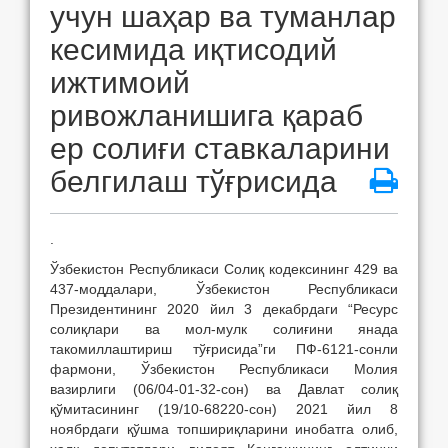
учун шаҳар ва туманлар
кесимида иқтисодий
ижтимоий
ривожланишига қараб
ер солиғи ставкаларини
белгилаш тўғрисида
.
Ўзбекистон Республикаси Солиқ кодексининг 429 ва
437-моддалари, Ўзбекистон Республикаси
Президентининг 2020 йил 3 декабрдаги “Ресурс
солиқлари ва мол-мулк солиғини янада
такомиллаштириш тўғрисида”ги ПФ-6121-сонли
фармони, Ўзбекистон Республикаси Молия
вазирлиги (06/04-01-32-сон) ва Давлат солиқ
қўмитасининг (19/10-68220-сон) 2021 йил 8
ноябрдаги қўшма топшириқларини инобатга олиб,