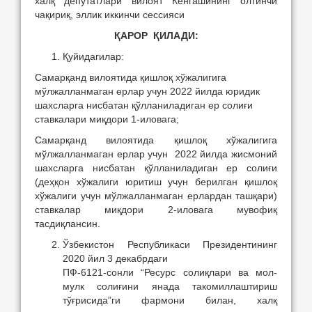
халқ депутатлари вилоят Кенгашининг олтинчи
чақириқ, эллик иккинчи сессияси
ҚАРОР ҚИЛАДИ:
Қуйидагилар:
Самарқанд вилоятида қишлоқ хўжалигига
мўлжалланмаган ерлар учун 2022 йилда юридик
шахсларга нисбатан қўлланиладиган ер солиғи
ставкалари миқдори 1-иловага;
Самарқанд вилоятида қишлоқ хўжалигига
мўлжалланмаган ерлар учун 2022 йилда жисмоний
шахсларга нисбатан қўлланиладиган ер солиғи
(деҳқон хўжалиги юритиш учун берилган қишлоқ
хўжалиги учун мўлжалланмаган ерлардан ташқари)
ставкалар миқдори 2-иловага мувофиқ
тасдиқлансин.
Ўзбекистон Республикаси Президентининг
2020 йил 3 декабрдаги
ПФ-6121-сонли “Ресурс солиқлари ва мол-
мулк солиғини янада такомиллаштириш
тўғрисида”ги фармони билан, халқ