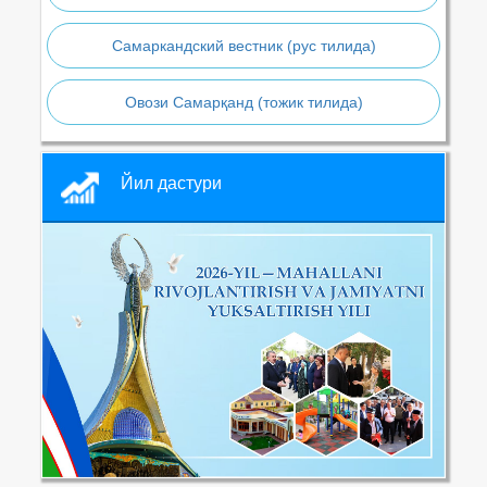
Самаркандский вестник (рус тилида)
Овози Самарқанд (тожик тилида)
Йил дастури