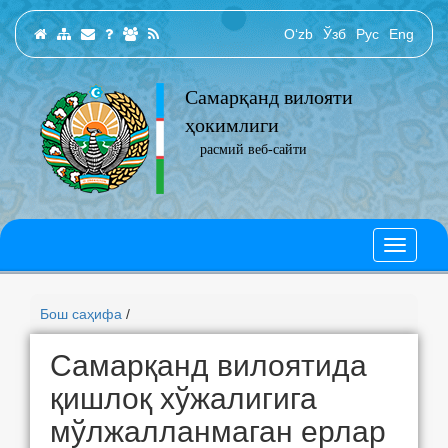
O‘zb
Ўзб
Рус
Eng
Самарқанд вилояти
ҳокимлиги
расмий веб-сайти
Бош саҳифа
/
Самарқанд вилоятида
қишлоқ хўжалигига
мўлжалланмаган ерлар