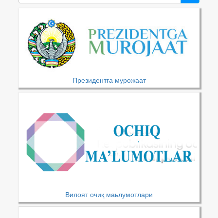
Президентга мурожаат
Вилоят очиқ маьлумотлари