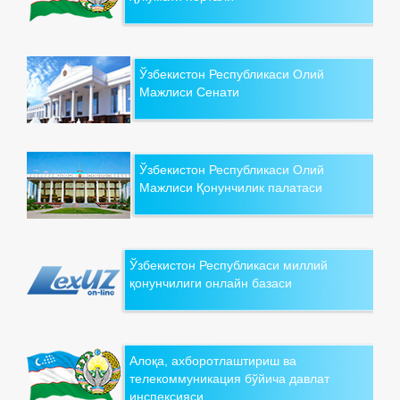
Ўзбекистон Республикаси Олий
Мажлиси Сенати
Ўзбекистон Республикаси Олий
Мажлиси Қонунчилик палатаси
Ўзбекистон Республикаси миллий
қонунчилиги онлайн базаси
Алоқа, ахборотлаштириш ва
телекоммуникация бўйича давлат
инспексияси