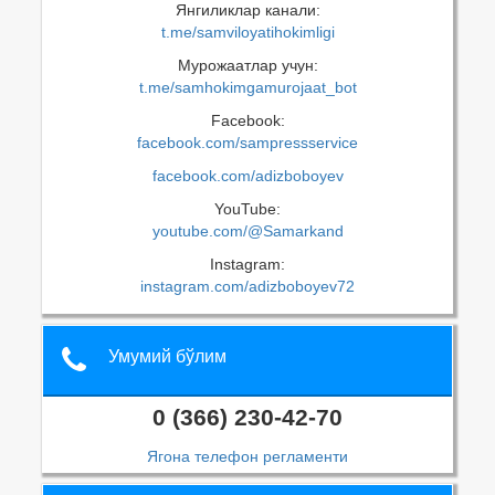
Янгиликлар канали:
t.me/samviloyatihokimligi
Мурожаатлар учун:
t.me/samhokimgamurojaat_bot
Facebook:
facebook.com/sampressservice
facebook.com/adizboboyev
YouTube:
youtube.com/@Samarkand
Instagram:
instagram.com/adizboboyev72
Умумий бўлим
0 (366) 230-42-70
Ягона телефон регламенти