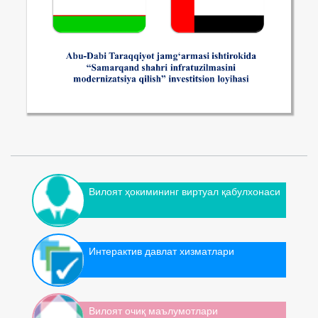
Вилоят ҳокимининг виртуал қабулхонаси
Интерактив давлат хизматлари
Вилоят очиқ маълумотлари