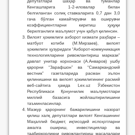
депутатлари шаҳар ва туманлар
Кенгашларига 1-2-иловалар билан
белгиланган солиқ ставкаларига 0,7 дан 3,0
гача бўлган камайтирувчи ва оширувчи
коэффициентларни киритиш ҳуқуқи
берилганлиги маълумот учун қабул қилинсин.
Вилоят ҳокимлиги ахборот хизмати раҳбари –
матбуот котиби (М.Мирзаев), вилоят
ҳокимлиги ҳузуридаги “Ахборот-коммуникация
технологияларини ривожлантириш маркази”
давлат унитар корхонаси (А.Анваров) ушбу
қарорни “Зарафшон” ва “Самаркандский
вестник” газеталарида расман эълон
қилинишини ва вилоят ҳокимлигининг расмий
веб-сайтига ҳамда Lex.uz Ўзбекистон
Республикаси Қонунчилик маълумотлари
миллий базасига жойлаштирилишини
таъминласинлар.
Мазкур қарорнинг бажарилишини назорат
қилиш халқ депутатлари вилоят Кенгашининг
Маҳаллий бюджет, иқтисодий ислоҳотларни
амалга ошириш, инвестициялар ва
тадбиркорликни ривожлантириш масалалари