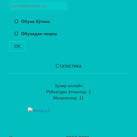
Обуна бўлиш
Обунадан чиқиш
OK
Статистика
Ҳозир онлайн
Рўйхатдан ўтганлар: 2
Меҳмонлар: 11