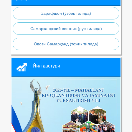
Зарафшон (ўзбек тилида)
Самаркандский вестник (рус тилида)
Овози Самарқанд (тожик тилида)
Йил дастури