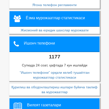
Ягона телефон регламенти
Ёзма мурожаатлар статистикаси
Жисмоний ва юридик шахслар мурожаати
Ишонч телефони
1177
Суткада 24 соат, ҳафтада 7 кун ишлайди
“Ишонч телефони” орқали келиб тушаётган
мурожаатлар статистикаси
Қурилиш ва ободонлаштириш ишлари буйича таклиф
ва мурожаатлар
Вилоят газеталари