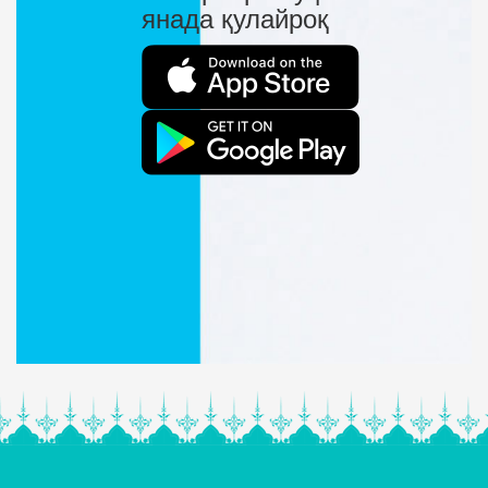
янада қулайроқ