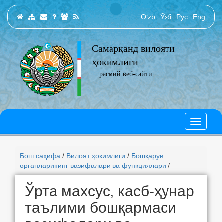
O‘zb
Ўзб
Рус
Eng
Самарқанд вилояти
ҳокимлиги
расмий веб-сайти
Бош саҳифа
/
Вилоят ҳокимлиги
/
Бошқарув
органларининг вазифалари ва функциялари
/
Ўрта махсус, касб-ҳунар
таълими бошқармаси