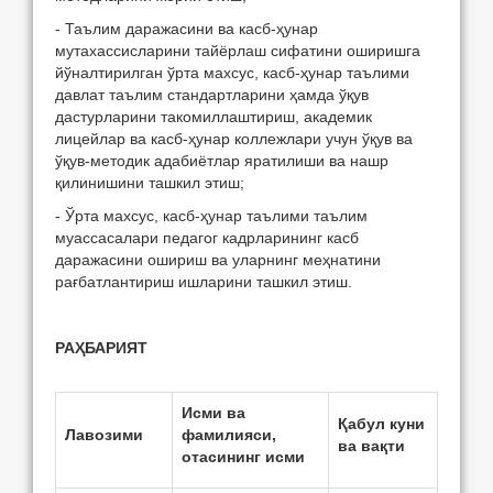
- Таълим даражасини ва касб-ҳунар
мутахассисларини тайёрлаш сифатини оширишга
йўналтирилган ўрта махсус, касб-ҳунар таълими
давлат таълим стандартларини ҳамда ўқув
дастурларини такомиллаштириш, академик
лицейлар ва касб-ҳунар коллежлари учун ўқув ва
ўқув-методик адабиётлар яратилиши ва нашр
қилинишини ташкил этиш;
- Ўрта махсус, касб-ҳунар таълими таълим
муассасалари педагог кадрларининг касб
даражасини ошириш ва уларнинг меҳнатини
рағбатлантириш ишларини ташкил этиш.
РАҲБАРИЯТ
Исми ва
Қабул куни
Лавозими
фамилияси,
ва вақти
отасининг исми