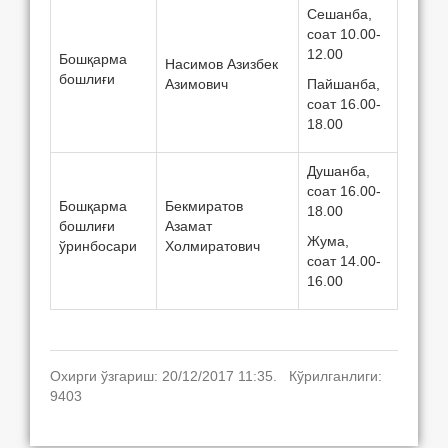
Сешанба,
соат 10.00-
12.00
Бошқарма
Насимов Азизбек
бошлиғи
Азимович
Пайшанба,
соат 16.00-
18.00
Душанба,
соат 16.00-
Бошқарма
Бекмиратов
18.00
бошлиғи
Азамат
Жума,
ўринбосари
Холмиратович
соат 14.00-
16.00
Охирги ўзгариш: 20/12/2017 11:35. Кўрилганлиги:
9403