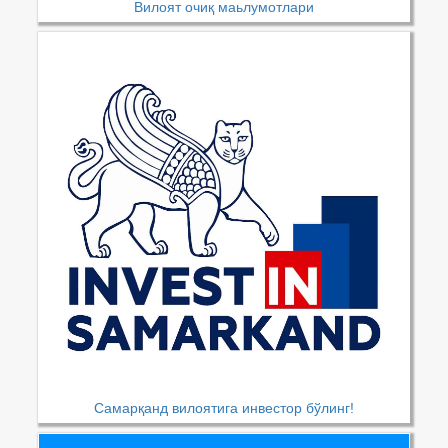
Вилоят очиқ маьлумотлари
Самарқанд вилоятига инвестор бўлинг!