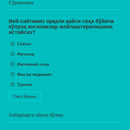
Сўровнома
Веб-сайтимиз орқали қайси соҳа бўйича
кўпроқ янгиликлар жойлаштирилишини
истайсиз?
Сиёсат
Иқтисод
Ижтимоий соҳа
Фан ва маданият
Туризм
Овоз бериш
Хабарларга обуна бўлиш