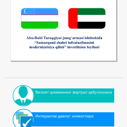
Вилоят ҳокимининг виртуал қабулхонаси
Интерактив давлат хизматлари