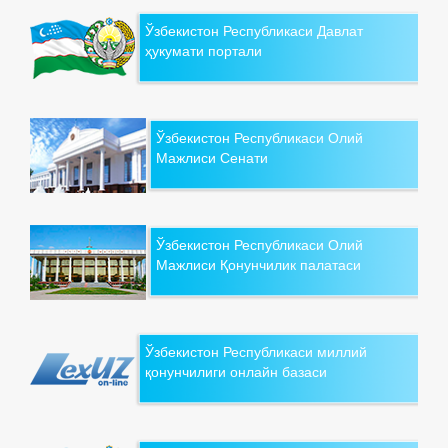
Ўзбекистон Республикаси Давлат
ҳукумати портали
Ўзбекистон Республикаси Олий
Мажлиси Сенати
Ўзбекистон Республикаси Олий
Мажлиси Қонунчилик палатаси
Ўзбекистон Республикаси миллий
қонунчилиги онлайн базаси