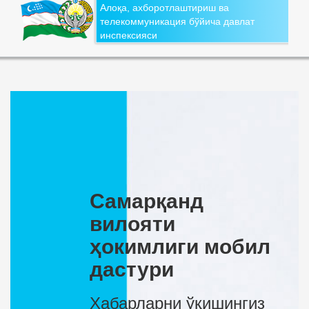
Алоқа, ахборотлаштириш ва
телекоммуникация бўйича давлат
инспексияси
Самарқанд
вилояти
ҳокимлиги мобил
дастури
Хабарларни ўқишингиз