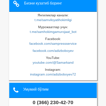
Бизни кузатиб боринг
Янгиликлар канали:
t.me/samviloyatihokimligi
Мурожаатлар учун:
t.me/samhokimgamurojaat_bot
Facebook:
facebook.com/sampressservice
facebook.com/adizboboyev
YouTube:
youtube.com/@Samarkand
Instagram:
instagram.com/adizboboyev72
Умумий бўлим
0 (366) 230-42-70