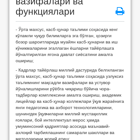
вазифалари ва
функциялари
- Ўрта махсус, касб-ҳунар таълими соҳасида кенг
кўламли чуқур билимларга эга бўлган, ҳозирги
бозор шароитларида муайян касб-ҳунарни ва иш
кўникмаларини эгаллаган ёшларни тайёрлашга
йўналтирилган ягона давлат сиёсатини амалга
ошириш;
- Кадрлар тайёрлаш миллий дастурида белгиланган
ўрта махсус, касб-ҳунар таълими соҳасида узлуксиз
таълимнинг мақсадли вазифалари ва устувор
йўналишларини рўёбга чиқариш бўйича чора-
тадбирлар комплексини амалга ошириш, академик
лицейлар ва касб-ҳунар коллежлари ўқув жараёнига
янги педагогика ва ахборот технологияларини,
шунингдек ўқувчиларни миллий мустақиллик
ғоялари, бой интеллектуал мерос ҳамда
умуминсоний қадриятлар асосида маънавий-
ахлоқий тарбиялашнинг самарали шакллари ва
методларини жорий етиш;