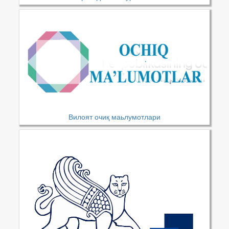
Вилоят очиқ маьлумотлари