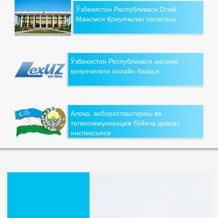
Ўзбекистон Республикаси Олий
Мажлиси Қонунчилик палатаси
Ўзбекистон Республикаси миллий
қонунчилиги онлайн базаси
Алоқа, ахборотлаштириш ва
телекоммуникация бўйича давлат
инспексияси