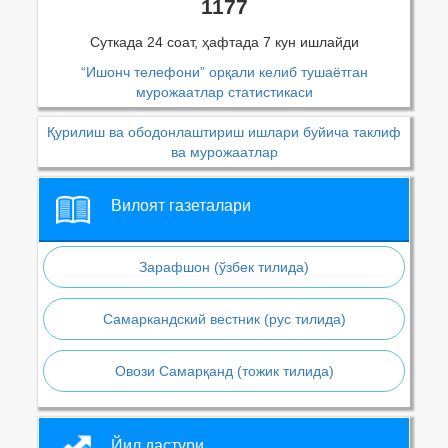
1177
Суткада 24 соат, ҳафтада 7 кун ишлайди
“Ишонч телефони” орқали келиб тушаётган
мурожаатлар статистикаси
Қурилиш ва ободонлаштириш ишлари буйича таклиф
ва мурожаатлар
Вилоят газеталари
Зарафшон (ўзбек тилида)
Самаркандский вестник (рус тилида)
Овози Самарқанд (тожик тилида)
Йил дастури