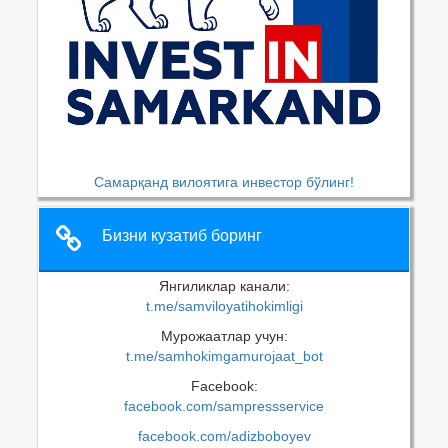
Самарқанд вилоятига инвестор бўлинг!
Бизни кузатиб боринг
Янгиликлар канали:
t.me/samviloyatihokimligi
Мурожаатлар учун:
t.me/samhokimgamurojaat_bot
Facebook:
facebook.com/sampressservice
facebook.com/adizboboyev