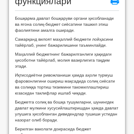
функциялари
Бошқарма давлат бошқаруви органи ҳисобланади
ва ягона солиқ-бюджет сиёсатини ташкил этиш
фаолиятини амалга оширади.
Самарқанд вилоят маҳаллий бюджети лойҳасини
тайёрлаб, унинг бажарилишини таъминлайди.
Маҳаллий бюджетнинг бажарилганлиги ҳақидаги
ҳисоботни тайёрлаб, молия вазирлигига тақдим
этади.
Иқтисодиётни ривожланиши ҳамда аҳоли турмуш
фаровонлигини ошириш мақсадида солиқ сиёсати
ва солиққа тортиш тизимини такомиллаштириш
юзасидан таклифлар ишлаб чиқади.
Бюджетга солиқ ва бошқа тушумларни, шунингдек
давлат мулкини хусусийлаштиришдан ҳамда давлат
улушига ҳисобланган дивидендлар тушиши устидан
назорат олиб боради.
Берилган ваколати доирасида бюджет