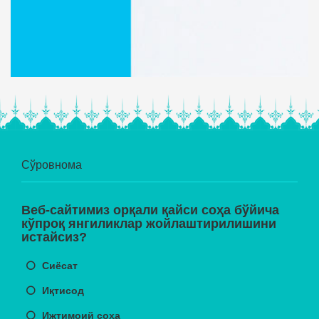
Сўровнома
Веб-сайтимиз орқали қайси соҳа бўйича
кўпроқ янгиликлар жойлаштирилишини
истайсиз?
Сиёсат
Иқтисод
Ижтимоий соҳа