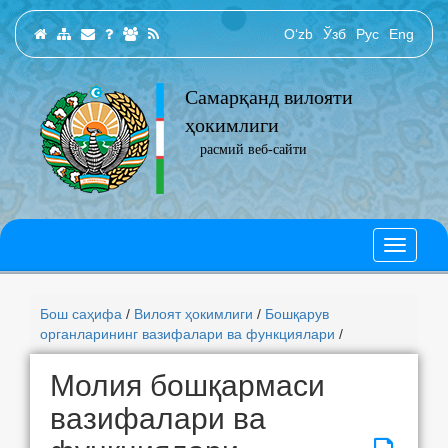
O‘zb
Ўзб
Рус
Eng
Самарқанд вилояти
ҳокимлиги
расмий веб-сайти
Бош саҳифа
/
Вилоят ҳокимлиги
/
Бошқарув
органларининг вазифалари ва функциялари
/
Молия бошқармаси
вазифалари ва