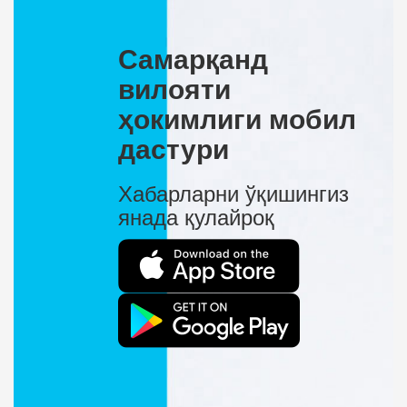
Самарқанд
вилояти
ҳокимлиги мобил
дастури
Хабарларни ўқишингиз
янада қулайроқ