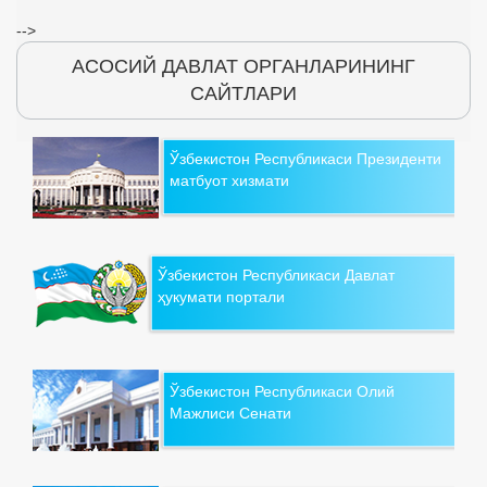
-->
АСОСИЙ ДАВЛАТ ОРГАНЛАРИНИНГ
САЙТЛАРИ
Ўзбекистон Республикаси Президенти
матбуот хизмати
Ўзбекистон Республикаси Давлат
ҳукумати портали
Ўзбекистон Республикаси Олий
Мажлиси Сенати