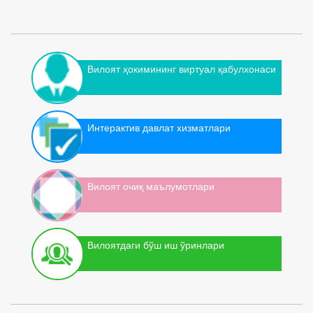
Вилоят ҳокимининг виртуал қабулхонаси
Интерактив давлат хизматлари
Вилоят очиқ маълумотлари
Вилоятдаги бўш иш ўринлари