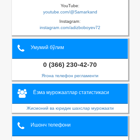
YouTube:
youtube.com/@Samarkand
Instagram:
instagram.com/adizboboyev72
Умумий бўлим
0 (366) 230-42-70
Ягона телефон регламенти
Ёзма мурожаатлар статистикаси
Жисмоний ва юридик шахслар мурожаати
Ишонч телефони