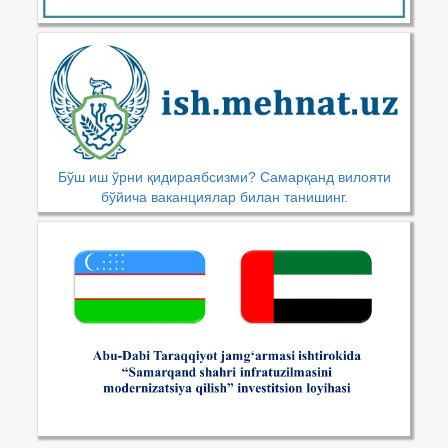
Бўш иш ўрни қидираябсизми? Самарқанд вилояти
бўйича ваканциялар билан танишинг.