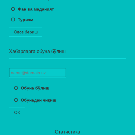
Фан ва маданият
Туризм
Овоз бериш
Хабарларга обуна бўлиш
Обуна бўлиш
Обунадан чиқиш
OK
Статистика