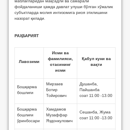
маблағларидан мақсадли ва самарали
фойдаланиши ҳамда давлат улуши бўлган хўжалик
субъктларда молия интизомига риоя этилишини
назорат қилади.
РАҲБАРИЯТ
Исми ва
фамилияси,
Қабул куни ва
Лавозими
отасининг
вақти
исми
Мирзаев
Душанба,
Бошқарма
Ботир
Пайшанба
бошлиғи
Тойирович
соат 11:00 -13.00
Бошқарма
Хамдамов
Сешанба, Жума
бошлиғи
Музаффар
соат 11:00 -13.00
ўринбосари
Яздонкулович