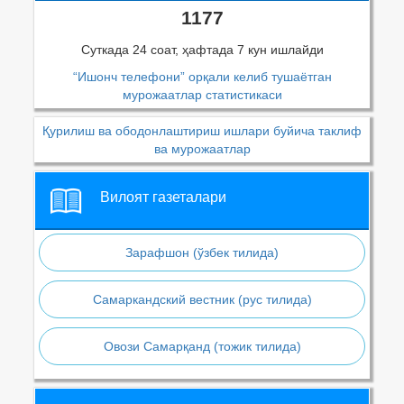
1177
Суткада 24 соат, ҳафтада 7 кун ишлайди
“Ишонч телефони” орқали келиб тушаётган
мурожаатлар статистикаси
Қурилиш ва ободонлаштириш ишлари буйича таклиф
ва мурожаатлар
Вилоят газеталари
Зарафшон (ўзбек тилида)
Самаркандский вестник (рус тилида)
Овози Самарқанд (тожик тилида)