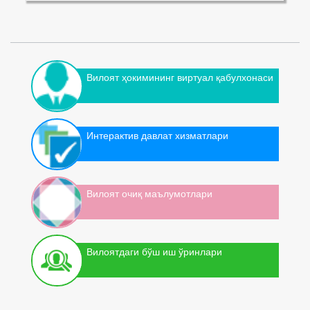
Вилоят ҳокимининг виртуал қабулхонаси
Интерактив давлат хизматлари
Вилоят очиқ маълумотлари
Вилоятдаги бўш иш ўринлари