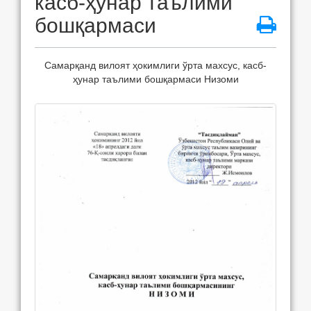
касб-ҳунар таълими
бошқармаси
Самарқанд вилоят ҳокимлиги ўрта махсус, касб-
ҳунар таълими бошқармаси Низоми