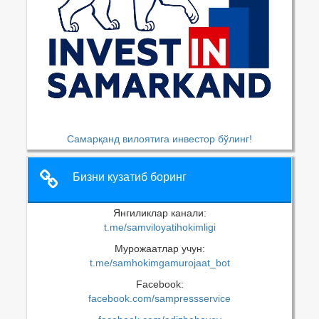
Самарқанд вилоятига инвестор бўлинг!
Бизни кузатиб боринг
Янгиликлар канали:
t.me/samviloyatihokimligi
Мурожаатлар учун:
t.me/samhokimgamurojaat_bot
Facebook:
facebook.com/sampressservice