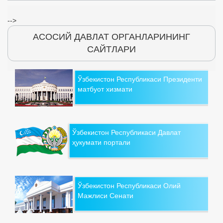
-->
АСОСИЙ ДАВЛАТ ОРГАНЛАРИНИНГ
САЙТЛАРИ
Ўзбекистон Республикаси Президенти
матбуот хизмати
Ўзбекистон Республикаси Давлат
ҳукумати портали
Ўзбекистон Республикаси Олий
Мажлиси Сенати