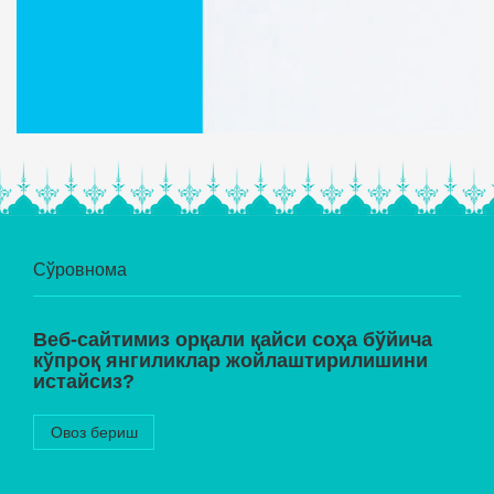
Сўровнома
Веб-сайтимиз орқали қайси соҳа бўйича
кўпроқ янгиликлар жойлаштирилишини
истайсиз?
Овоз бериш