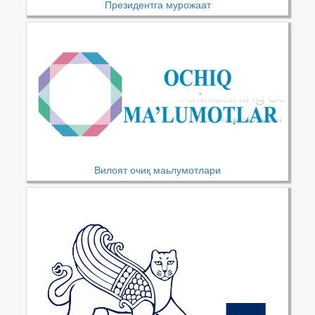
Президентга мурожаат
Вилоят очиқ маьлумотлари