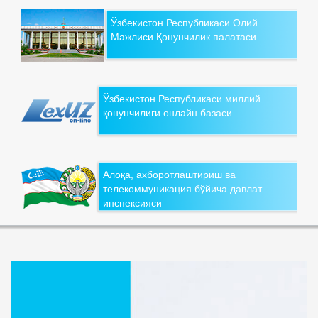
Ўзбекистон Республикаси Олий
Мажлиси Қонунчилик палатаси
Ўзбекистон Республикаси миллий
қонунчилиги онлайн базаси
Алоқа, ахборотлаштириш ва
телекоммуникация бўйича давлат
инспексияси