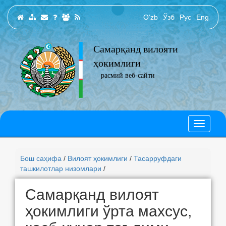
O‘zb
Ўзб
Рус
Eng
Самарқанд вилояти
ҳокимлиги
расмий веб-сайти
Бош саҳифа
/
Вилоят ҳокимлиги
/
Тасарруфдаги
ташкилотлар низомлари
/
Самарқанд вилоят
ҳокимлиги ўрта махсус,