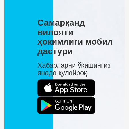
Самарқанд
вилояти
ҳокимлиги мобил
дастури
Хабарларни ўқишингиз
янада қулайроқ