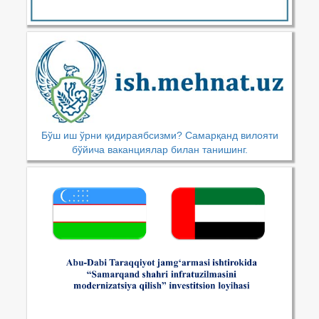
Бўш иш ўрни қидираябсизми? Самарқанд вилояти
бўйича ваканциялар билан танишинг.