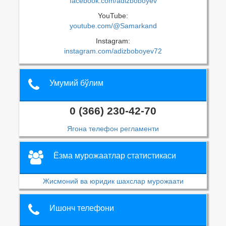
facebook.com/adizboboyev
YouTube:
youtube.com/@Samarkand
Instagram:
instagram.com/adizboboyev72
Умумий бўлим
0 (366) 230-42-70
Ягона телефон регламенти
Ёзма мурожаатлар статистикаси
Жисмоний ва юридик шахслар мурожаати
Ишонч телефони