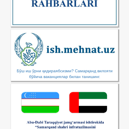
Бўш иш ўрни қидираябсизми? Самарқанд вилояти
бўйича ваканциялар билан танишинг.