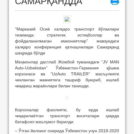
САМАРҚАНДДА
“Марказий Осиё халқаро транспорт йўлаклари
тизимида: стратегик истиқболлар ва
фойдаланилмаган имкониятлар” мавзуидаги
халқаро конференция қатнашчилари Самарқанд
шаҳрида бўлди
Меҳмонлар дастлаб Жомбой туманидаги “JV MAN
Auto-Uzbekistan” Ўзбекистон-Германия қўшма
корхонаси ва “UzAuto TRAILER” масъулияти
чекланган жамиятига ташриф буюриб, ишлаб
чиқариш жараёнлари билан танишди.
Корхоналар фаолияти, бу ерда ишлаб
чиқарилаётган транспорт воситалари ҳақида
батафсил маълумот берилди.
– Ўтган йилнинг охирида Ўзбекистон учун 2018-2020