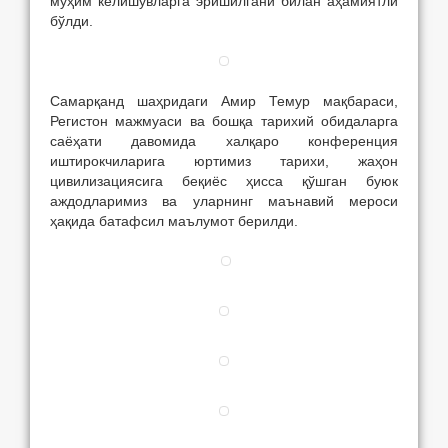
муҳим келишувларга эришилгани билан аҳамиятли
бўлди.
Самарқанд шаҳридаги Амир Темур мақбараси,
Регистон мажмуаси ва бошқа тарихий обидаларга
саёҳати давомида халқаро конференция
иштирокчиларига юртимиз тарихи, жаҳон
цивилизациясига беқиёс ҳисса қўшган буюк
аждодларимиз ва уларнинг маънавий мероси
ҳақида батафсил маълумот берилди.