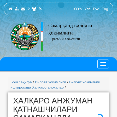
O‘zb
Ўзб
Рус
Eng
Самарқанд вилояти
ҳокимлиги
расмий веб-сайти
Бош саҳифа
/
Вилоят ҳокимлиги
/
Вилоят ҳокимлиги
иштирокида Халқаро алоқалар
/
ХАЛҚАРО АНЖУМАН
ҚАТНАШЧИЛАРИ