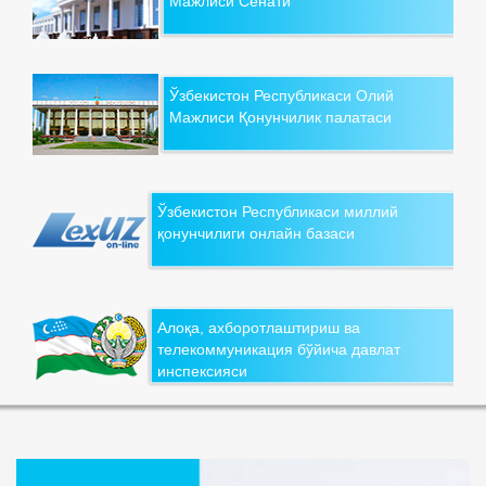
Мажлиси Сенати
Ўзбекистон Республикаси Олий
Мажлиси Қонунчилик палатаси
Ўзбекистон Республикаси миллий
қонунчилиги онлайн базаси
Алоқа, ахборотлаштириш ва
телекоммуникация бўйича давлат
инспексияси