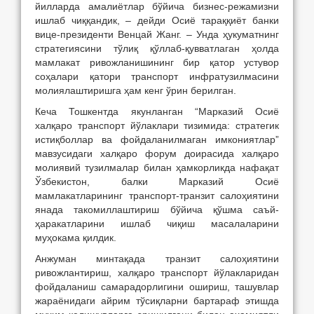
йилларда амалиётлар бўйича бизнес-режамизни
ишлаб чиққандик, – дейди Осиё тараққиёт банки
вице-президенти Венцай Жанг. – Унда ҳукуматнинг
стратегиясини тўлиқ қўллаб-қувватлаган ҳолда
мамлакат ривожланишининг бир қатор устувор
соҳалари қатори транспорт инфратузилмасини
молиялаштиришга ҳам кенг ўрин берилган.
Кеча Тошкентда якунланган “Марказий Осиё
халқаро транспорт йўлаклари тизимида: стратегик
истиқболлар ва фойдаланилмаган имкониятлар”
мавзусидаги халқаро форум доирасида халқаро
молиявий тузилмалар билан ҳамкорликда нафақат
Ўзбекистон, балки Марказий Осиё
мамлакатларининг транспорт-транзит салоҳиятини
янада такомиллаштириш бўйича қўшма саъй-
ҳаракатларини ишлаб чиқиш масалаларини
муҳокама қилдик.
Анжуман минтақада транзит салоҳиятини
ривожлантириш, халқаро транспорт йўлакларидан
фойдаланиш самарадорлигини ошириш, ташувлар
жараёнидаги айрим тўсиқларни бартараф этишда