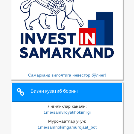
Самарқанд вилоятига инвестор бўлинг!
Бизни кузатиб боринг
Янгиликлар канали:
t.me/samviloyatihokimligi
Мурожаатлар учун:
t.me/samhokimgamurojaat_bot