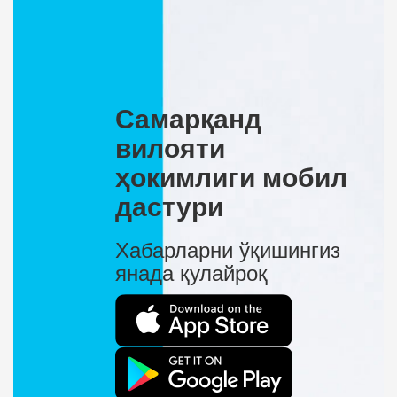
Самарқанд
вилояти
ҳокимлиги мобил
дастури
Хабарларни ўқишингиз
янада қулайроқ