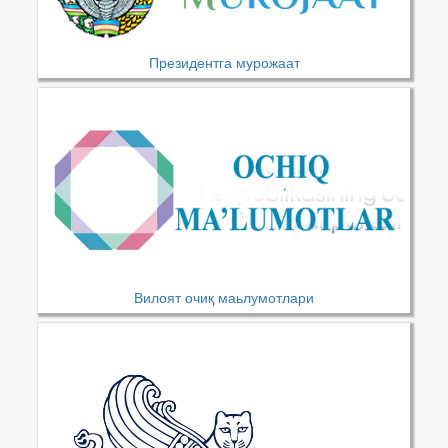
Президентга мурожаат
Вилоят очиқ маьлумотлари