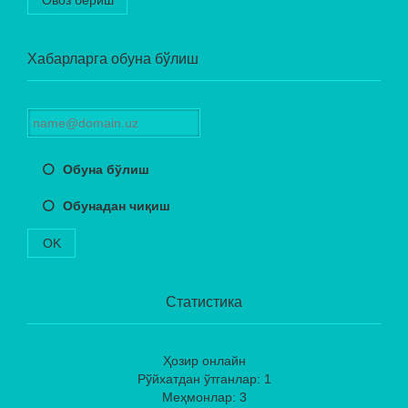
Хабарларга обуна бўлиш
Обуна бўлиш
Обунадан чиқиш
OK
Статистика
Ҳозир онлайн
Рўйхатдан ўтганлар: 1
Меҳмонлар: 3