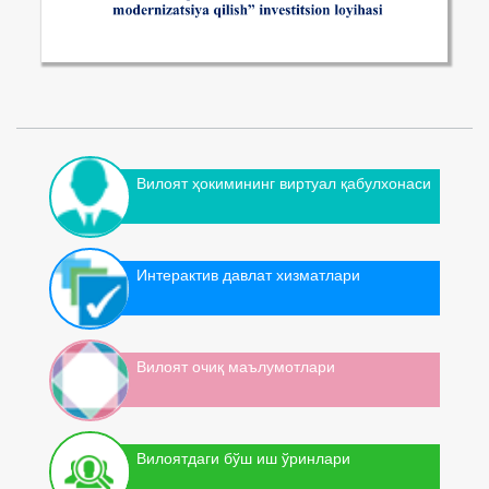
Вилоят ҳокимининг виртуал қабулхонаси
Интерактив давлат хизматлари
Вилоят очиқ маълумотлари
Вилоятдаги бўш иш ўринлари