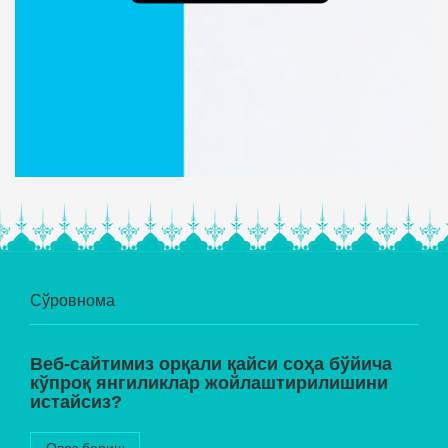
Сўровнома
Веб-сайтимиз орқали қайси соҳа бўйича
кўпроқ янгиликлар жойлаштирилишини
истайсиз?
Овоз бериш