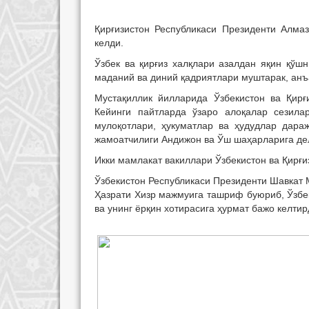
Қирғизистон Республикаси Президенти Алма
келди.
Ўзбек ва қирғиз халқлари азалдан яқин қўшн
маданий ва диний қадриятлари муштарак, ан
Мустақиллик йилларида Ўзбекистон ва Қирғ
Кейинги пайтларда ўзаро алоқалар сезил
мулоқотлари, ҳукуматлар ва ҳудудлар дар
жамоатчилиги Андижон ва Ўш шаҳарларига де
Икки мамлакат вакиллари Ўзбекистон ва Қирғи
Ўзбекистон Республикаси Президенти Шавкат 
Ҳазрати Хизр мажмуига ташриф буюриб, Ўзбе
ва унинг ёрқин хотирасига ҳурмат бажо келти