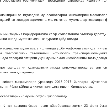
и Ўзбекистон Республикаси Президенти сайловида ишончли ға
жлантириш ва иқтисодий муносабатларни кенгайтириш масалала
тақавий ва халқаро аҳамиятга молик қатор муаммолар юзасидан 
к минтақамиз барқарорлигига хавф солаётганига эътибор қаратди
икни янада мустаҳкамлаш зарурлиги қайд этилди.
масаласини муҳокама этиш чоғида ушбу жафокаш заминда тинчли
а хавфсизликни таъминлаш, истиқболли транспорт-коммуник
янада тараққий эттириш учун муҳим омил ҳисобланиши таъкидланд
заро манфаатли ҳамкорликни янада ривожлантириш ва уни с
лигини таъкидладилар.
и сиёсат маҳкамалари ўртасида 2016-2017 йилларга мўлжалла
оқотни йўлга қўйишга хизмат қилишига ишонч билдирдилар.
носабатларнинг муҳим соҳаси ҳисобланади.
г ўтган даврида ўзаро товар айирбошлаш ҳажми 23 фоиз ўсга