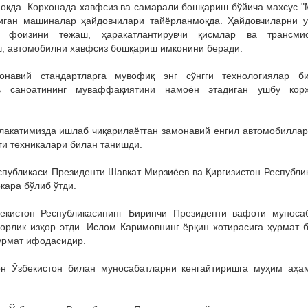
лмоқда. Корхонада хавфсиз ва самарали бошқариш бўйича махсус 
адиган машиналар ҳайдовчилари тайёрланмоқда. Ҳайдовчиларни 
0 фоизини тежаш, ҳаракатлантирувчи қисмлар ва трансми
ш, автомобилни хавфсиз бошқариш имконини беради.
монавий стандартларга мувофиқ энг сўнгги технологиялар б
ь саноатининг муваффақиятини намоён этадиган ушбу кор
акатимизда ишлаб чиқарилаётган замонавий енгил автомобиллар
ги техникалари билан танишди.
публикаси Президенти Шавкат Мирзиёев ва Қирғизистон Республи
кара бўлиб ўтди.
екистон Республикасининг Биринчи Президенти вафоти муноса
дорлик изҳор этди. Ислом Каримовнинг ёрқин хотирасига ҳурмат 
ҳурмат ифодасидир.
н Ўзбекистон билан муносабатларни кенгайтиришга муҳим аҳа