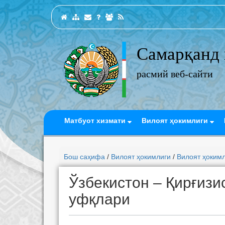
Самарқанд 
расмий веб-сайти
Матбуот хизмати
Вилоят ҳокимлиги
Бош саҳифа
/
Вилоят ҳокимлиги
/
Вилоят ҳоким
Ўзбекистон – Қирғизи
уфқлари