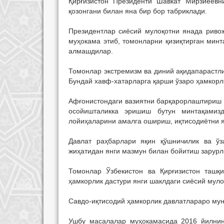
Қирғизистон Президенти Шавкат Мирзиёевн
қозонгани билан яна бир бор табриклади.
Президентлар сиёсий мулоқотни янада риво
муҳокама этиб, томонларни қизиқтирган мин
алмашдилар.
Томонлар экстремизм ва диний ақидапарастли
Бундай хавф-хатарларга қарши ўзаро ҳамкорл
Афғонистондаги вазиятни барқарорлаштириш 
осойишталикка эришиш бутун минтақамизд
лойиҳаларини амалга ошириш, иқтисодиётни 
Давлат раҳбарлари яқин қўшничилик ва ў
жиҳатидан янги мазмун билан бойитиш зарур
Томонлар Ўзбекистон ва Қирғизистон ташқ
ҳамкорлик дастури янги шаклдаги сиёсий мул
Савдо-иқтисодий ҳамкорлик давлатлараро му
Ушбу масалалар муҳокамасида 2016 йилнин