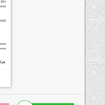
 йўл
нини
ишда
лама
рини
 ЎзА