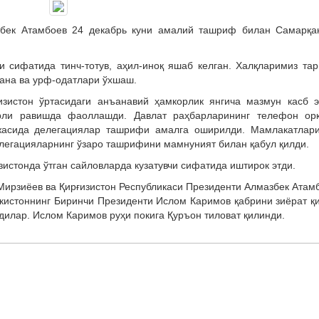
збек Атамбоев 24 декабрь куни амалий ташриф билан Самарқа
и сифатида тинч-тотув, аҳил-иноқ яшаб келган. Халқларимиз тар
ъана ва урф-одатлари ўхшаш.
изистон ўртасидаги анъанавий ҳамкорлик янгича мазмун касб э
арли равишда фаоллашди. Давлат раҳбарларининг телефон ор
ажасида делегациялар ташрифи амалга оширилди. Мамлакатлар
легацияларнинг ўзаро ташрифини мамнуният билан қабул қилди.
зистонда ўтган сайловларда кузатувчи сифатида иштирок этди.
Мирзиёев ва Қирғизистон Республикаси Президенти Алмазбек Атам
кистоннинг Биринчи Президенти Ислом Каримов қабрини зиёрат қ
рдилар. Ислом Каримов руҳи покига Қуръон тиловат қилинди.