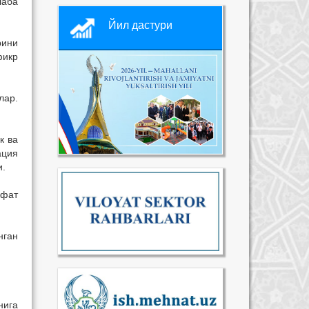
лаба
Йил дастури
рини
фикр
лар.
к ва
ация
и.
ифат
нган
нига