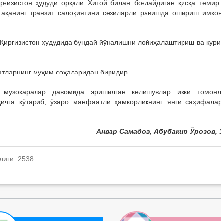
рғизистон ҳудуди орқали Хитой билан боғлайдиган қисқа темир
тақанинг транзит салоҳиятини сезиларли равишда ошириш имко
 Қирғизистон ҳудудида бундай йўналишни лойиҳалаштириш ва қур
атларнинг муҳим соҳаларидан биридир.
 музокаралар давомида эришилган келишувлар икки томон
ичга кўтариб, ўзаро манфаатли ҳамкорликнинг янги саҳифала
Анвар Самадов, Абубакир Ўрозов,
лиги: 2538