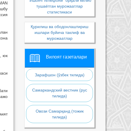
“Ишонч телефони” орқали келиб
"MAN
тушаётган мурожаатлар
ушбу
статистикаси
ссия
Қурилиш ва ободонлаштириш
илан
ишлари буйича таклиф ва
хона
мурожаатлар
, юк
Вилоят газеталари
каси
Зарафшон (ўзбек тилида)
Самаркандский вестник (рус
бати
тилида)
бажо
Овози Самарқанд (тожик
мият
тилида)