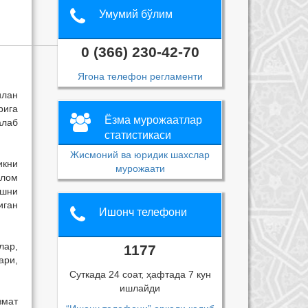
Умумий бўлим
0 (366) 230-42-70
Ягона телефон регламенти
илан
рига
Ёзма мурожаатлар
алаб
статистикаси
Жисмоний ва юридик шахслар
икни
мурожаати
слом
ишни
иган
Ишонч телефони
лар,
1177
ари,
Суткада 24 соат, ҳафтада 7 кун
ишлайди
змат