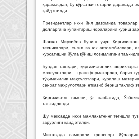
қарамасдан, бу кўрсаткич етарли даражада э
қайд этилди.
Президентлар икки йил давомида товарлар
долларгача кўпайтириш чораларини кўриш за
Шавкат Мирзиёев бунинг учун Қирғизистон
техникалари, енгил ва юк автомобиллари, а
кўрсатишни йўлга қўйиш лозимлигини таъкидл
Бундан ташқари, қирғизистонлик шерикларга
маҳсулотлари – трансформаторлар, барча тур
тўқимачилик маҳсулотлари, қурилиш материа
саноат маҳсулотлари етказиб бериш таклиф э
Қирғизистон томони, ўз навбатида, Ўзбеки
таъкидланди.
Шу мақсадда икки мамлакатнинг тегишли туз
зарурлиги қайд этилди.
Минтақада самарали транспорт йўлларин