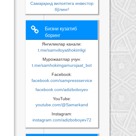
Самарқанд вилоятига инвестор
бўлинг!
Бизни кузатиб
боринг
Янгиликлар канали:
t.me/samviloyatihokimligi
Мурожаатлар учун:
t.me/samhokimgamurojaat_bot
Facebook:
facebook.com/sampressservice
facebook.com/adizboboyev
YouTube:
youtube.com/@Samarkand
Instagram:
instagram.com/adizboboyev72