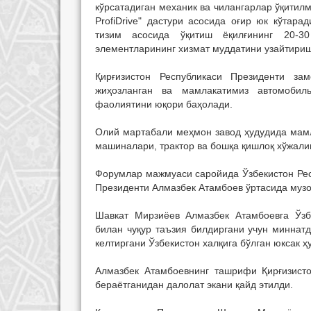
кўрсатадиган механик ва чилангарлар ўқити
ProfiDrive" дастури асосида оғир юк кўтар
тизим асосида ўқитиш ёқилғининг 20-3
элементларининг хизмат муддатини узайтири
Қирғизистон Республикаси Президенти за
жиҳозланган ва мамлакатимиз автомобил
фаолиятини юқори баҳолади.
Олий мартабали меҳмон завод ҳудудида мамл
машиналари, трактор ва бошқа қишлоқ хўжали
Форумлар мажмуаси саройида Ўзбекистон Рес
Президенти Алмазбек Атамбоев ўртасида музо
Шавкат Мирзиёев Алмазбек Атамбоевга Ўзб
билан чуқур таъзия билдиргани учун миннат
келтиргани Ўзбекистон халқига бўлган юксак 
Алмазбек Атамбоевнинг ташрифи Қирғизисто
бераётганидан далолат экани қайд этилди.