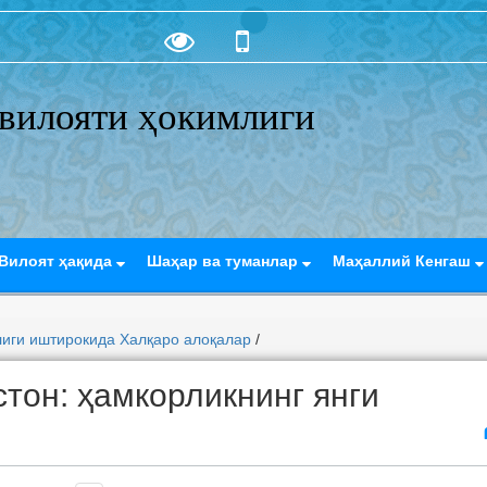
вилояти ҳокимлиги
Вилоят ҳақида
Шаҳар ва туманлар
Маҳаллий Кенгаш
лиги иштирокида Халқаро алоқалар
/
стон: ҳамкорликнинг янги