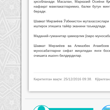
ҳисобланади. Масалан, Марказий Осиёни Қи
нафақат мамлакатларимиз, балки бутун мин
беради.
Шавкат Мирзиёев Ўзбекистон мутахассислари
иштирок этишига тайёр эканини таъкидлади.
Маданий-гуманитар ҳамкорлик ўзаро муносаб
Шавкат Мирзиёев ва Алмазбек Атамбоев
муносабатларни сифат жиҳатидан янги босқ
очишига ишонч билдирдилар.
Киритилган вақти: 25/12/2016 09:38. Кўрилган