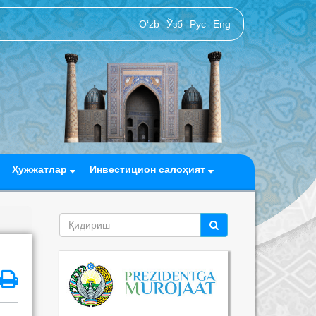
O‘zb
Ўзб
Рус
Eng
Ҳужжатлар
Инвестицион салоҳият