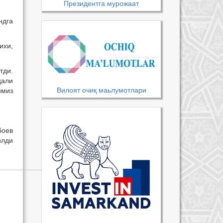
Президентга мурожаат
ндга
ихи,
тди.
қали
Вилоят очиқ маьлумотлари
имиз
боев
илди