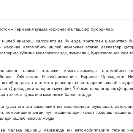
кистон – Германия қўшма корхонасига ташриф буюрдилар.
 ишлаб чиқариш салоҳияти ва бу ерда яратилган шароитлар б
н жаҳонда автомобиль ишлаб чиқарувчи етакчи давлатлар қато
лотларига кўпгина мамлакатларда, жумладан, Қирғизистонда ҳам т
насининг ташкил этилиши мамлакатимизда автомобилсозл
ерди. Ўзбекистон Республикасининг Биринчи Президенти И
 юк кўтарадиган автомототранспорт воситаларини ишлаб чиқар
лар тўғрисида»ги қарорига мувофиқ Ўзбекистонда оғир юк кўтарад
рга хизмат кўрсатиш комплекси барпо этилди.
иш қувватига эга замонавий юк машиналари, жумладан, автокран
и, комбинацияланган йўл машиналари, канал тозалаш машинал
налари ишлаб чиқарилмоқда.
 ва малака ошириш марказида юк автомобилларига техник хи