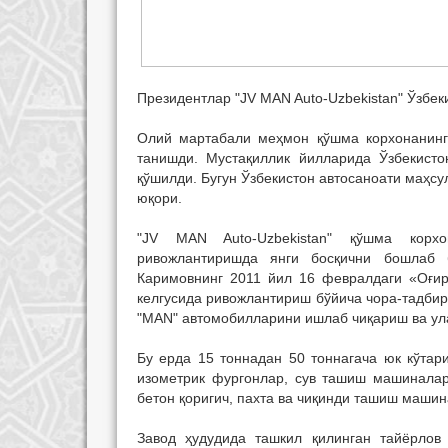
Президентлар "JV MAN Auto-Uzbekistan" Ўзбе
Олий мартабали меҳмон қўшма корхонанинг
танишди. Мустақиллик йилларида Ўзбекисто
қўшилди. Бугун Ўзбекистон автосаноати маҳсу
юқори.
"JV MAN Auto-Uzbekistan" қўшма корхо
ривожлантиришда янги босқични бошлаб б
Каримовнинг 2011 йил 16 февралдаги «Оғир
келгусида ривожлантириш бўйича чора-тадбир
"MAN" автомобилларини ишлаб чиқариш ва ула
Бу ерда 15 тоннадан 50 тоннагача юк кўтар
изометрик фургонлар, сув ташиш машиналар
бетон қоригич, пахта ва чиқинди ташиш маши
Завод ҳудудида ташкил қилинган тайёрлов