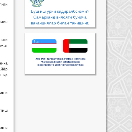
лиги
Бўш иш ўрни қидираябсизми?
Самарқанд вилояти бўйича
лион
ваканциялар билан танишинг.
лиги
змат
ника
айёр
ошқа
қиши
атиш
лиши