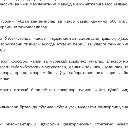
маслиги ва икки мамлакатнинг мавжуд имкониятларига мос келмас
 турини тубдан кенгайтириш ва ўзаро савдо ҳажмини 500 мил
рурлигини таъкидладилар.
га Ўзбекистонда ишлаб чиқарилаётган замонавий қишлоқ хўжа
втобусларни тизимли асосда етказиб бериш ва уларга техник хи
ади.
 азот, фосфор, калий ва мураккаб комплекс ўғитлар, электротех
даги кабель-ўтказгич маҳсулотлар, маиший техника, шунингдек, т
ллари, препаратлар, мебель, ўқув-лаборатория жиҳозлари ва б
тилди.
стонга етказиб берилаётган товарлар турини қайта кўриб чи
илмалари ўртасида тўғридан-тўғри узоқ муддатли ҳамкорлик ўрн
и ривожлантириш иқтисодий ҳамкорликнинг стратегик йўна