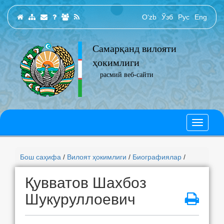
O‘zb
Ўзб
Рус
Eng
Самарқанд вилояти
ҳокимлиги
расмий веб-сайти
Бош саҳифа
/
Вилоят ҳокимлиги
/
Биографиялар
/
Қувватов Шахбоз
Шукуруллоевич