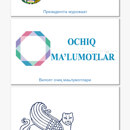
Президентга мурожаат
Вилоят очиқ маьлумотлари