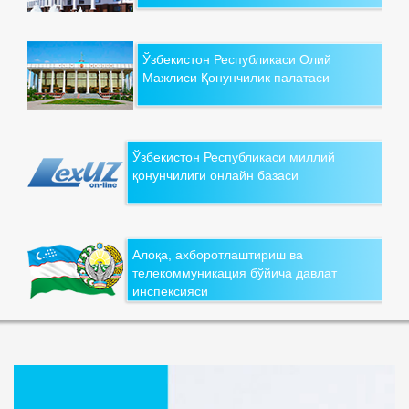
Ўзбекистон Республикаси Олий
Мажлиси Қонунчилик палатаси
Ўзбекистон Республикаси миллий
қонунчилиги онлайн базаси
Алоқа, ахборотлаштириш ва
телекоммуникация бўйича давлат
инспексияси