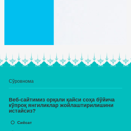
Сўровнома
Веб-сайтимиз орқали қайси соҳа бўйича
кўпроқ янгиликлар жойлаштирилишини
истайсиз?
Сиёсат