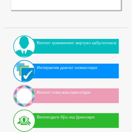
Вилоят ҳокимининг виртуал қабулхонаси
Интерактив давлат хизматлари
Вилоят очиқ маълумотлари
Вилоятдаги бўш иш ўринлари