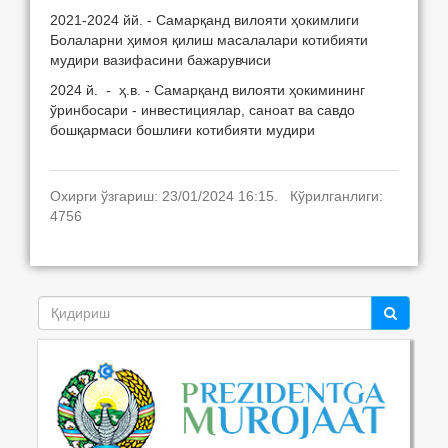
2021-2024 йй. - Самарқанд вилояти ҳокимлиги
Болаларни ҳимоя қилиш масалалари котибияти
мудири вазифасини бажарувчиси
2024 й. - ҳ.в. - Самарқанд вилояти ҳокимининг
ўринбосари - инвестициялар, саноат ва савдо
бошқармаси бошлиғи котибияти мудири
Охирги ўзгариш: 23/01/2024 16:15. Кўрилганлиги:
4756