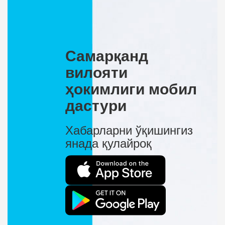
Самарқанд
вилояти
ҳокимлиги мобил
дастури
Хабарларни ўқишингиз
янада қулайроқ