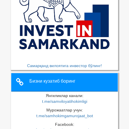
Самарқанд вилоятига инвестор бўлинг!
Бизни кузатиб боринг
Янгиликлар канали:
t.me/samviloyatihokimligi
Мурожаатлар учун:
t.me/samhokimgamurojaat_bot
Facebook: