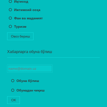
Иқтисод
Ижтимоий соҳа
Фан ва маданият
Туризм
Овоз бериш
Хабарларга обуна бўлиш
Обуна бўлиш
Обунадан чиқиш
OK