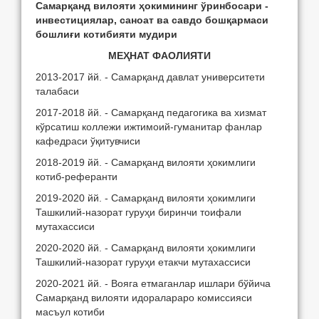
Самарқанд вилояти ҳокимининг ўринбосари -
инвестициялар, саноат ва савдо бошқармаси
бошлиғи котибияти мудири
МЕҲНАТ ФАОЛИЯТИ
2013-2017 йй. - Самарқанд давлат университети
талабаси
2017-2018 йй. - Самарқанд педагогика ва хизмат
кўрсатиш коллежи ижтимоий-гуманитар фанлар
кафедраси ўқитувчиси
2018-2019 йй. - Самарқанд вилояти ҳокимлиги
котиб-реферанти
2019-2020 йй. - Самарқанд вилояти ҳокимлиги
Ташкилий-назорат гуруҳи биринчи тоифали
мутахассиси
2020-2020 йй. - Самарқанд вилояти ҳокимлиги
Ташкилий-назорат гуруҳи етакчи мутахассиси
2020-2021 йй. - Вояга етмаганлар ишлари бўйича
Самарқанд вилояти идоралараро комиссияси
масъул котиби