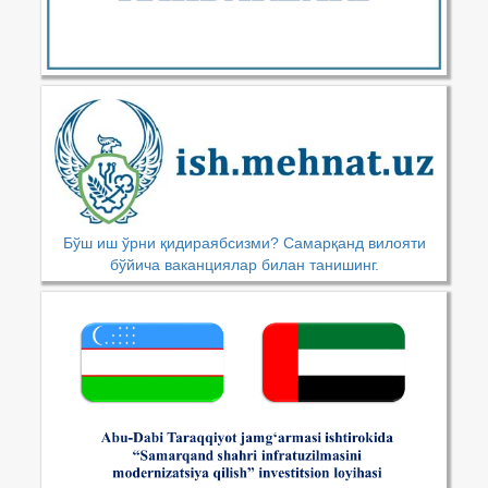
Бўш иш ўрни қидираябсизми? Самарқанд вилояти
бўйича ваканциялар билан танишинг.