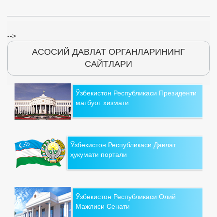
-->
АСОСИЙ ДАВЛАТ ОРГАНЛАРИНИНГ
САЙТЛАРИ
Ўзбекистон Республикаси Президенти
матбуот хизмати
Ўзбекистон Республикаси Давлат
ҳукумати портали
Ўзбекистон Республикаси Олий
Мажлиси Сенати