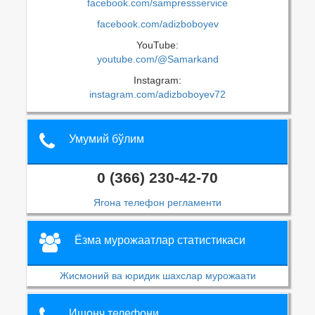
facebook.com/sampressservice
facebook.com/adizboboyev
YouTube:
youtube.com/@Samarkand
Instagram:
instagram.com/adizboboyev72
Умумий бўлим
0 (366) 230-42-70
Ягона телефон регламенти
Ёзма мурожаатлар статистикаси
Жисмоний ва юридик шахслар мурожаати
Ишонч телефони