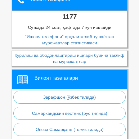
1177
Суткада 24 соат, ҳафтада 7 кун ишлайди
“Ишонч телефони” орқали келиб тушаётган
мурожаатлар статистикаси
Қурилиш ва ободонлаштириш ишлари буйича таклиф
ва мурожаатлар
Вилоят газеталари
Зарафшон (ўзбек тилида)
Самаркандский вестник (рус тилида)
Овози Самарқанд (тожик тилида)