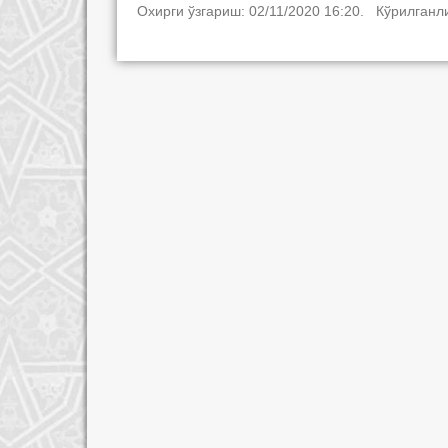
Охирги ўзгариш: 02/11/2020 16:20. Кўрилганл