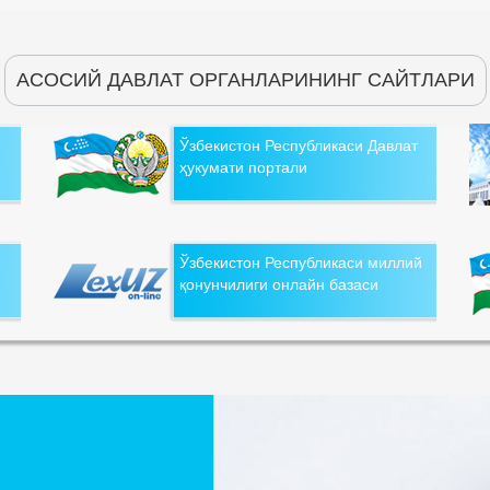
АСОСИЙ ДАВЛАТ ОРГАНЛАРИНИНГ САЙТЛАРИ
Ўзбекистон Республикаси Давлат
ҳукумати портали
Ўзбекистон Республикаси миллий
қонунчилиги онлайн базаси