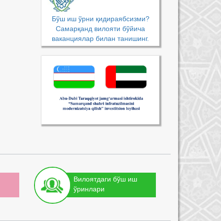
Бўш иш ўрни қидираябсизми?
Самарқанд вилояти бўйича
ваканциялар билан танишинг.
Вилоятдаги бўш иш
ўринлари