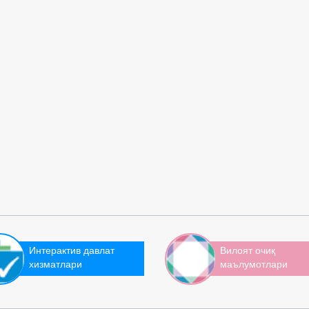
Интерактив давлат
Вилоят очиқ
хизматлари
маълумотлари