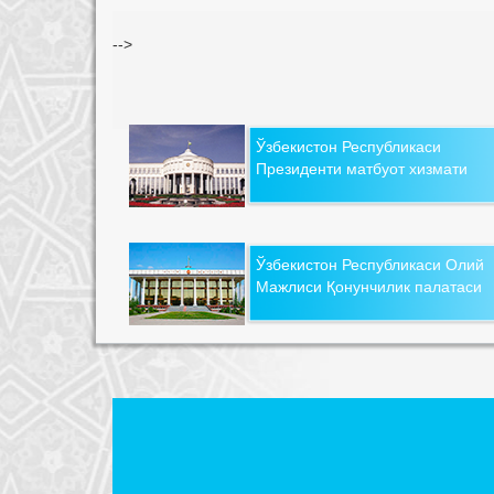
-->
Ўзбекистон Республикаси
Президенти матбуот хизмати
Ўзбекистон Республикаси Олий
Мажлиси Қонунчилик палатаси