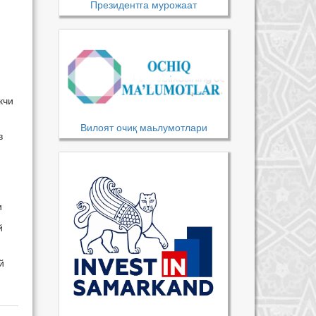
Президентга мурожаат
кчи
Вилоят очиқ маьлумотлари
в
и
й
й