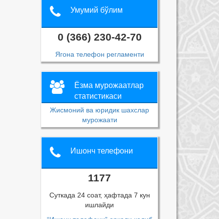
Умумий бўлим
0 (366) 230-42-70
Ягона телефон регламенти
Ёзма мурожаатлар
статистикаси
Жисмоний ва юридик шахслар
мурожаати
Ишонч телефони
1177
Суткада 24 соат, ҳафтада 7 кун
ишлайди