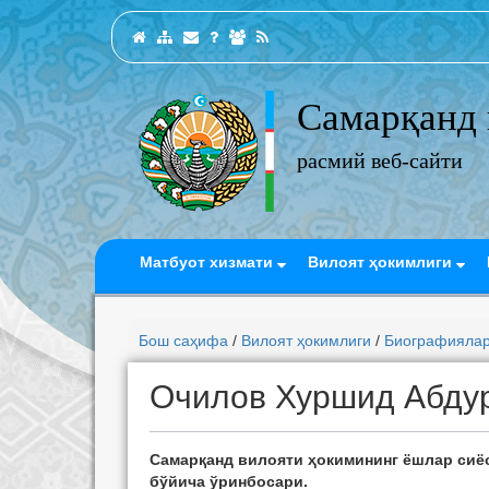
Самарқанд 
расмий веб-сайти
Матбуот хизмати
Вилоят ҳокимлиги
Бош саҳифа
/
Вилоят ҳокимлиги
/
Биографияла
Очилов Хуршид Абду
Самарқанд вилояти ҳокимининг ёшлар си
бўйича ўринбосари.