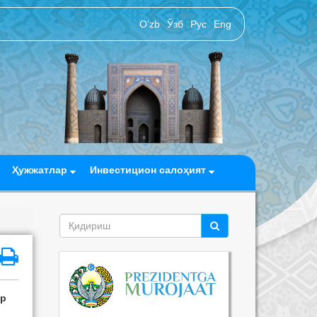
O‘zb
Ўзб
Рус
Eng
Ҳужжатлар
Инвестицион салоҳият
ар