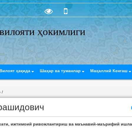
вилояти ҳокимлиги
Вилоят ҳақида
Шаҳар ва туманлар
Маҳаллий Кенгаш
р
/
рашидович
ёсати, ижтимоий ривожлантириш ва маънавий-маърифий ишл