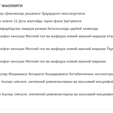
ИЯТИ
мер хўжаликлар уюшмаси Ҳуқуқшунос-маслаҳатчиси
 номли 11-ўрта мактабда тарих фани ўқитувчиси
сафарбарлик чақирув резерв батальонида ҳарбий хизматда
ърифат кенгаши Миллий ғоя ва мафкура илмий-амалий маркази ета
ърифат кенгаши Миллий ғоя ва мафкура илмий-амалий маркази Ўқу
ърифат кенгаши Миллий ғоя ва мафкура илмий-амалий маркази
зирлар Маҳкамаси Аппарати бошқарувчиси Котибиятининг инспектор
нг ёшлар сиёсати, ижтимоий ривожлантириш ва маънавий-маърифи
инг ёшлар сиёсати, ижтимоий ривожлантириш ва маънавий-маърифи