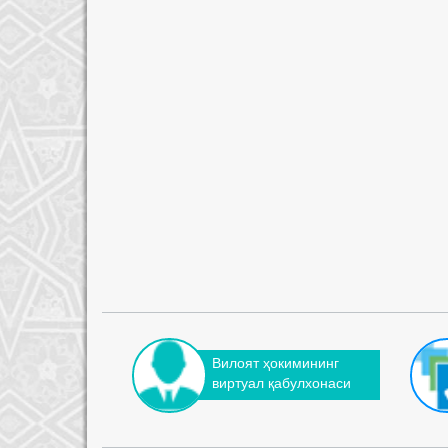
Вилоят ҳокимининг
виртуал қабулхонаси