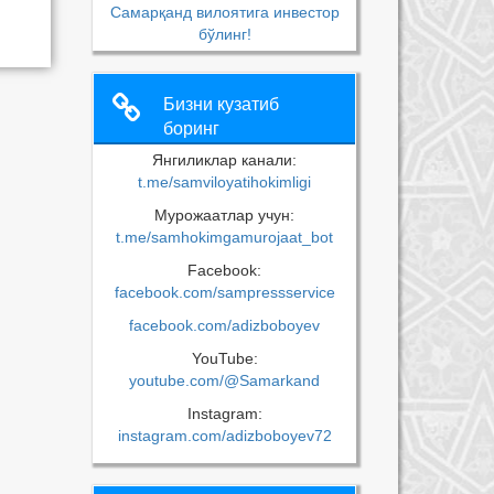
Самарқанд вилоятига инвестор
бўлинг!
Бизни кузатиб
боринг
Янгиликлар канали:
t.me/samviloyatihokimligi
Мурожаатлар учун:
t.me/samhokimgamurojaat_bot
Facebook:
facebook.com/sampressservice
facebook.com/adizboboyev
YouTube:
youtube.com/@Samarkand
Instagram:
instagram.com/adizboboyev72