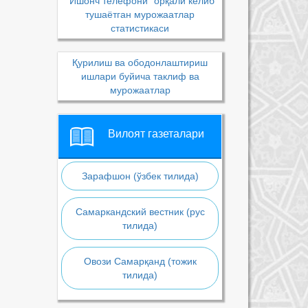
“Ишонч телефони” орқали келиб
тушаётган мурожаатлар
статистикаси
Қурилиш ва ободонлаштириш
ишлари буйича таклиф ва
мурожаатлар
Вилоят газеталари
Зарафшон (ўзбек тилида)
Самаркандский вестник (рус
тилида)
Овози Самарқанд (тожик
тилида)