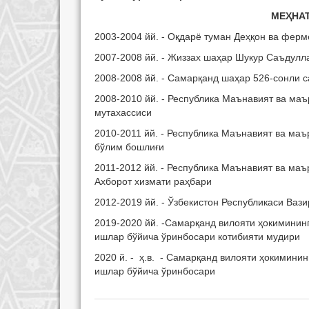
МЕҲНАТ ФАОЛ
2003-2004 йй. - Оқдарё туман Деҳқон ва фер
2007-2008 йй. - Жиззах шаҳар Шукур Саъдулла
2008-2008 йй. - Самарқанд шаҳар 526-сонли 
2008-2010 йй. - Республика Маънавият ва ма
мутахассиси
2010-2011 йй. - Республика Маънавият ва ма
бўлим бошлиғи
2011-2012 йй. - Республика Маънавият ва ма
Ахборот хизмати раҳбари
2012-2019 йй. - Ўзбекистон Республикаси Ва
2019-2020 йй. -Самарқанд вилояти ҳокимини
ишлар бўйича ўринбосари котибияти мудири
2020 й. - ҳ.в. - Самарқанд вилояти ҳокимин
ишлар бўйича ўринбосари