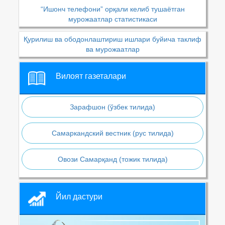
“Ишонч телефони” орқали келиб тушаётган
мурожаатлар статистикаси
Қурилиш ва ободонлаштириш ишлари буйича таклиф
ва мурожаатлар
Вилоят газеталари
Зарафшон (ўзбек тилида)
Самаркандский вестник (рус тилида)
Овози Самарқанд (тожик тилида)
Йил дастури