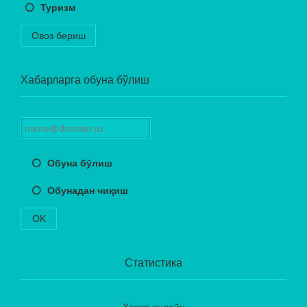
Туризм
Овоз бериш
Хабарларга обуна бўлиш
Обуна бўлиш
Обунадан чиқиш
OK
Статистика
Ҳозир онлайн