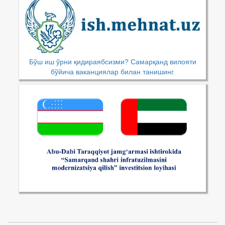
Бўш иш ўрни қидираябсизми? Самарқанд вилояти
бўйича ваканциялар билан танишинг.