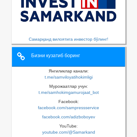
Самарқанд вилоятига инвестор бўлинг!
Бизни кузатиб боринг
Янгиликлар канали:
t.me/samviloyatihokimligi
Мурожаатлар учун:
t.me/samhokimgamurojaat_bot
Facebook:
facebook.com/sampressservice
facebook.com/adizboboyev
YouTube:
youtube.com/@Samarkand