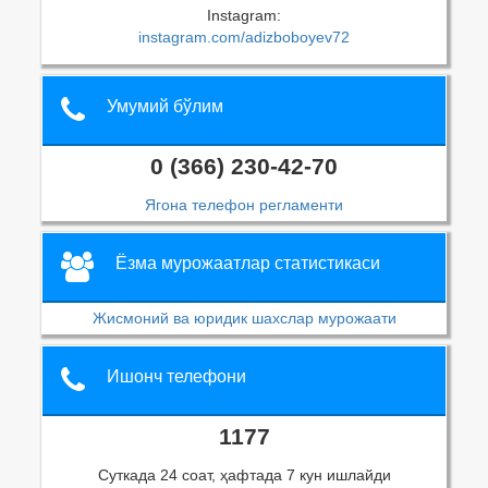
Instagram:
instagram.com/adizboboyev72
Умумий бўлим
0 (366) 230-42-70
Ягона телефон регламенти
Ёзма мурожаатлар статистикаси
Жисмоний ва юридик шахслар мурожаати
Ишонч телефони
1177
Суткада 24 соат, ҳафтада 7 кун ишлайди