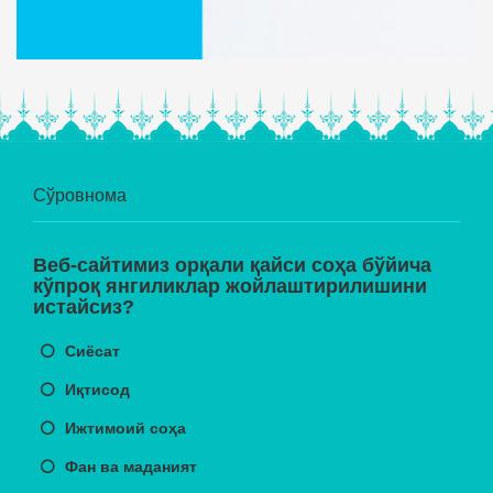
Сўровнома
Веб-сайтимиз орқали қайси соҳа бўйича
кўпроқ янгиликлар жойлаштирилишини
истайсиз?
Сиёсат
Иқтисод
Ижтимоий соҳа
Фан ва маданият