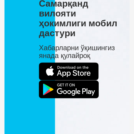
Самарқанд
вилояти
ҳокимлиги мобил
дастури
Хабарларни ўқишингиз
янада қулайроқ