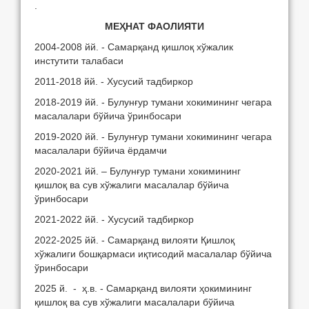
.
МЕҲНАТ ФАОЛИЯТИ
2004-2008 йй. - Самарқанд қишлоқ хўжалик
инстутити талабаси
2011-2018 йй. - Хусусий тадбиркор
2018-2019 йй. - Булунғур тумани хокимининг чегара
масалалари бўйича ўринбосари
2019-2020 йй. - Булунғур тумани хокимининг чегара
масалалари бўйича ёрдамчи
2020-2021 йй. – Булунғур тумани хокимининг
қишлоқ ва сув хўжалиги масалалар бўйича
ўринбосари
2021-2022 йй. - Хусусий тадбиркор
2022-2025 йй. - Самарқанд вилояти Қишлоқ
хўжалиги бошқармаси иқтисодий масалалар бўйича
ўринбосари
2025 й. - ҳ.в. - Самарқанд вилояти ҳокимининг
қишлоқ ва сув хўжалиги масалалари бўйича