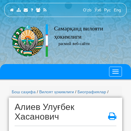
O‘zb
Ўзб
Рус
Eng
Самарқанд вилояти
ҳокимлиги
расмий веб-сайти
Бош саҳифа
/
Вилоят ҳокимлиги
/
Биографиялар
/
Алиев Улуғбек
Хасанович