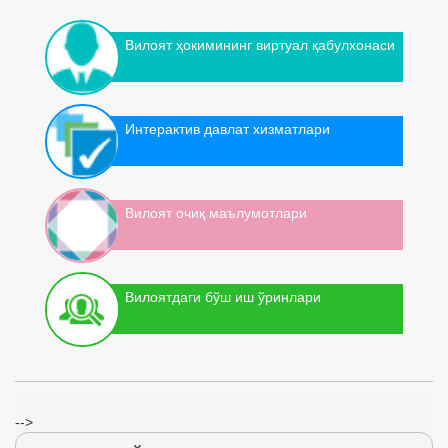
Вилоят ҳокимининг виртуал қабулхонаси
Интерактив давлат хизматлари
Вилоят очиқ маълумотлари
Вилоятдаги бўш иш ўринлари
-->