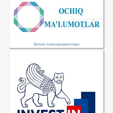
Вилоят очиқ маьлумотлари