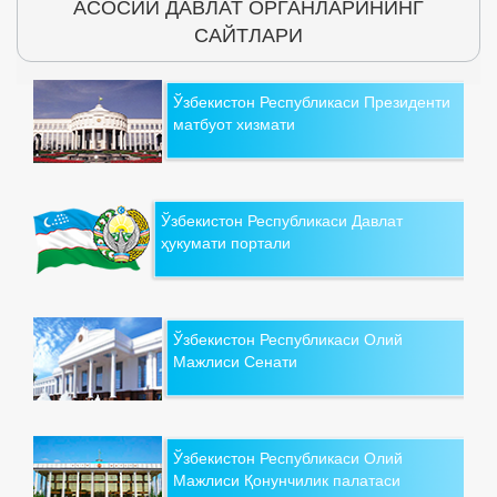
АСОСИЙ ДАВЛАТ ОРГАНЛАРИНИНГ
САЙТЛАРИ
Ўзбекистон Республикаси Президенти
матбуот хизмати
Ўзбекистон Республикаси Давлат
ҳукумати портали
Ўзбекистон Республикаси Олий
Мажлиси Сенати
Ўзбекистон Республикаси Олий
Мажлиси Қонунчилик палатаси