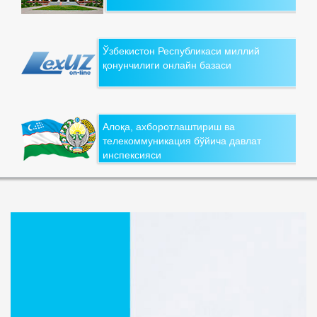
Ўзбекистон Республикаси миллий
қонунчилиги онлайн базаси
Алоқа, ахборотлаштириш ва
телекоммуникация бўйича давлат
инспексияси