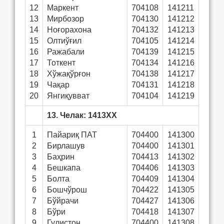
12
Маркент
704108
141211
13
Мирбозор
704130
141212
14
Ноғорахона
704132
141213
15
Олтиўғил
704105
141214
16
Ражабали
704139
141215
17
Тоткент
704134
141216
18
Хўжақўрғон
704138
141217
19
Чақар
704131
141218
20
Янгиқувват
704104
141219
13. Челак: 1413ХХ
1
Пайариқ ПАТ
704400
141300
2
Бирлашув
704400
141301
3
Баҳрин
704413
141302
4
Бешкапа
704406
141303
5
Болта
704409
141304
6
Бошчўрош
704422
141305
7
Бўйрачи
704427
141306
8
Бўри
704418
141307
9
Гулистон
704400
141308