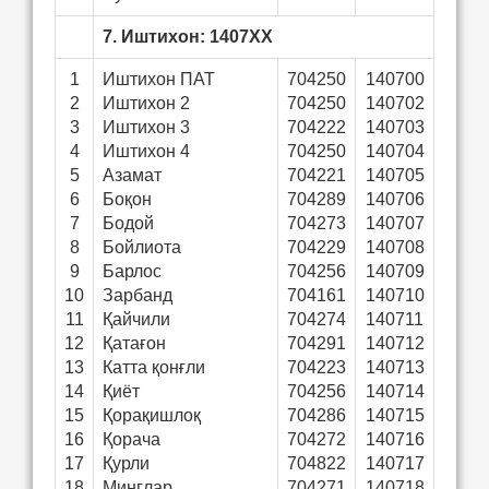
7. Иштихон: 1407ХХ
1
Иштихон ПАТ
704250
140700
2
Иштихон 2
704250
140702
3
Иштихон 3
704222
140703
4
Иштихон 4
704250
140704
5
Азамат
704221
140705
6
Боқон
704289
140706
7
Бодой
704273
140707
8
Бойлиота
704229
140708
9
Барлос
704256
140709
10
Зарбанд
704161
140710
11
Қайчили
704274
140711
12
Қатағон
704291
140712
13
Катта қонғли
704223
140713
14
Қиёт
704256
140714
15
Қорақишлоқ
704286
140715
16
Қорача
704272
140716
17
Қурли
704822
140717
18
Минглар
704271
140718