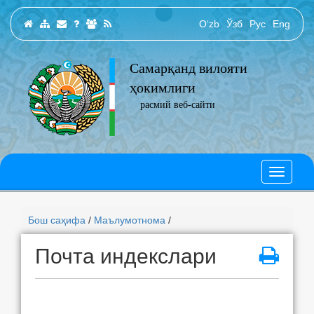
O‘zb
Ўзб
Рус
Eng
Самарқанд вилояти
ҳокимлиги
расмий веб-сайти
Бош саҳифа
/
Маълумотнома
/
Почта индекслари