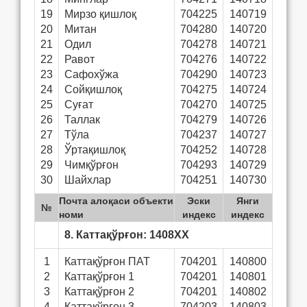
19
Мирзо қишлоқ
704225
140719
20
Митан
704280
140720
21
Одил
704278
140721
22
Равот
704276
140722
23
Сафохўжа
704290
140723
24
Сойқишлоқ
704275
140724
25
Суғат
704270
140725
26
Таллак
704279
140726
27
Тўла
704237
140727
28
Ўртақишлоқ
704252
140728
29
Чимқўрғон
704293
140729
30
Шайхлар
704251
140730
Почта алоқаси объекти
Эски
Янги
№
номи
индекс
индекс
8. Каттақўрғон: 1408ХХ
1
Каттақўрғон ПАТ
704201
140800
2
Каттақўрғон 1
704201
140801
3
Каттақўрғон 2
704201
140802
4
Каттақўрғон 3
704203
140803