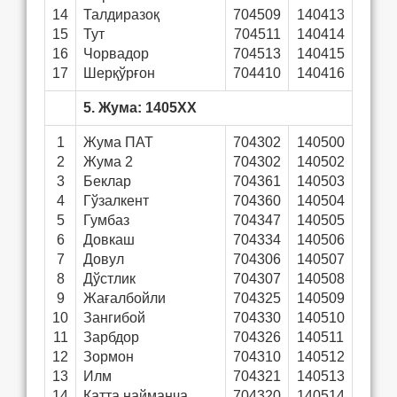
14
Талдиразоқ
704509
140413
15
Тут
704511
140414
16
Чорвадор
704513
140415
17
Шерқўрғон
704410
140416
5. Жума: 1405ХХ
1
Жума ПАТ
704302
140500
2
Жума 2
704302
140502
3
Беклар
704361
140503
4
Гўзалкент
704360
140504
5
Гумбаз
704347
140505
6
Довкаш
704334
140506
7
Довул
704306
140507
8
Дўстлик
704307
140508
9
Жағалбойли
704325
140509
10
Зангибой
704330
140510
11
Зарбдор
704326
140511
12
Зормон
704310
140512
13
Илм
704321
140513
14
Катта найманча
704320
140514