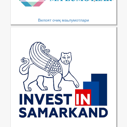
Вилоят очиқ маьлумотлари