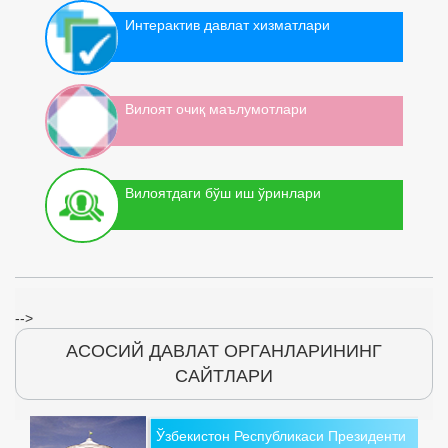
Интерактив давлат хизматлари
Вилоят очиқ маълумотлари
Вилоятдаги бўш иш ўринлари
-->
АСОСИЙ ДАВЛАТ ОРГАНЛАРИНИНГ
САЙТЛАРИ
Ўзбекистон Республикаси Президенти