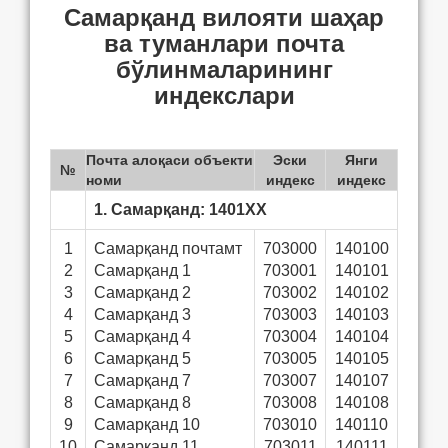
Самарқанд вилояти шаҳар
ва туманлари почта
бўлинмаларининг
индекслари
Почта алоқаси объекти
Эски
Янги
№
номи
индекс
индекс
1. Самарқанд: 1401ХХ
1
Самарқанд почтамт
703000
140100
2
Самарқанд 1
703001
140101
3
Самарқанд 2
703002
140102
4
Самарқанд 3
703003
140103
5
Самарқанд 4
703004
140104
6
Самарқанд 5
703005
140105
7
Самарқанд 7
703007
140107
8
Самарқанд 8
703008
140108
9
Самарқанд 10
703010
140110
10
Самарқанд 11
703011
140111