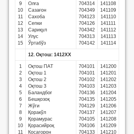
9
Олға
704314
141108
10
Сазағон
704349
141109
11
Сахоба
704123
141110
12
Сепки
704126
141111
13
Сариқул
704342
141112
14
Улус
704313
141113
15
Ўртабўз
704142
141114
12. Оқтош: 1412ХХ
1
Оқтош ПАТ
704101
141200
2
Оқтош 1
704101
141201
3
Оқтош 2
704102
141202
4
Оқтош 3
704103
141203
5
Баландбоғ
704136
141204
6
Бешқозоқ
704135
141205
7
Жўги
704129
141206
8
Қоракўл
704137
141207
9
Қорамурас
704105
141208
10
Қорасийроқ
704106
141209
11
Косагорон
704133
141210