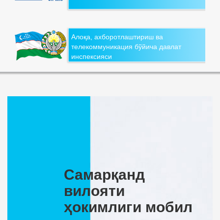
Алоқа, ахборотлаштириш ва
телекоммуникация бўйича давлат
инспексияси
Самарқанд
вилояти
ҳокимлиги мобил