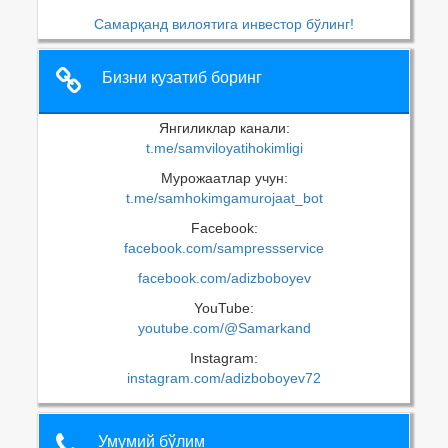
Самарқанд вилоятига инвестор бўлинг!
Бизни кузатиб боринг
Янгиликлар канали:
t.me/samviloyatihokimligi
Мурожаатлар учун:
t.me/samhokimgamurojaat_bot
Facebook:
facebook.com/sampressservice
facebook.com/adizboboyev
YouTube:
youtube.com/@Samarkand
Instagram:
instagram.com/adizboboyev72
Умумий бўлим