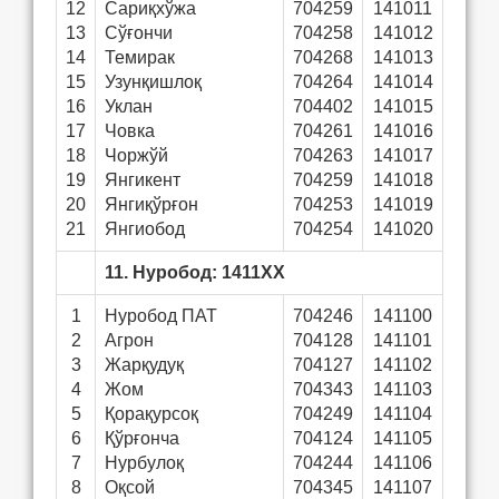
12
Сариқхўжа
704259
141011
13
Сўғончи
704258
141012
14
Темирак
704268
141013
15
Узунқишлоқ
704264
141014
16
Уклан
704402
141015
17
Човка
704261
141016
18
Чоржўй
704263
141017
19
Янгикент
704259
141018
20
Янгиқўрғон
704253
141019
21
Янгиобод
704254
141020
11. Нуробод: 1411ХХ
1
Нуробод ПАТ
704246
141100
2
Агрон
704128
141101
3
Жарқудуқ
704127
141102
4
Жом
704343
141103
5
Қорақурсоқ
704249
141104
6
Қўрғонча
704124
141105
7
Нурбулоқ
704244
141106
8
Оқсой
704345
141107