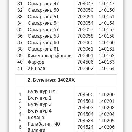
31
Самарқанд 47
704047
140147
32
Самарқанд 50
703050
140150
33
Самарқанд 51
703051
140151
34
Самарқанд 54
703054
140154
35
Самарқанд 57
703057
140157
36
Самарқанд 58
703058
140158
37
Самарқанд 60
703060
140160
38
Самарқанд 61
703061
140161
39
Кимёгарлар қўрғони
703901
140162
40
Фарҳод
704506
140163
41
Хишрав
703902
140164
2. Булунғур: 1402ХХ
Булунғур ПАТ
1
704500
140200
Булунғур 1
2
704501
140201
Булунғур 3
3
704503
140203
Булунғур 4
4
704504
140204
Бедана
5
704534
140205
Ғалабанинг 40
6
704524
140206
йиллиги