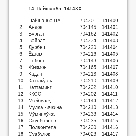
14. Пайшанба: 1414ХХ
1
Пайшанба ПАТ
704201
141400
2
Андоқ
704145
141401
3
Бурган
704162
141402
4
Вайрат
704234
141403
5
Дурбеш
704220
141404
6
Ёдгор
704216
141405
7
Ёнбош
704143
141406
8
Жизмон
704165
141407
9
Кадан
704213
141408
10
Каттакўрпа
704210
141409
11
Каттаминг
704232
141410
12
ККСО
704202
141411
13
Мойбулоқ
704144
141412
14
Мулла кичкина
704210
141413
15
Мўминхўжа
704233
141414
16
Охунбобоев
704235
141415
17
Полвонтепа
704230
141416
18
Сувбулоқ
704028
141417