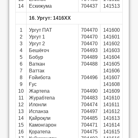
14
Ескижума
704437
141513
16. Ургут: 1416ХХ
1
Ургут ПАТ
704470
141600
2
Ургут 1
704470
141601
3
Ургут 2
704470
141602
4
Бешёғоч
704493
141603
5
Бобур
704489
141604
6
Ваткан
704488
141605
7
Ваттак
141606
8
Ғойибота
704496
141607
9
Ғус
141608
10
Жартепа
704490
141609
11
Журабтепа
704483
141610
12
Илонли
704474
141611
13
Испанза
704497
141612
14
Қайроқли
704485
141613
15
Камонгарон
704471
141614
16
Қоратепа
704475
141615