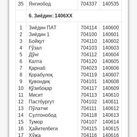
35
Янгиобод
704337
140535
6. Зиёдин: 1406ХХ
1
Зиёдин ПАТ
704114
140600
2
Зиёдин 1
704100
140601
3
Бойқут
704110
140602
4
Гўзал
704103
140603
5
Дўнг
704112
140604
6
Калта
704120
140605
7
Қарнаб
704023
140606
8
Қорабулоқ
704119
140607
9
Қувондиқ
704101
140608
10
Қўзибоқар
704117
140609
11
Мисит
704113
140610
12
Пастбургут
704102
140611
13
Пўлатчи
704111
140612
14
Султонобод
704118
140613
15
Тумор
704107
140614
16
Ҳайителбеги
704115
140615
17
Хўжа
704116
140616