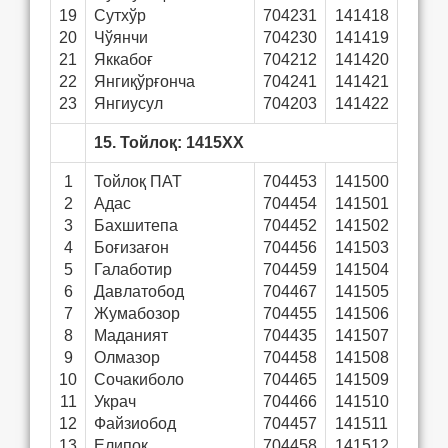
19
Сутхўр
704231
141418
20
Чўянчи
704230
141419
21
Яккабоғ
704212
141420
22
Янгиқўрғонча
704241
141421
23
Янгиусул
704203
141422
15. Тойлоқ: 1415ХХ
1
Тойлоқ ПАТ
704453
141500
2
Адас
704454
141501
3
Бахшитепа
704452
141502
4
Боғизағон
704456
141503
5
Галаботир
704459
141504
6
Давлатобод
704467
141505
7
Жумабозор
704455
141506
8
Маданият
704435
141507
9
Олмазор
704458
141508
10
Сочакиболо
704465
141509
11
Украч
704466
141510
12
Файзиобод
704457
141511
13
Елипок
704458
141512