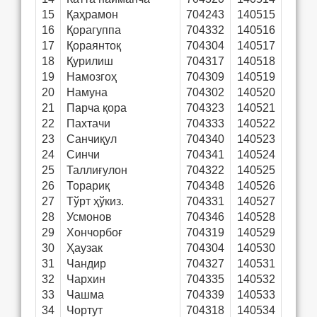
15
Қаҳрамон
704243
140515
16
Қорагуппа
704332
140516
17
Қораянтоқ
704304
140517
18
Қурилиш
704317
140518
19
Намозгоҳ
704309
140519
20
Намуна
704302
140520
21
Парча қора
704323
140521
22
Пахтачи
704333
140522
23
Санчиқул
704340
140523
24
Синчи
704341
140524
25
Таллиғулон
704322
140525
26
Торариқ
704348
140526
27
Тўрт ҳўкиз.
704331
140527
28
Усмонов
704346
140528
29
Хончорбоғ
704319
140529
30
Ҳаузак
704304
140530
31
Чандир
704327
140531
32
Чархин
704335
140532
33
Чашма
704339
140533
34
Чортут
704318
140534