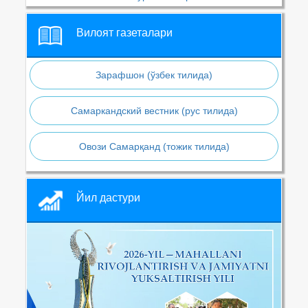
Вилоят газеталари
Зарафшон (ўзбек тилида)
Самаркандский вестник (рус тилида)
Овози Самарқанд (тожик тилида)
Йил дастури