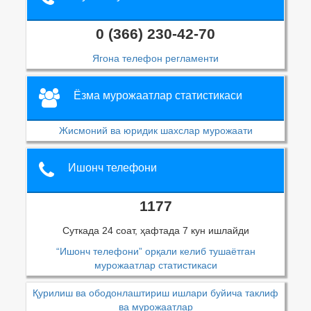
0 (366) 230-42-70
Ягона телефон регламенти
Ёзма мурожаатлар статистикаси
Жисмоний ва юридик шахслар мурожаати
Ишонч телефони
1177
Суткада 24 соат, ҳафтада 7 кун ишлайди
“Ишонч телефони” орқали келиб тушаётган
мурожаатлар статистикаси
Қурилиш ва ободонлаштириш ишлари буйича таклиф
ва мурожаатлар