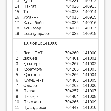
13
Қўрғон
704281
140912
14
Пангат
704026
140913
15
Тоз
704023
140914
16
Урганжи
704013
140915
17
Ҳасанбобо
704085
140916
18
Хонназар
704020
140917
19
Ески қўшработ
704022
140918
10. Лоиш: 1410ХХ
1
Лоиш ПАТ
704260
141000
2
Даҳбед
704401
141001
3
Қоратери
704267
141002
4
Қоратухум
704265
141003
5
Кўксоқол
704266
141004
6
Кумушкент
704403
141005
7
Оқдарё
704262
141006
8
Пилол
704257
141007
9
Пичоқчи
704404
141008
10
Примкент
704266
141009
11
Пўлатдархон
704447
141010