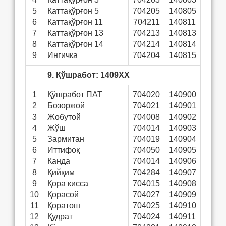
5
Каттақўрғон 5
704205
140805
6
Каттақўрғон 11
704211
140811
7
Каттақўрғон 13
704213
140813
8
Каттақўрғон 14
704214
140814
9
Ингичка
704204
140815
9. Қўшработ: 1409ХХ
1
Қўшработ ПАТ
704020
140900
2
Бозоржой
704021
140901
3
Жобутой
704008
140902
4
Жўш
704014
140903
5
Зармитан
704019
140904
6
Иттифоқ
704050
140905
7
Канда
704014
140906
8
Қийқим
704284
140907
9
Қора кисса
704015
140908
10
Қорасой
704027
140909
11
Қоратош
704025
140910
12
Қудрат
704024
140911