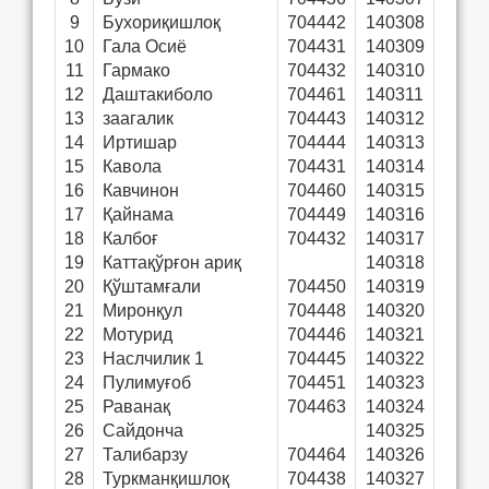
9
Бухориқишлоқ
704442
140308
10
Гала Осиё
704431
140309
11
Гармако
704432
140310
12
Даштакиболо
704461
140311
13
заагалик
704443
140312
14
Иртишар
704444
140313
15
Кавола
704431
140314
16
Кавчинон
704460
140315
17
Қайнама
704449
140316
18
Калбоғ
704432
140317
19
Каттақўрғон ариқ
140318
20
Қўштамғали
704450
140319
21
Миронқул
704448
140320
22
Мотурид
704446
140321
23
Наслчилик 1
704445
140322
24
Пулимуғоб
704451
140323
25
Раванақ
704463
140324
26
Сайдонча
140325
27
Талибарзу
704464
140326
28
Туркманқишлоқ
704438
140327