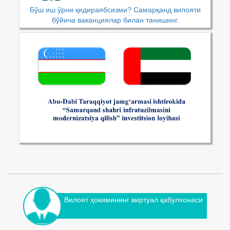
Бўш иш ўрни қидираябсизми? Самарқанд вилояти
бўйича ваканциялар билан танишинг.
Вилоят ҳокимининг виртуал қабулхонаси