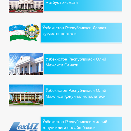
матбуот хизмати
Ўзбекистон Республикаси Давлат
ҳукумати портали
Ўзбекистон Республикаси Олий
Мажлиси Сенати
Ўзбекистон Республикаси Олий
Мажлиси Қонунчилик палатаси
Ўзбекистон Республикаси миллий
қонунчилиги онлайн базаси