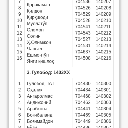
7
704536
140207
Қоракамар
8
704526
140208
Қилдон
9
704529
140209
Қирқшоди
10
704528
140210
Муллатўп
11
704541
140211
Оломон
12
704543
140212
Солин
13
704527
140213
Ҳ.Олимжон
14
704531
140214
Чангал
15
704637
140215
Ешмонтўп
16
704508
140216
Янги қишлоқ
3. Гулобод: 1403ХХ
1
Гулобод ПАТ
704430
140300
2
Оҳалик
704434
140301
3
Ангаролмас
704468
140302
4
Андижоний
704462
140303
5
Арабхона
704441
140304
6
Боғибаланд
704469
140305
7
Боғимайдон
704449
140306
8
Бўзи
704436
140307