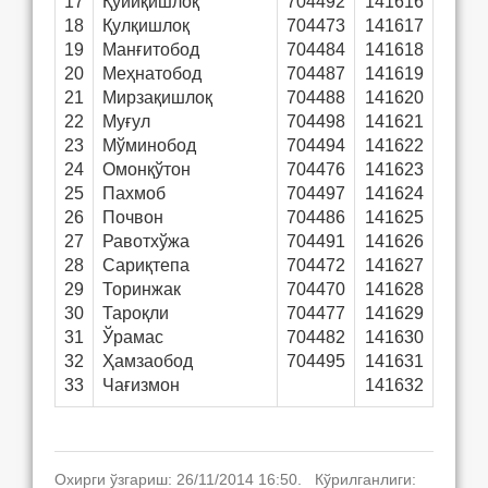
17
Қуйиқишлоқ
704492
141616
18
Қулқишлоқ
704473
141617
19
Манғитобод
704484
141618
20
Меҳнатобод
704487
141619
21
Мирзақишлоқ
704488
141620
22
Муғул
704498
141621
23
Мўминобод
704494
141622
24
Омонқўтон
704476
141623
25
Пахмоб
704497
141624
26
Почвон
704486
141625
27
Равотхўжа
704491
141626
28
Сариқтепа
704472
141627
29
Торинжак
704470
141628
30
Тароқли
704477
141629
31
Ўрамас
704482
141630
32
Ҳамзаобод
704495
141631
33
Чағизмон
141632
Охирги ўзгариш: 26/11/2014 16:50. Кўрилганлиги: