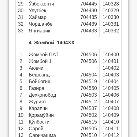
29
Ўзбеккенти
704445
140328
30
Улуғбек
704430
140329
31
Хаймар
704435
140330
32
Чоршанбе
704439
140331
33
Янгиариқ
704433
140332
4. Жомбой: 1404ХХ
1
Жомбой ПАТ
704506
140400
2
Жомбой 1
704506
140401
3
Аювчи
140402
4
Бешсанд
704504
140403
5
Бойбоғиш
704519
140404
6
Газира
704550
140405
7
Деҳқонобод
704503
140406
8
Журият
704512
140407
9
Карапчи
704537
140408
10
Қорамўйин
704502
140409
11
Қўлбости
704515
140410
12
Сарой
704505
140411
13
Саричашма
704510
140412