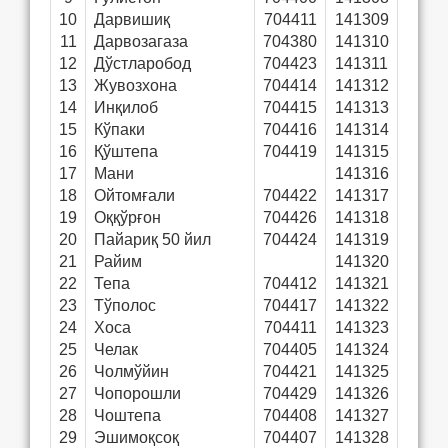
10
Дарвишиқ
704411
141309
11
Дарвозагаза
704380
141310
12
Дўстларобод
704423
141311
13
Жувозхона
704414
141312
14
Инқилоб
704415
141313
15
Кўпаки
704416
141314
16
Қўштепа
704419
141315
17
Мани
141316
18
Ойтомғали
704422
141317
19
Оққўрғон
704426
141318
20
Пайариқ 50 йил
704424
141319
21
Райим
141320
22
Тепа
704412
141321
23
Тўполос
704417
141322
24
Хоса
704411
141323
25
Челак
704405
141324
26
Чолмўйин
704421
141325
27
Чопорошли
704429
141326
28
Чоштепа
704408
141327
29
Эшимоқсоқ
704407
141328