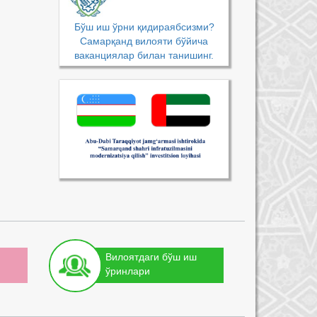
Бўш иш ўрни қидираябсизми?
Самарқанд вилояти бўйича
ваканциялар билан танишинг.
Вилоятдаги бўш иш
ўринлари