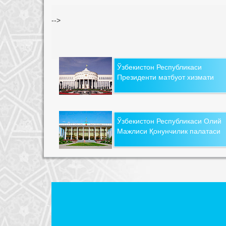
-->
Ўзбекистон Республикаси
Президенти матбуот хизмати
Ўзбекистон Республикаси Олий
Мажлиси Қонунчилик палатаси