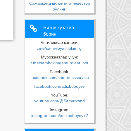
Самарқанд вилоятига инвестор
бўлинг!
Бизни кузатиб
боринг
Янгиликлар канали:
t.me/samviloyatihokimligi
Мурожаатлар учун:
t.me/samhokimgamurojaat_bot
Facebook:
facebook.com/sampressservice
facebook.com/adizboboyev
YouTube:
youtube.com/@Samarkand
Instagram:
instagram.com/adizboboyev72