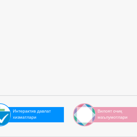
Интерактив давлат
Вилоят очиқ
хизматлари
маълумотлари