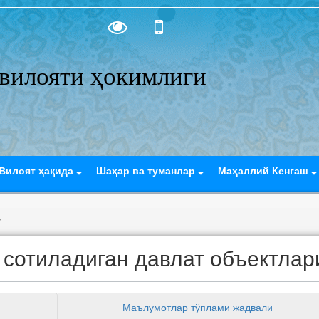
вилояти ҳокимлиги
Вилоят ҳақида
Шаҳар ва туманлар
Маҳаллий Кенгаш
/
сотиладиган давлат объектлар
Маълумотлар тўплами жадвали