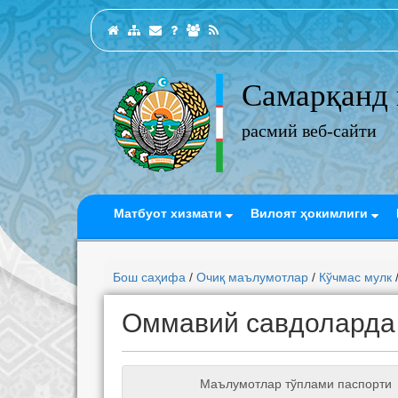
Самарқанд 
расмий веб-сайти
Матбуот хизмати
Вилоят ҳокимлиги
Бош саҳифа
/
Очиқ маълумотлар
/
Кўчмас мулк
Оммавий савдоларда 
Маълумотлар тўплами паспорти