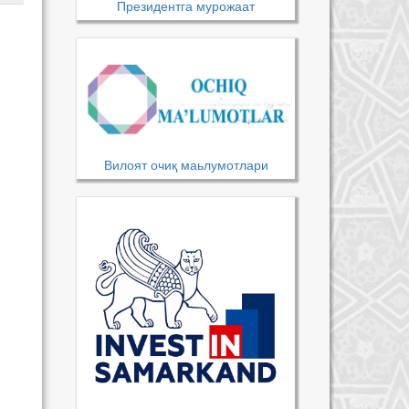
Президентга мурожаат
Вилоят очиқ маьлумотлари