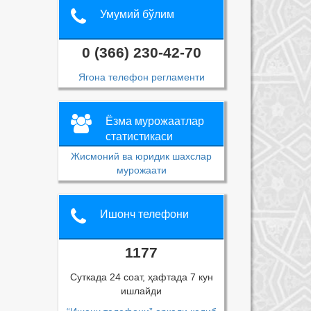
Умумий бўлим
0 (366) 230-42-70
Ягона телефон регламенти
Ёзма мурожаатлар
статистикаси
Жисмоний ва юридик шахслар
мурожаати
Ишонч телефони
1177
Суткада 24 соат, ҳафтада 7 кун
ишлайди