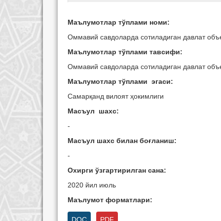
Маълумотлар тўплами номи:
Оммавий савдоларда сотиладиган давлат объ
Маълумотлар тўплами тавсифи:
Оммавий савдоларда сотиладиган давлат объ
Маълумотлар тўплами эгаси:
Самарқанд вилоят ҳокимлиги
Масъул шахс:
-
Масъул шахс билан боғланиш:
-
Охирги ўзгартирилган сана:
2020 йил июль
Маълумот форматлари:
DOC
PDF