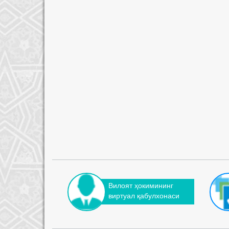
Вилоят ҳокимининг
виртуал қабулхонаси