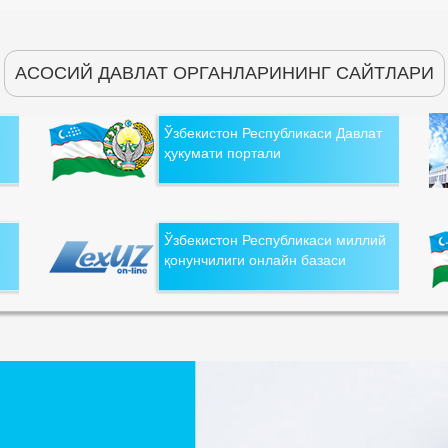
АСОСИЙ ДАВЛАТ ОРГАНЛАРИНИНГ САЙТЛАРИ
Ўзбекистон Республикаси Давлат
ҳукумати портали
Ўзбекистон Республикаси миллий
қонунчилиги онлайн базаси