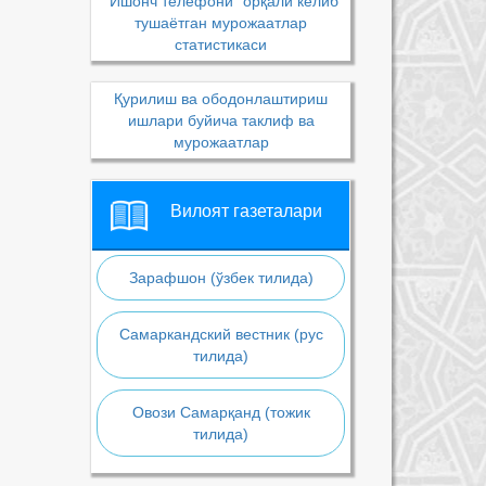
“Ишонч телефони” орқали келиб
тушаётган мурожаатлар
статистикаси
Қурилиш ва ободонлаштириш
ишлари буйича таклиф ва
мурожаатлар
Вилоят газеталари
Зарафшон (ўзбек тилида)
Самаркандский вестник (рус
тилида)
Овози Самарқанд (тожик
тилида)