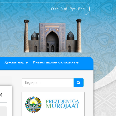
O‘zb
Ўзб
Рус
Eng
Ҳужжатлар
Инвестицион салоҳият
и