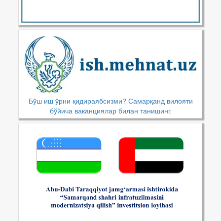
Бўш иш ўрни қидираябсизми? Самарқанд вилояти
бўйича ваканциялар билан танишинг.