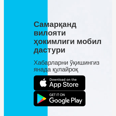
Самарқанд
вилояти
ҳокимлиги мобил
дастури
Хабарларни ўқишингиз
янада қулайроқ