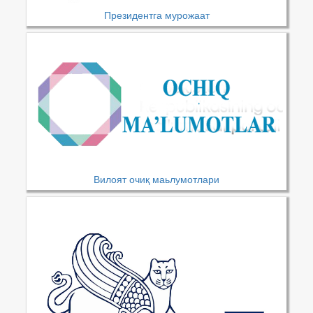
Президентга мурожаат
Вилоят очиқ маьлумотлари