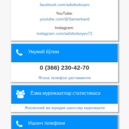
facebook.com/adizboboyev
YouTube:
youtube.com/@Samarkand
Instagram:
instagram.com/adizboboyev72
Умумий бўлим
0 (366) 230-42-70
Ягона телефон регламенти
Ёзма мурожаатлар статистикаси
Жисмоний ва юридик шахслар мурожаати
Ишонч телефони