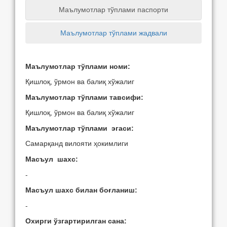
Маълумотлар тўплами паспорти
Маълумотлар тўплами жадвали
Маълумотлар тўплами номи:
Қишлоқ, ўрмон ва балиқ хўжалиг
Маълумотлар тўплами тавсифи:
Қишлоқ, ўрмон ва балиқ хўжалиг
Маълумотлар тўплами эгаси:
Самарқанд вилояти ҳокимлиги
Масъул шахс:
-
Масъул шахс билан боғланиш:
-
Охирги ўзгартирилган сана: