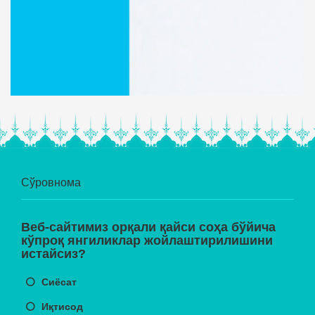
Сўровнома
Веб-сайтимиз орқали қайси соҳа бўйича
кўпроқ янгиликлар жойлаштирилишини
истайсиз?
Сиёсат
Иқтисод