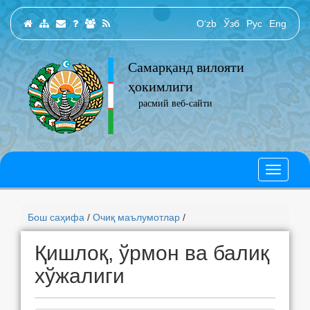
O‘zb
Ўзб
Рус
Eng
Самарқанд вилояти
ҳокимлиги
расмий веб-сайти
Бош саҳифа
/
Очиқ маълумотлар
/
Қишлоқ, ўрмон ва балиқ
хўжалиги