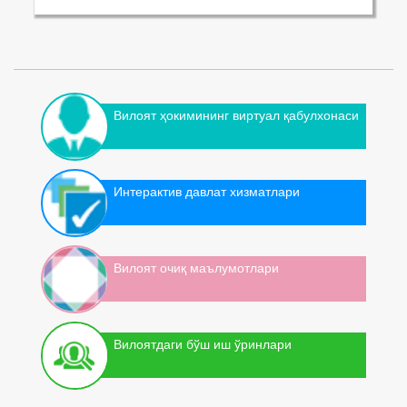
Вилоят ҳокимининг виртуал қабулхонаси
Интерактив давлат хизматлари
Вилоят очиқ маълумотлари
Вилоятдаги бўш иш ўринлари