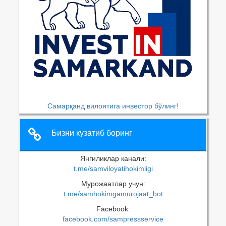
Самарқанд вилоятига инвестор бўлинг!
Бизни кузатиб боринг
Янгиликлар канали:
t.me/samviloyatihokimligi
Мурожаатлар учун:
t.me/samhokimgamurojaat_bot
Facebook:
facebook.com/sampressservice