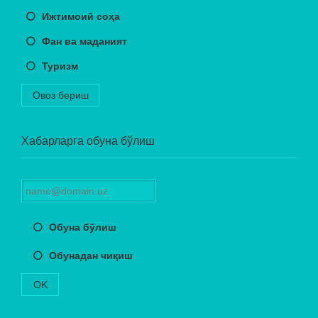
Ижтимоий соҳа
Фан ва маданият
Туризм
Овоз бериш
Хабарларга обуна бўлиш
Обуна бўлиш
Обунадан чиқиш
OK