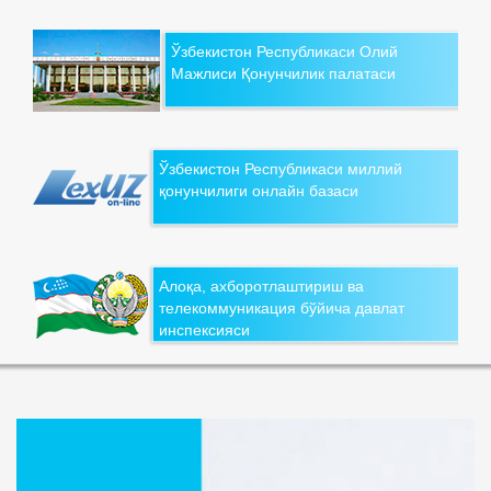
Ўзбекистон Республикаси Олий
Мажлиси Қонунчилик палатаси
Ўзбекистон Республикаси миллий
қонунчилиги онлайн базаси
Алоқа, ахборотлаштириш ва
телекоммуникация бўйича давлат
инспексияси