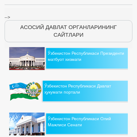
-->
АСОСИЙ ДАВЛАТ ОРГАНЛАРИНИНГ
САЙТЛАРИ
Ўзбекистон Республикаси Президенти
матбуот хизмати
Ўзбекистон Республикаси Давлат
ҳукумати портали
Ўзбекистон Республикаси Олий
Мажлиси Сенати