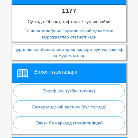
1177
Суткада 24 соат, ҳафтада 7 кун ишлайди
“Ишонч телефони” орқали келиб тушаётган
мурожаатлар статистикаси
Қурилиш ва ободонлаштириш ишлари буйича таклиф
ва мурожаатлар
Вилоят газеталари
Зарафшон (ўзбек тилида)
Самаркандский вестник (рус тилида)
Овози Самарқанд (тожик тилида)