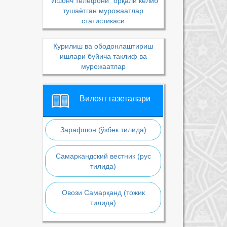
“Ишонч телефони” орқали келиб
тушаётган мурожаатлар
статистикаси
Қурилиш ва ободонлаштириш
ишлари буйича таклиф ва
мурожаатлар
Вилоят газеталари
Зарафшон (ўзбек тилида)
Самаркандский вестник (рус
тилида)
Овози Самарқанд (тожик
тилида)