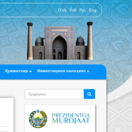
O‘zb
Ўзб
Рус
Eng
Ҳужжатлар
Инвестицион салоҳият