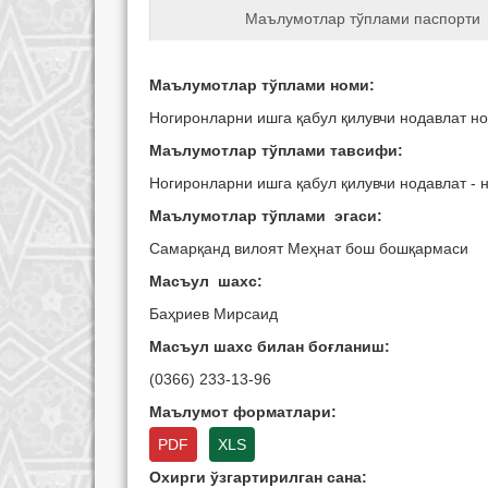
Маълумотлар тўплами паспорти
Маълумотлар тўплами номи:
Ногиронларни ишга қабул қилувчи нодавлат н
Маълумотлар тўплами тавсифи:
Ногиронларни ишга қабул қилувчи нодавлат -
Маълумотлар тўплами эгаси:
Самарқанд вилоят Меҳнат бош бошқармаси
Масъул шахс:
Баҳриев Мирсаид
Масъул шахс билан боғланиш:
(0366) 233-13-96
Маълумот форматлари:
PDF
XLS
Охирги ўзгартирилган сана: