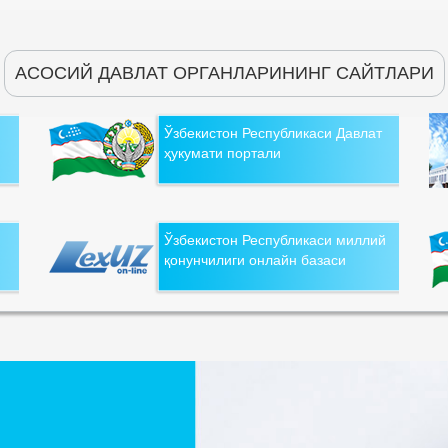
АСОСИЙ ДАВЛАТ ОРГАНЛАРИНИНГ САЙТЛАРИ
Ўзбекистон Республикаси Давлат
ҳукумати портали
Ўзбекистон Республикаси миллий
қонунчилиги онлайн базаси