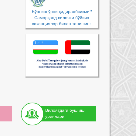
Бўш иш ўрни қидираябсизми?
Самарқанд вилояти бўйича
ваканциялар билан танишинг.
Вилоятдаги бўш иш
ўринлари