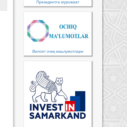
Президентга мурожаат
Вилоят очиқ маьлумотлари