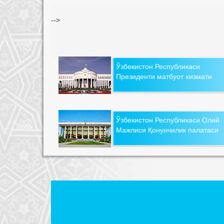
-->
Ўзбекистон Республикаси
Президенти матбуот хизмати
Ўзбекистон Республикаси Олий
Мажлиси Қонунчилик палатаси