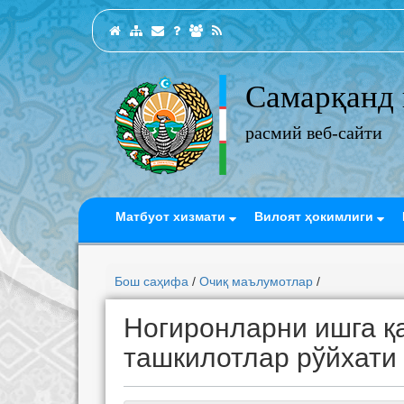
Самарқанд 
расмий веб-сайти
Матбуот хизмати
Вилоят ҳокимлиги
Бош саҳифа
/
Очиқ маълумотлар
/
Ногиронларни ишга қ
ташкилотлар рўйхати