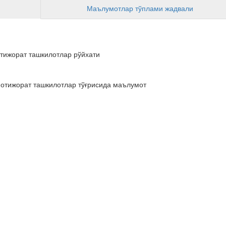
Маълумотлар тўплами жадвали
отижорат ташкилотлар рўйхати
 нотижорат ташкилотлар тўғрисида маълумот