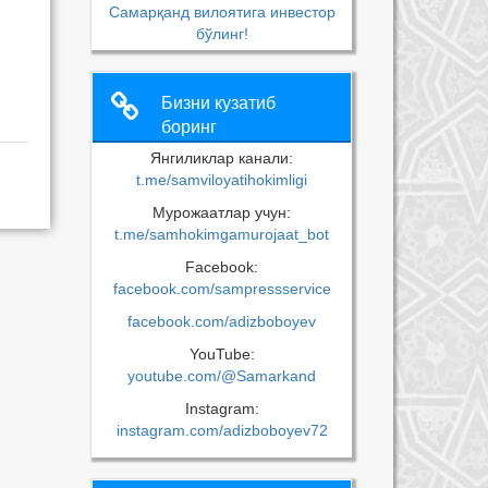
Самарқанд вилоятига инвестор
бўлинг!
Бизни кузатиб
боринг
Янгиликлар канали:
t.me/samviloyatihokimligi
Мурожаатлар учун:
t.me/samhokimgamurojaat_bot
Facebook:
facebook.com/sampressservice
facebook.com/adizboboyev
YouTube:
youtube.com/@Samarkand
Instagram:
instagram.com/adizboboyev72