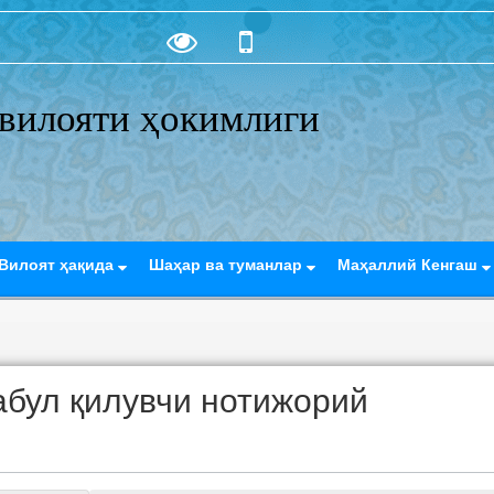
вилояти ҳокимлиги
Вилоят ҳақида
Шаҳар ва туманлар
Маҳаллий Кенгаш
абул қилувчи нотижорий