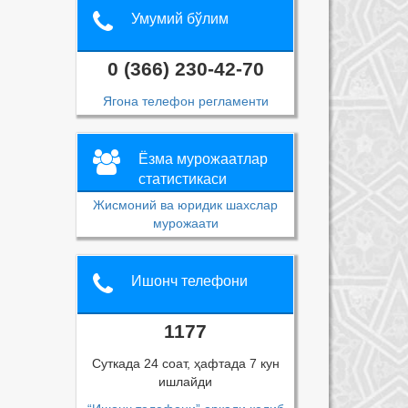
Умумий бўлим
0 (366) 230-42-70
Ягона телефон регламенти
Ёзма мурожаатлар
статистикаси
Жисмоний ва юридик шахслар
мурожаати
Ишонч телефони
1177
Суткада 24 соат, ҳафтада 7 кун
ишлайди