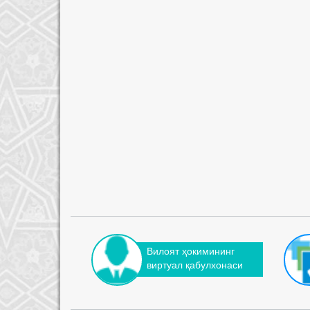
Вилоят ҳокимининг
виртуал қабулхонаси