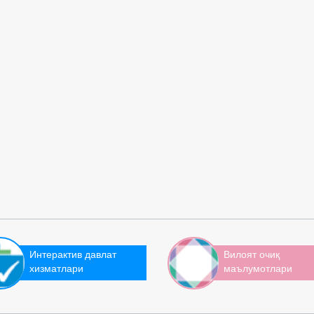
Интерактив давлат
Вилоят очиқ
хизматлари
маълумотлари