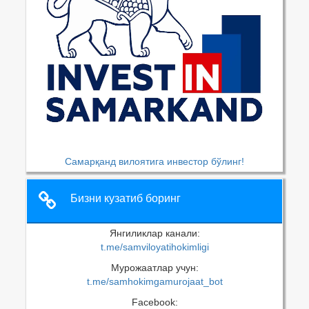
Самарқанд вилоятига инвестор бўлинг!
Бизни кузатиб боринг
Янгиликлар канали:
t.me/samviloyatihokimligi
Мурожаатлар учун:
t.me/samhokimgamurojaat_bot
Facebook: