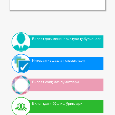
Вилоят ҳокимининг виртуал қабулхонаси
Интерактив давлат хизматлари
Вилоят очиқ маълумотлари
Вилоятдаги бўш иш ўринлари