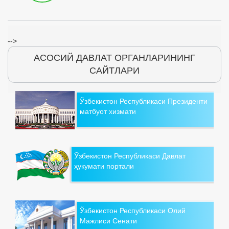
-->
АСОСИЙ ДАВЛАТ ОРГАНЛАРИНИНГ
САЙТЛАРИ
Ўзбекистон Республикаси Президенти
матбуот хизмати
Ўзбекистон Республикаси Давлат
ҳукумати портали
Ўзбекистон Республикаси Олий
Мажлиси Сенати