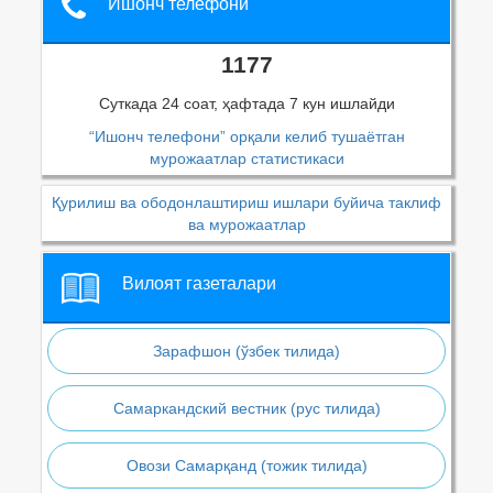
Ишонч телефони
1177
Суткада 24 соат, ҳафтада 7 кун ишлайди
“Ишонч телефони” орқали келиб тушаётган
мурожаатлар статистикаси
Қурилиш ва ободонлаштириш ишлари буйича таклиф
ва мурожаатлар
Вилоят газеталари
Зарафшон (ўзбек тилида)
Самаркандский вестник (рус тилида)
Овози Самарқанд (тожик тилида)