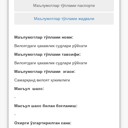
Маълумотлар тўплами паспорти
Маълумотлар тўплами жадвали
Маълумотлар тўплами номи:
Вилоятдаги ҳакамлик судлари рўйхати
Маълумотлар тўплами тавсифи:
Вилоятдаги ҳакамлик судлари рўйхати
Маълумотлар тўплами эгаси:
Самарқанд вилоят ҳокимлиги
Масъул шахс:
-
Масъул шахс билан боғланиш:
-
Охирги ўзгартирилган сана: