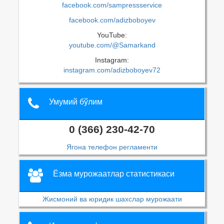
facebook.com/sampressservice
facebook.com/adizboboyev
YouTube:
youtube.com/@Samarkand
Instagram:
instagram.com/adizboboyev72
Умумий бўлим
0 (366) 230-42-70
Ягона телефон регламенти
Ёзма мурожаатлар статистикаси
Жисмоний ва юридик шахслар мурожаати