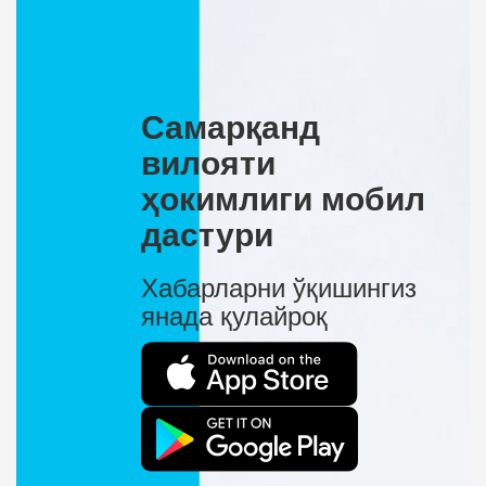
Самарқанд
вилояти
ҳокимлиги мобил
дастури
Хабарларни ўқишингиз
янада қулайроқ