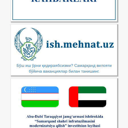
Бўш иш ўрни қидираябсизми? Самарқанд вилояти
бўйича ваканциялар билан танишинг.