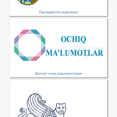
Президентга мурожаат
Вилоят очиқ маьлумотлари