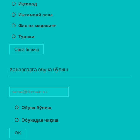
Иқтисод
Ижтимоий соҳа
Фан ва маданият
Туризм
Овоз бериш
Хабарларга обуна бўлиш
Обуна бўлиш
Обунадан чиқиш
OK