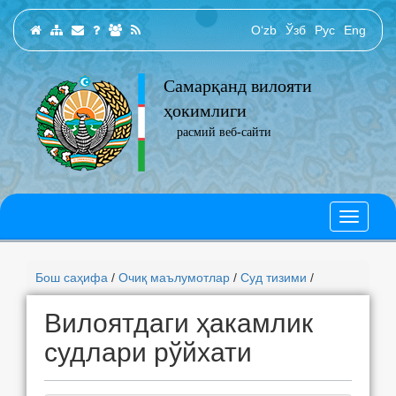
O‘zb
Ўзб
Рус
Eng
Самарқанд вилояти
ҳокимлиги
расмий веб-сайти
Бош саҳифа
/
Очиқ маълумотлар
/
Суд тизими
/
Вилоятдаги ҳакамлик
судлари рўйхати