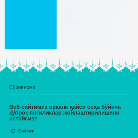
Сўровнома
Веб-сайтимиз орқали қайси соҳа бўйича
кўпроқ янгиликлар жойлаштирилишини
истайсиз?
Сиёсат