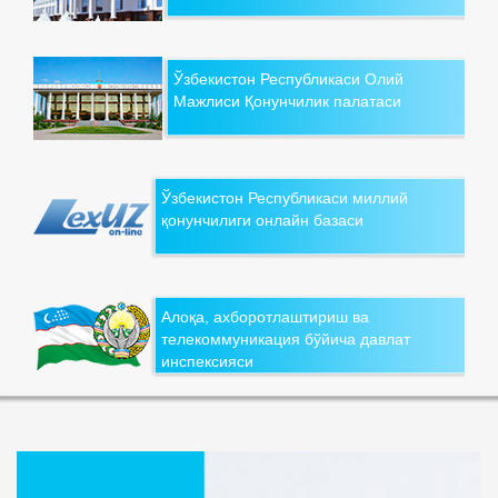
Ўзбекистон Республикаси Олий
Мажлиси Қонунчилик палатаси
Ўзбекистон Республикаси миллий
қонунчилиги онлайн базаси
Алоқа, ахборотлаштириш ва
телекоммуникация бўйича давлат
инспексияси