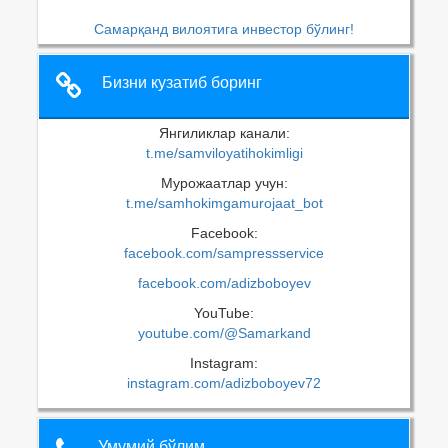
Самарқанд вилоятига инвестор бўлинг!
Бизни кузатиб боринг
Янгиликлар канали:
t.me/samviloyatihokimligi
Мурожаатлар учун:
t.me/samhokimgamurojaat_bot
Facebook:
facebook.com/sampressservice
facebook.com/adizboboyev
YouTube:
youtube.com/@Samarkand
Instagram:
instagram.com/adizboboyev72
Умумий бўлим