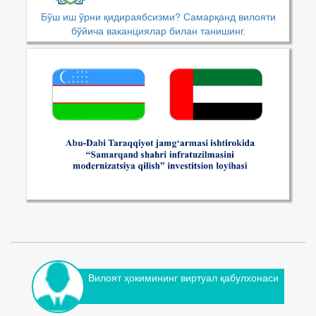
Бўш иш ўрни қидираябсизми? Самарқанд вилояти
бўйича ваканциялар билан танишинг.
Вилоят ҳокимининг виртуал қабулхонаси