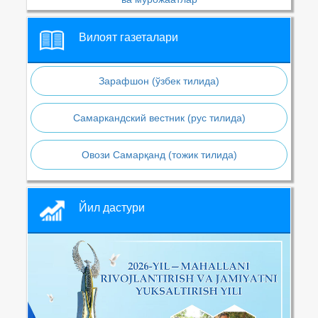
Вилоят газеталари
Зарафшон (ўзбек тилида)
Самаркандский вестник (рус тилида)
Овози Самарқанд (тожик тилида)
Йил дастури