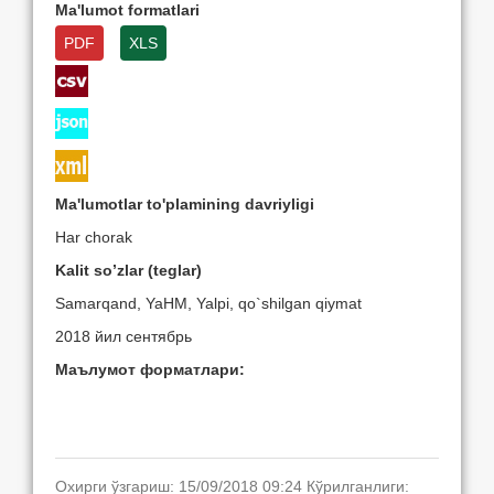
Ma'lumot formatlari
PDF
XLS
Ma'lumotlar to'plamining davriyligi
Har chorak
Kalit so’zlar (teglar)
Samarqand, YaHM, Yalpi, qo`shilgan qiymat
2018 йил сентябрь
Маълумот форматлари:
Охирги ўзгариш: 15/09/2018 09:24 Кўрилганлиги: