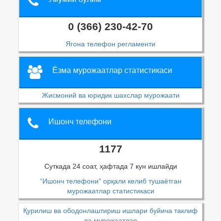
0 (366) 230-42-70
Ягона телефон регламенти
Ёзма мурожаатлар статистикаси
Жисмоний ва юридик шахслар мурожаати
Ишонч телефони
1177
Суткада 24 соат, ҳафтада 7 кун ишлайди
“Ишонч телефони” орқали келиб тушаётган
мурожаатлар статистикаси
Қурилиш ва ободонлаштириш ишлари буйича таклиф
ва мурожаатлар