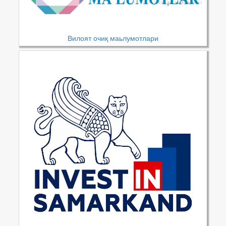
Вилоят очиқ маьлумотлари