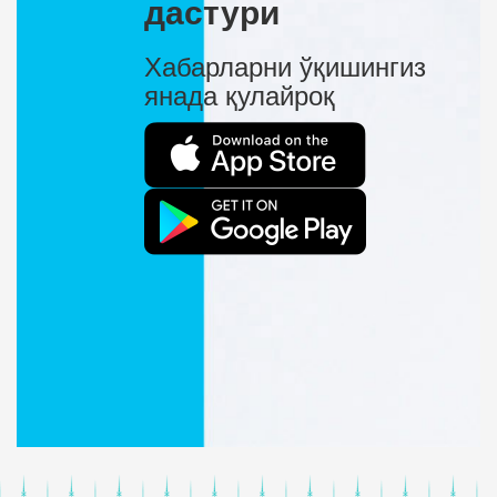
дастури
Хабарларни ўқишингиз
янада қулайроқ