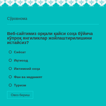
Сўровнома
Веб-сайтимиз орқали қайси соҳа бўйича
кўпроқ янгиликлар жойлаштирилишини
истайсиз?
Сиёсат
Иқтисод
Ижтимоий соҳа
Фан ва маданият
Туризм
Овоз бериш