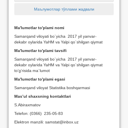
Маълумотлар тўплами жадвали
Ma'lumotlar to'plami nomi
Samarqand viloyati bo`yicha 2017 yil yanvar-
dekabr oylarida YaHM va Yalpi qo`shilgan qiymat
Ma'lumotlar to'plami tavsifi
Samarqand viloyati bo`yicha 2017 yil yanvar-
dekabr oylarida YaHM va Yalpi qo`shilgan qiymat
to’g’risida ma`lumot
Ma'lumotlar to'plami egasi
Samarqand viloyat Statistika boshqarmasi
Mas’ul shaxsning kontaktlari
S.Abiraxmatov
Telefon: (0366) 235-05-83
Elektron manzili: samstat@inbox.uz