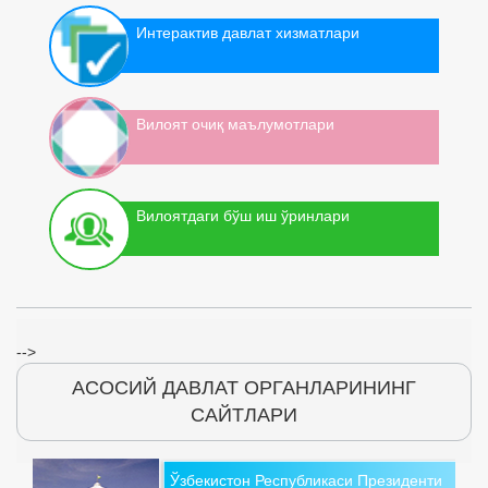
Интерактив давлат хизматлари
Вилоят очиқ маълумотлари
Вилоятдаги бўш иш ўринлари
-->
АСОСИЙ ДАВЛАТ ОРГАНЛАРИНИНГ
САЙТЛАРИ
Ўзбекистон Республикаси Президенти