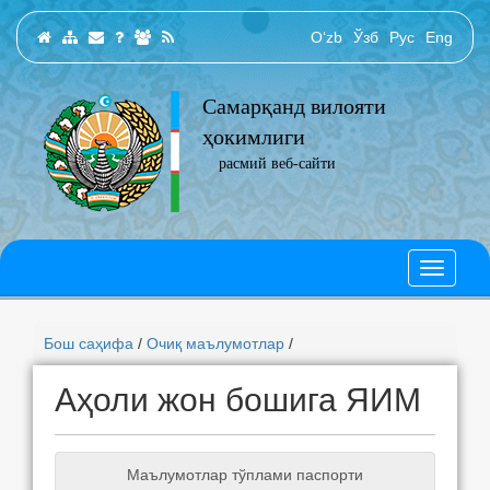
O‘zb
Ўзб
Рус
Eng
Самарқанд вилояти
ҳокимлиги
расмий веб-сайти
Бош саҳифа
/
Очиқ маълумотлар
/
Аҳоли жон бошига ЯИМ
Маълумотлар тўплами паспорти