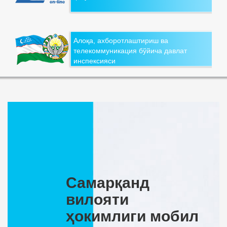
Алоқа, ахборотлаштириш ва
телекоммуникация бўйича давлат
инспексияси
Самарқанд
вилояти
ҳокимлиги мобил