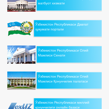
матбуот хизмати
Ўзбекистон Республикаси Давлат
ҳукумати портали
Ўзбекистон Республикаси Олий
Мажлиси Сенати
Ўзбекистон Республикаси Олий
Мажлиси Қонунчилик палатаси
Ўзбекистон Республикаси миллий
қонунчилиги онлайн базаси