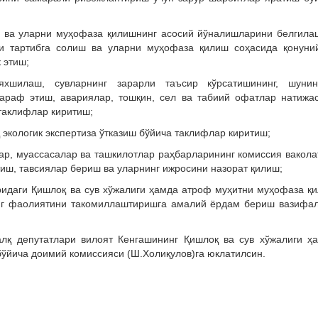
ш ва уларни муҳофаза қилишнинг асосий йўналишларини белгила
и тартибга солиш ва уларни муҳофаза қилиш соҳасида қонуни
 этиш;
хшилаш, сувларнинг зарарли таъсир кўрсатишининг, шунин
раф этиш, авариялар, тошқин, сел ва табиий офатлар натижа
таклифлар киритиш;
 экологик экспертиза ўтказиш бўйича таклифлар киритиш;
ар, муассасалар ва ташкилотлар раҳбарларининг комиссия вакола
иш, тавсиялар бериш ва уларнинг ижросини назорат қилиш;
аридаги Қишлоқ ва сув хўжалиги ҳамда атроф муҳитни муҳофаза қ
нг фаолиятини такомиллаштиришга амалий ёрдам бериш вазифа
алқ депутатлари вилоят Кенгашининг Қишлоқ ва сув хўжалиги ҳ
ўйича доимий комиссияси (Ш.Холиқулов)га юклатилсин.