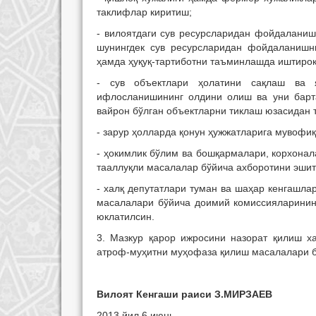
таклифлар киритиш;
- вилоятдаги сув ресурсларидан фойдалани
шунингдек сув ресурсларидан фойдаланишн
ҳамда ҳуқуқ-тартиботни таъминлашда иштирок
- сув объектлари ҳолатини сақлаш ва я
ифлосланишининг олдини олиш ва уни барта
вайрон бўлган объектларни тиклаш юзасидан 
- зарур ҳолларда қонун ҳужжатларига мувофиқ
- ҳокимлик бўлим ва бошқармалари, корхонал
тааллуқли масалалар бўйича ахборотини эшит
- халқ депутатлари туман ва шаҳар кенгашл
масалалари бўйича доимий комиссияларини
юклатилсин.
3. Мазкур қарор ижросини назорат қилиш х
атроф-муҳитни муҳофаза қилиш масалалари б
Вилоят Кенгаши раиси З.МИРЗАЕВ
2013 йил 6 июнь