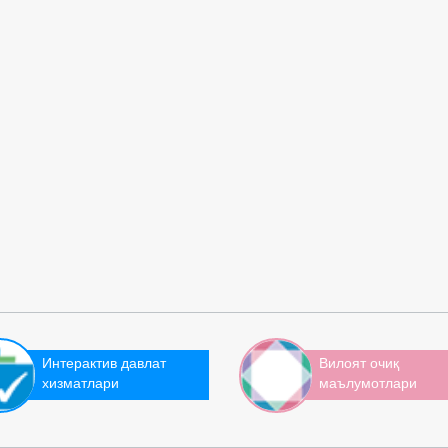
Интерактив давлат
Вилоят очиқ
хизматлари
маълумотлари