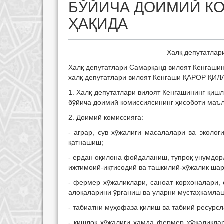
БЎЙИЧА ДОИМИЙ К
ҲАҚИДА
Халқ депутатлар
Халқ депутатлари Самарқанд вилоят Кенгашин
халқ депутатлари вилоят Кенгаши ҚАРОР ҚИЛ
1. Халқ депутатлари вилоят Кенгашининг қиш
бўйича доимий комиссиясининг ҳисоботи маъл
2. Доимий комиссияга:
- аграр, сув хўжалиги масалалари ва эколо
қатнашиш;
- ердан оқилона фойдаланиш, тупроқ унумдор
ижтимоий-иқтисодий ва ташкилий-хўжалик ша
- фермер хўжаликлари, саноат корхоналари,
алоқаларини ўрганиш ва уларни мустаҳкамла
- табиатни муҳофаза қилиш ва табиий ресур
- қишлоқ хўжалиги ҳамда фермер хўжаликла