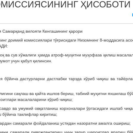
ОМИССИЯСИНИНГ ҲИСОБОТИ
и Самарқанд вилояти Кенгашининг қарори
инг доимий комиссиялари тўғрисидаги Низомнинг 8-моддасига асо
АДИ:
лоқ ва сув хўжалиги ҳамда атроф-муҳитни муҳофаза қилиш масала
умот учун қабул қилинсин.
гия бўйича дастурларни дастлабки тарзда кўриб чиқиш ва тайёрл
лигини сақлаш ва қайта ишлов бериш, табиий муҳитни яхшилаш бў
роитлари масалаларини кўриб чиқиш;
 савдо ва умумий овқатланиш корхоналари ўртасидаги ишлаб чиқ
ш бўйича таклифлар киритиш;
слардан cамарали фойдаланиш устидан назоратни амалга ошириш;
рини самарали ривожлантириш учун зарур шароитлар яратиш бў