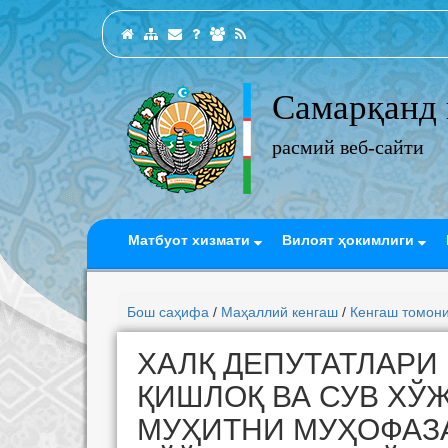
Самарқанд 
расмий веб-сайти
Матбуот хизмати
Вилоят ҳокимлиги
Бош саҳифа
/
Маҳаллий кенгаш
/
Кенгаш томони
ХАЛҚ ДЕПУТАТЛАРИ
ҚИШЛОҚ ВА СУВ ХЎ
МУҲИТНИ МУҲОФАЗ