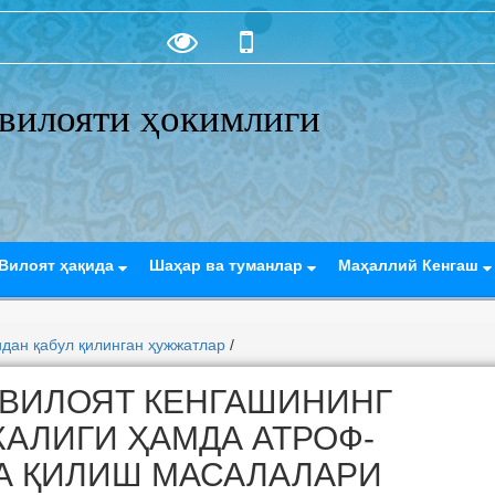
вилояти ҳокимлиги
Вилоят ҳақида
Шаҳар ва туманлар
Маҳаллий Кенгаш
дан қабул қилинган ҳужжатлар
/
 ВИЛОЯТ КЕНГАШИНИНГ
ЖАЛИГИ ҲАМДА АТРОФ-
А ҚИЛИШ МАСАЛАЛАРИ