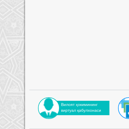
Вилоят ҳокимининг
виртуал қабулхонаси