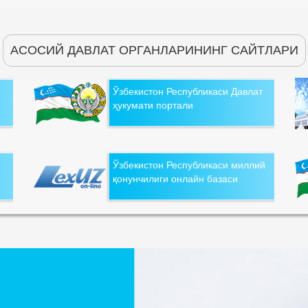
АСОСИЙ ДАВЛАТ ОРГАНЛАРИНИНГ САЙТЛАРИ
Ўзбекистон Республикаси Давлат
ҳукумати портали
Ўзбекистон Республикаси миллий
қонунчилиги онлайн базаси