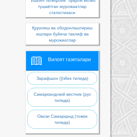
“Ишонч телефони” орқали келиб
тушаётган мурожаатлар
статистикаси
Қурилиш ва ободонлаштириш
ишлари буйича таклиф ва
мурожаатлар
Вилоят газеталари
Зарафшон (ўзбек тилида)
Самаркандский вестник (рус
тилида)
Овози Самарқанд (тожик
тилида)