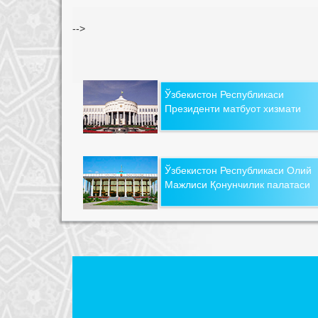
-->
Ўзбекистон Республикаси
Президенти матбуот хизмати
Ўзбекистон Республикаси Олий
Мажлиси Қонунчилик палатаси