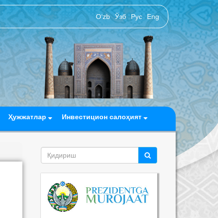
O‘zb
Ўзб
Рус
Eng
Ҳужжатлар
Инвестицион салоҳият