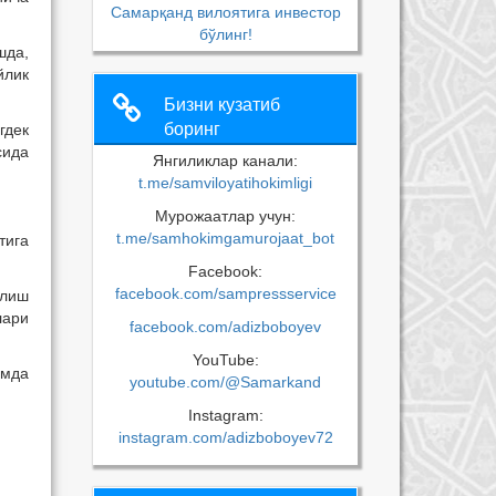
Самарқанд вилоятига инвестор
бўлинг!
шда,
йлик
Бизни кузатиб
боринг
гдек
сида
Янгиликлар канали:
t.me/samviloyatihokimligi
Мурожаатлар учун:
t.me/samhokimgamurojaat_bot
тига
Facebook:
facebook.com/sampressservice
илиш
лари
facebook.com/adizboboyev
YouTube:
амда
youtube.com/@Samarkand
Instagram:
instagram.com/adizboboyev72