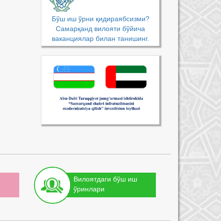
Бўш иш ўрни қидираябсизми?
Самарқанд вилояти бўйича
ваканциялар билан танишинг.
Вилоятдаги бўш иш
ўринлари