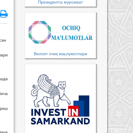
Президентга мурожаат
сан
Вилоят очиқ маьлумотлари
лари
ашда
йича
ариш
йича