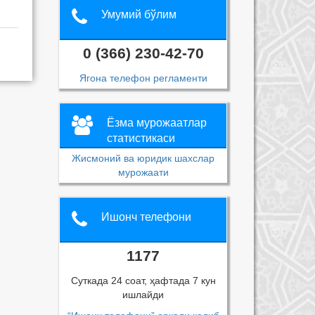
Умумий бўлим
0 (366) 230-42-70
Ягона телефон регламенти
Ёзма мурожаатлар
статистикаси
Жисмоний ва юридик шахслар
мурожаати
Ишонч телефони
1177
Суткада 24 соат, ҳафтада 7 кун
ишлайди