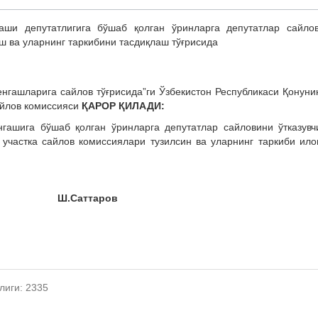
аши депутатлигига бўшаб қолган ўринларга депутатлар сайло
иш ва уларнинг таркибини тасдиқлаш тўғрисида
енгашларига сайлов тўғрисида”ги Ўзбекистон Республикаси Қонуни
айлов комиссияси
ҚАРОР ҚИЛАДИ:
нгашига бўшаб қолган ўринларга депутатлар сайловини ўтказув
 участка сайлов комиссиялари тузилсин ва уларнинг таркиби ило
Ш.Саттаров
лиги: 2335