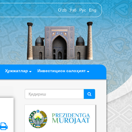
O‘zb
Ўзб
Рус
Eng
Ҳужжатлар
Инвестицион салоҳият