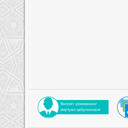
Вилоят ҳокимининг
виртуал қабулхонаси