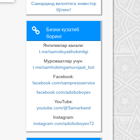
Самарқанд вилоятига инвестор
бўлинг!
Бизни кузатиб
боринг
Янгиликлар канали:
t.me/samviloyatihokimligi
Мурожаатлар учун:
t.me/samhokimgamurojaat_bot
Facebook:
facebook.com/sampressservice
facebook.com/adizboboyev
YouTube:
youtube.com/@Samarkand
Instagram:
instagram.com/adizboboyev72