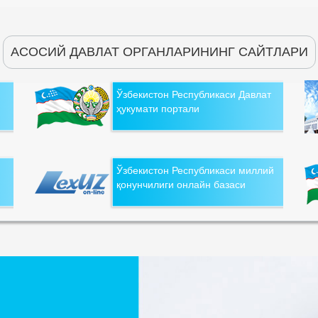
АСОСИЙ ДАВЛАТ ОРГАНЛАРИНИНГ САЙТЛАРИ
Ўзбекистон Республикаси Давлат
ҳукумати портали
Ўзбекистон Республикаси миллий
қонунчилиги онлайн базаси