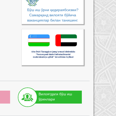
Бўш иш ўрни қидираябсизми?
Самарқанд вилояти бўйича
ваканциялар билан танишинг.
Вилоятдаги бўш иш
ўринлари