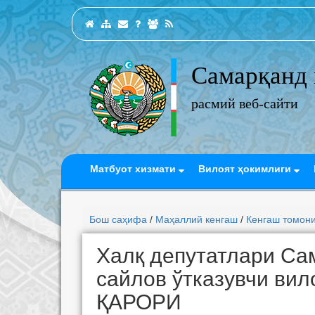
Самарқанд 
расмий веб-сайти
Матбуот хизмати
Вилоят ҳокимлиги
Бош саҳифа
/
Маҳаллий кенгаш
/
Кенгаш томони
Халқ депутатлари Са
сайлов ўтказувчи вил
ҚАРОРИ