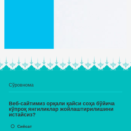
Сўровнома
Веб-сайтимиз орқали қайси соҳа бўйича
кўпроқ янгиликлар жойлаштирилишини
истайсиз?
Сиёсат