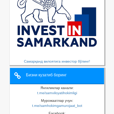
Самарқанд вилоятига инвестор бўлинг!
Бизни кузатиб боринг
Янгиликлар канали:
t.me/samviloyatihokimligi
Мурожаатлар учун:
t.me/samhokimgamurojaat_bot
Facebook: