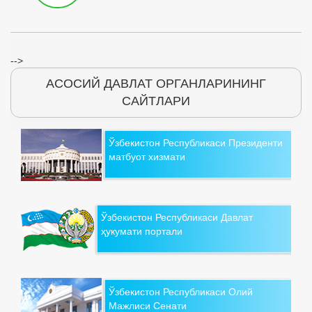
-->
АСОСИЙ ДАВЛАТ ОРГАНЛАРИНИНГ
САЙТЛАРИ
Ўзбекистон Республикаси Президенти
матбуот хизмати
Ўзбекистон Республикаси Давлат
ҳукумати портали
Ўзбекистон Республикаси Олий
Мажлиси Сенати