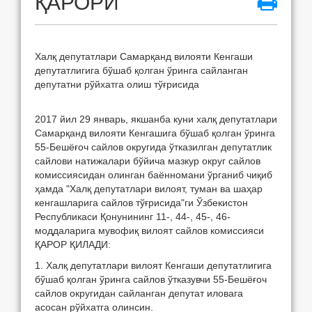
ҚАРОРИ
Халқ депутатлари Самарқанд вилояти Кенгаши
депутатлигига бўшаб қолган ўринга сайланган
депутатни рўйхатга олиш тўғрисида
2017 йил 29 январь, якшанба куни халқ депутатлари
Самарқанд вилояти Кенгашига бўшаб қолган ўринга
55-Бешёғоч сайлов округида ўтказилган депутатлик
сайлови натижалари бўйича мазкур округ сайлов
комиссиясидан олинган баённомани ўрганиб чиқиб
ҳамда "Халқ депутатлари вилоят, туман ва шаҳар
кенгашларига сайлов тўғрисида"ги Ўзбекистон
Республикаси Қонунининг 11-, 44-, 45-, 46-
моддаларига мувофиқ вилоят сайлов комиссияси
ҚАРОР ҚИЛАДИ:
1. Халқ депутатлари вилоят Кенгаши депутатлигига
бўшаб қолган ўринга сайлов ўтказувчи 55-Бешёғоч
сайлов округидан сайланган депутат иловага
асосан рўйхатга олинсин.