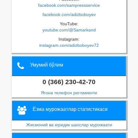
facebook.com/sampressservice
facebook.com/adizboboyev
YouTube:
youtube.com/@Samarkand
Instagram:
instagram.com/adizboboyev72
Умумий бўлим
0 (366) 230-42-70
Ягона телефон регламенти
Ёзма мурожаатлар статистикаси
Жисмоний ва юридик шахслар мурожаати