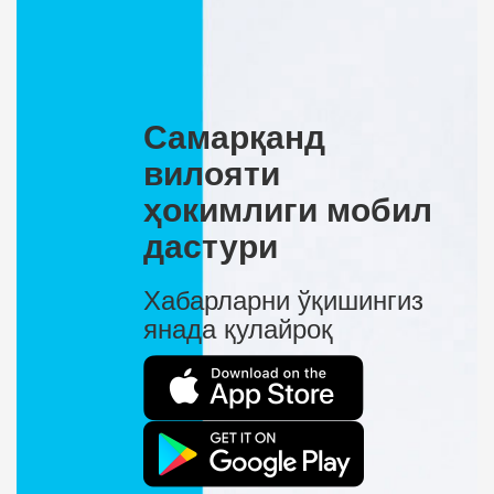
Самарқанд
вилояти
ҳокимлиги мобил
дастури
Хабарларни ўқишингиз
янада қулайроқ