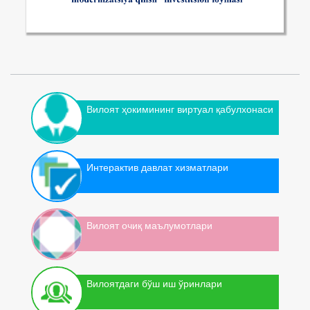
Вилоят ҳокимининг виртуал қабулхонаси
Интерактив давлат хизматлари
Вилоят очиқ маълумотлари
Вилоятдаги бўш иш ўринлари