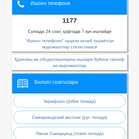
Ишонч телефони
1177
Суткада 24 соат, ҳафтада 7 кун ишлайди
“Ишонч телефони” орқали келиб тушаётган
мурожаатлар статистикаси
Қурилиш ва ободонлаштириш ишлари буйича таклиф
ва мурожаатлар
Вилоят газеталари
Зарафшон (ўзбек тилида)
Самаркандский вестник (рус тилида)
Овози Самарқанд (тожик тилида)