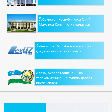
Ўзбекистон Республикаси Олий
Мажлиси Қонунчилик палатаси
Ўзбекистон Республикаси миллий
қонунчилиги онлайн базаси
Алоқа, ахборотлаштириш ва
телекоммуникация бўйича давлат
инспексияси