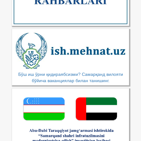
Бўш иш ўрни қидираябсизми? Самарқанд вилояти
бўйича ваканциялар билан танишинг.