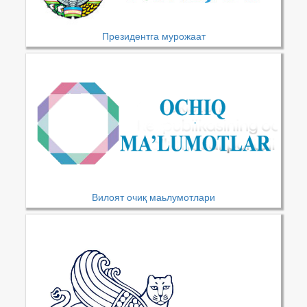
Президентга мурожаат
Вилоят очиқ маьлумотлари