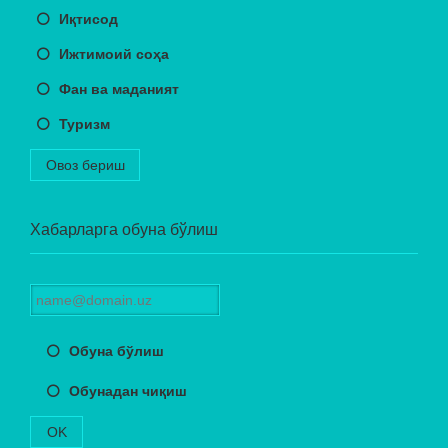
Иқтисод
Ижтимоий соҳа
Фан ва маданият
Туризм
Овоз бериш
Хабарларга обуна бўлиш
Обуна бўлиш
Обунадан чиқиш
OK