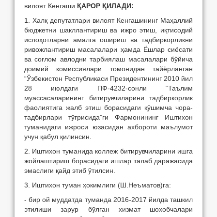
вилоят Кенгаши
ҚАРОР ҚИЛАДИ:
1. Халқ депутатлари вилоят Кенгашининг Маҳаллий
бюджетни шакллантириш ва ижро этиш, иқтисодий
ислоҳотларни амалга ошириш ва тадбиркорликни
ривожлантириш масалалари ҳамда Ёшлар сиёсати
ва соғлом авлодни тарбиялаш масалалари бўйича
доимий комиссиялари томонидан тайёрланган
“Ўзбекистон Республикаси Президентининг 2010 йил
28 июлдаги ПФ-4232-сонли “Таълим
муассасаларининг битирувчиларини тадбиркорлик
фаолиятига жалб этиш борасидаги қўшимча чора-
тадбирлари тўғрисида”ги Фармонининг Иштихон
туманидаги ижроси юзасидан ахбороти маълумот
учун қабул қилинсин.
2. Иштихон туманида коллеж битирувчиларини ишга
жойлаштириш борасидаги ишлар талаб даражасида
эмаслиги қайд этиб ўтилсин.
3. Иштихон туман ҳокимлиги (Ш.Неъматов)га:
- бир ой муддатда туманда 2016-2017 йилда ташкил
этилиши зарур бўлган хизмат шохобчалари