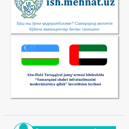
Бўш иш ўрни қидираябсизми? Самарқанд вилояти
бўйича ваканциялар билан танишинг.