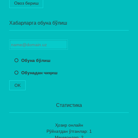
Овоз бериш
Хабарларга обуна бўлиш
Обуна бўлиш
Обунадан чиқиш
OK
Статистика
Ҳозир онлайн
Рўйхатдан ўтганлар: 1
Меҳмонлар: 2