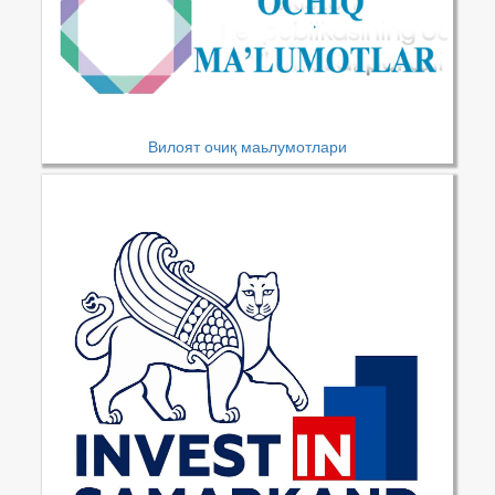
Вилоят очиқ маьлумотлари