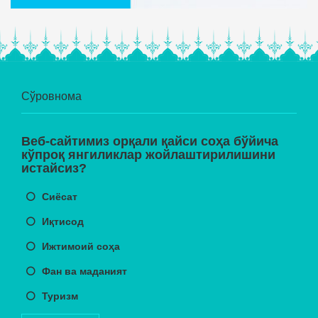
Сўровнома
Веб-сайтимиз орқали қайси соҳа бўйича
кўпроқ янгиликлар жойлаштирилишини
истайсиз?
Сиёсат
Иқтисод
Ижтимоий соҳа
Фан ва маданият
Туризм