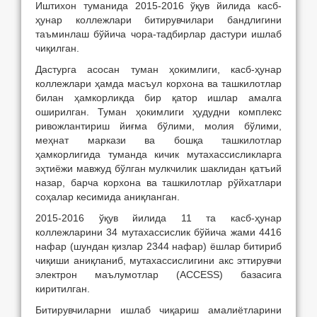
Иштихон туманида 2015-2016 ўқув йилида касб-
ҳунар коллежлари битирувчилари бандлигини
таъминлаш бўйича чора-тадбирлар дастури ишлаб
чиқилган.
Дастурга асосан туман ҳокимлиги, касб-ҳунар
коллежлари ҳамда масъул корхона ва ташкилотлар
билан ҳамкорликда бир қатор ишлар амалга
оширилган. Туман ҳокимлиги ҳудудни комплекс
ривожлантириш йиғма бўлими, молия бўлими,
меҳнат маркази ва бошқа ташкилотлар
ҳамкорлигида туманда кичик мутахассисликларга
эҳтиёжи мавжуд бўлган мулкчилик шаклидан қатъий
назар, барча корхона ва ташкилотлар рўйхатлари
соҳалар кесимида аниқланган.
2015-2016 ўқув йилида 11 та касб-ҳунар
коллежларини 34 мутахассислик бўйича жами 4416
нафар (шундан қизлар 2344 нафар) ёшлар битириб
чиқиши аниқланиб, мутахассислигини акс эттирувчи
электрон маълумотлар (ACCESS) базасига
киритилган.
Битирувчиларни ишлаб чиқариш амалиётларини