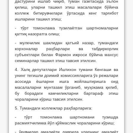
дастурини ишлаб чиқиб, туман газетасида эълон
қилиш, уларни ташкил этиш масалалари бўйича
коллеж битирувчилари ўртасида кенг тарғибот
ишларини ташкил этиш;
- тўрт томонлама тузилаётган шартномаларни
қаттиқ назоратга олиш;
- мулкчилик шаклидан қатъий назар, тумандаги
корхоналар раҳбарлари ва табдиркорлик
субъектлари билан Фармон ижроси бўйича махсус
семинарлар ташкил этиш тавсия этилсин.
4. Халқ депутатлари Иштихон тумани Кенгаши ва
унинг тегишли доимий комиссияларига ўз режалари
асосида ёшларни ишга жойлаштиришга оид
масалаларни мунтазам ўрганиб, муҳокама қилиб,
бу борадаги камчиликларни бартараф этиш
чораларини кўриш тавсия этилсин.
5. Тумандаги коллежлар раҳбарларига:
- тўрт томонлама шартномани тузишда
расмиятчиликка йўл қўймаслик чораларини кўриш;
- ўқувчилар амалиёти даврида уларнинг амалиёт