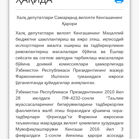
Халқ депутатлари Самарқанд вилояти Кенгашининг
Қарори
Халқ депутатлари вилоят Кенгашининг Маҳаллий
бюджетни шакллантириш ва ижро этиш, иқтисодий
ислоҳотларни амалга ошириш ва тадбиркорликни
ривожлантириш масалалари бўйича ва Ёшлар
сиёсати ва соғлом авлодни тарбиялаш масалалари
бўйича доимий комиссиялари ҳамкорлигида
Ўзбекистон Республикаси Президентининг мазкур
Фармонининг Иштихон туманидаги ижроси
ўрганилганда қуйидагилар аниқланган.
Ўзбекистон Республикаси Президентининг 2010 йил
28 июлдаги ПФ-4232-сонли “Таълим
муассасаларининг битирувчиларини тадбиркорлик
фаолиятига жалб этиш борасидаги қўшимча чора-
тадбирлари тўғрисида”ги Фармони ижросини
таъминлаш мақсадида вилоят ҳокимлиги ҳузуридаги
Мувофиқлаштирувчи Кенгаши 2016 йил 3
февралдаги 1-сонли йиғилиш қарори асосида