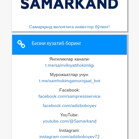
Самарқанд вилоятига инвестор бўлинг!
Бизни кузатиб боринг
Янгиликлар канали:
t.me/samviloyatihokimligi
Мурожаатлар учун:
t.me/samhokimgamurojaat_bot
Facebook:
facebook.com/sampressservice
facebook.com/adizboboyev
YouTube:
youtube.com/@Samarkand
Instagram:
instagram.com/adizboboyev72