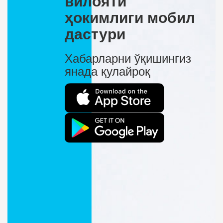
вилояти
ҳокимлиги мобил
дастури
Хабарларни ўқишингиз
янада қулайроқ