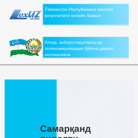
Ўзбекистон Республикаси миллий
қонунчилиги онлайн базаси
Алоқа, ахборотлаштириш ва
телекоммуникация бўйича давлат
инспексияси
Самарқанд