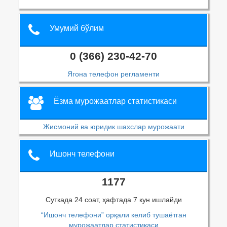
Умумий бўлим
0 (366) 230-42-70
Ягона телефон регламенти
Ёзма мурожаатлар статистикаси
Жисмоний ва юридик шахслар мурожаати
Ишонч телефони
1177
Суткада 24 соат, ҳафтада 7 кун ишлайди
“Ишонч телефони” орқали келиб тушаётган
мурожаатлар статистикаси