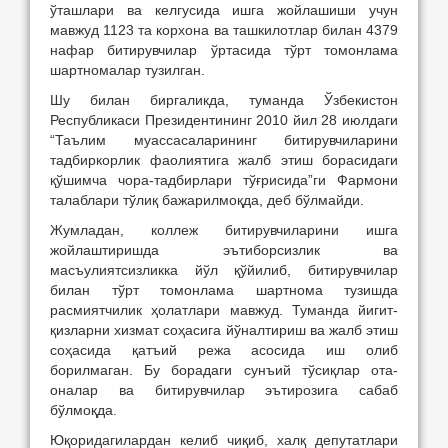
ўташлари ва келгусида ишга жойлашиши учун
мавжуд 1123 та корхона ва ташкилотлар билан 4379
нафар битирувчилар ўртасида тўрт томонлама
шартномалар тузилган.
Шу билан биргаликда, туманда Ўзбекистон
Республикаси Президентининг 2010 йил 28 июлдаги
“Таълим муассасаларининг битирувчиларини
тадбиркорлик фаолиятига жалб этиш борасидаги
қўшимча чора-тадбирлари тўғрисида”ги Фармони
талаблари тўлиқ бажарилмоқда, деб бўлмайди.
Жумладан, коллеж битирувчиларини ишга
жойлаштиришда эътиборсизлик ва
масъулиятсизликка йўл қўйилиб, битирувчилар
билан тўрт томонлама шартнома тузишда
расмиятчилик ҳолатлари мавжуд. Туманда йигит-
қизларни хизмат соҳасига йўналтириш ва жалб этиш
соҳасида қатъий режа асосида иш олиб
борилмаган. Бу борадаги сунъий тўсиқлар ота-
оналар ва битирувчилар эътирозига сабаб
бўлмоқда.
Юқоридагилардан келиб чиқиб, халқ депутатлари