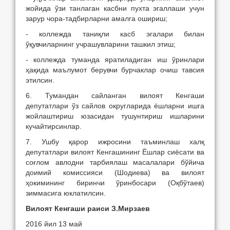
жойида ўзи танлаган касбни пухта эгаллаши учун
зарур чора-тадбирларни амалга ошириш;
- коллежда таниқли касб эгалари билан
ўқувчиларнинг учрашувларини ташкил этиш;
- коллежда туманда яратиладиган иш ўринлари
ҳақида маълумот берувчи бурчаклар очиш тавсия
этилсин.
6. Тумандан сайланган вилоят Кенгаши
депутатлари ўз сайлов округларида ёшларни ишга
жойлаштириш юзасидан тушунтириш ишларини
кучайтирсинлар.
7. Ушбу қарор ижросини таъминлаш халқ
депутатлари вилоят Кенгашининг Ёшлар сиёсати ва
соғлом авлодни тарбиялаш масалалари бўйича
доимий комиссияси (Шодиева) ва вилоят
ҳокимининг биринчи ўринбосари (Оқбўтаев)
зиммасига юклатилсин.
Вилоят Кенгаши раиси З.Мирзаев
2016 йил 13 май