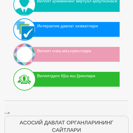
Вилоят ҳокимининг виртуал қабулхонаси
Интерактив давлат хизматлари
Вилоят очиқ маълумотлари
Вилоятдаги бўш иш ўринлари
-->
АСОСИЙ ДАВЛАТ ОРГАНЛАРИНИНГ
САЙТЛАРИ