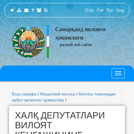
O‘zb
Ўзб
Рус
Eng
Самарқанд вилояти
ҳокимлиги
расмий веб-сайти
Бош саҳифа
/
Маҳаллий кенгаш
/
Кенгаш томонидан
қабул қилинган ҳужжатлар
/
ХАЛҚ ДЕПУТАТЛАРИ
ВИЛОЯТ