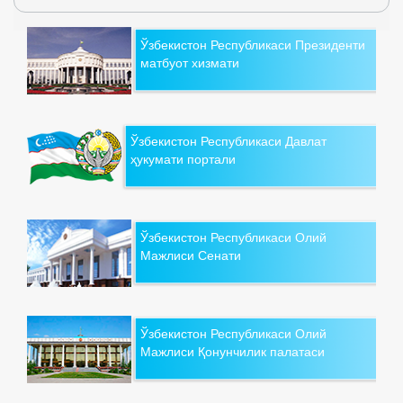
Ўзбекистон Республикаси Президенти
матбуот хизмати
Ўзбекистон Республикаси Давлат
ҳукумати портали
Ўзбекистон Республикаси Олий
Мажлиси Сенати
Ўзбекистон Республикаси Олий
Мажлиси Қонунчилик палатаси