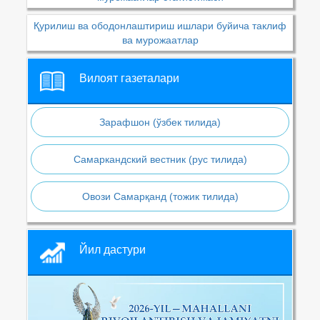
Қурилиш ва ободонлаштириш ишлари буйича таклиф
ва мурожаатлар
Вилоят газеталари
Зарафшон (ўзбек тилида)
Самаркандский вестник (рус тилида)
Овози Самарқанд (тожик тилида)
Йил дастури