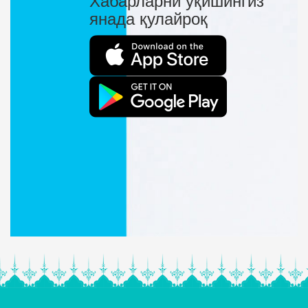
Хабарларни ўқишингиз
янада қулайроқ