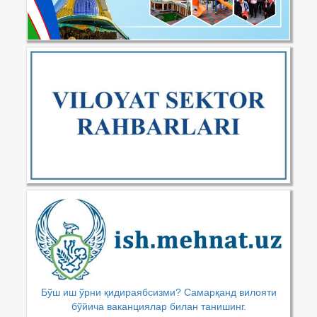
Бўш иш ўрни қидираябсизми? Самарқанд вилояти
бўйича ваканциялар билан танишинг.