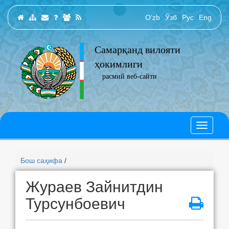
O‘zb
Ўзб
Рус
Eng
Самарқанд вилояти
ҳокимлиги
расмий веб-сайти
Бош саҳифа
/
Жураев Зайнитдин
Турсунбоевич