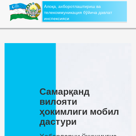
Алоқа, ахборотлаштириш ва
телекоммуникация бўйича давлат
инспексияси
Самарқанд
вилояти
ҳокимлиги мобил
дастури