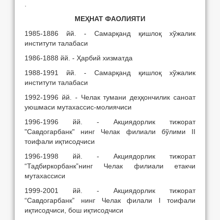
.
МЕҲНАТ ФАОЛИЯТИ
1985-1886 йй. - Самарқанд қишлоқ хўжалик
институти талабаси
1986-1888 йй. - Ҳарбий хизматда
1988-1991 йй. - Самарқанд қишлоқ хўжалик
институти талабаси
1992-1996 йй. - Челак тумани деҳқончилик саноат
уюшмаси мутахассис-молиячиси
1996-1996 йй. - Акциядорлик тижорат
"Савдогарбанк" нинг Челак филиали бўлими II
тоифали иқтисодчиси
1996-1998 йй. - Акциядорлик тижорат
“Тадбиркорбанк”нинг Челак филиали
етакчи
мутахассиси
1999-2001 йй. - Акциядорлик тижорат
“Савдогарбанк” нинг Челак филали I тоифали
иқтисодчиси, бош иқтисодчиси