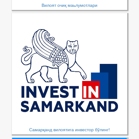
Вилоят очиқ маьлумотлари
Самарқанд вилоятига инвестор бўлинг!