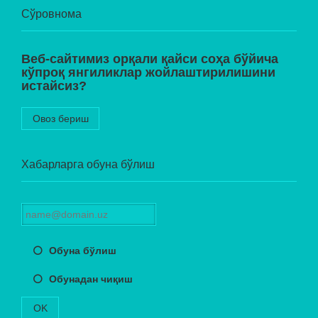
Сўровнома
Веб-сайтимиз орқали қайси соҳа бўйича
кўпроқ янгиликлар жойлаштирилишини
истайсиз?
Овоз бериш
Хабарларга обуна бўлиш
Обуна бўлиш
Обунадан чиқиш
OK