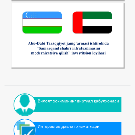
Вилоят ҳокимининг виртуал қабулхонаси
Интерактив давлат хизматлари