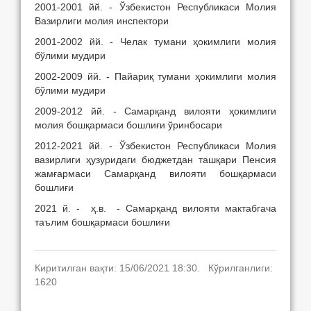
2001-2001 йй. - Ўзбекистон Республикаси Молия
Вазирлиги молия инспектори
2001-2002 йй. - Челак тумани ҳокимлиги молия
бўлими мудири
2002-2009 йй. - Пайариқ тумани ҳокимлиги молия
бўлими мудири
2009-2012 йй. - Самарқанд вилояти ҳокимлиги
молия бошқармаси бошлиғи ўринбосари
2012-2021 йй. - Ўзбекистон Республикаси Молия
вазирлиги ҳузуридаги бюджетдан ташқари Пенсия
жамғармаси Самарқанд вилояти бошқармаси
бошлиғи
2021 й. - ҳ.в. - Самарқанд вилояти мактабгача
таълим бошқармаси бошлиғи
Киритилган вақти: 15/06/2021 18:30. Кўрилганлиги:
1620