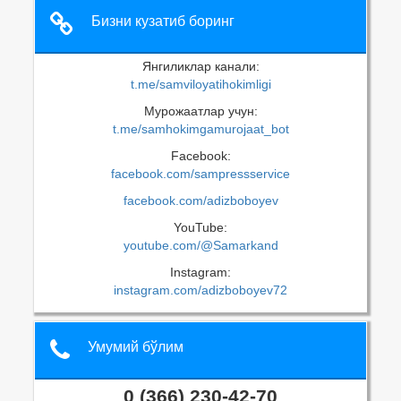
Бизни кузатиб боринг
Янгиликлар канали:
t.me/samviloyatihokimligi
Мурожаатлар учун:
t.me/samhokimgamurojaat_bot
Facebook:
facebook.com/sampressservice
facebook.com/adizboboyev
YouTube:
youtube.com/@Samarkand
Instagram:
instagram.com/adizboboyev72
Умумий бўлим
0 (366) 230-42-70