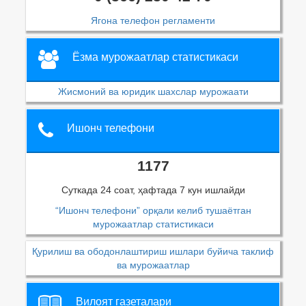
Ягона телефон регламенти
Ёзма мурожаатлар статистикаси
Жисмоний ва юридик шахслар мурожаати
Ишонч телефони
1177
Суткада 24 соат, ҳафтада 7 кун ишлайди
“Ишонч телефони” орқали келиб тушаётган
мурожаатлар статистикаси
Қурилиш ва ободонлаштириш ишлари буйича таклиф
ва мурожаатлар
Вилоят газеталари