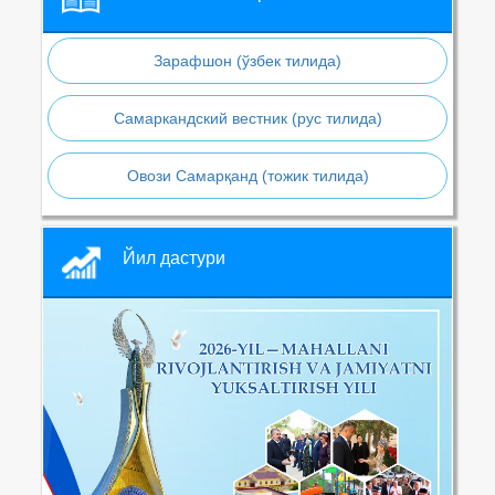
Зарафшон (ўзбек тилида)
Самаркандский вестник (рус тилида)
Овози Самарқанд (тожик тилида)
Йил дастури