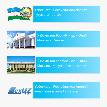
Ўзбекистон Республикаси Давлат
ҳукумати портали
Ўзбекистон Республикаси Олий
Мажлиси Сенати
Ўзбекистон Республикаси Олий
Мажлиси Қонунчилик палатаси
Ўзбекистон Республикаси миллий
қонунчилиги онлайн базаси