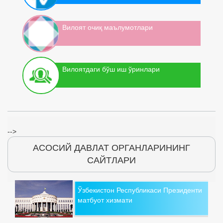
Вилоят очиқ маълумотлари
Вилоятдаги бўш иш ўринлари
-->
АСОСИЙ ДАВЛАТ ОРГАНЛАРИНИНГ
САЙТЛАРИ
Ўзбекистон Республикаси Президенти
матбуот хизмати