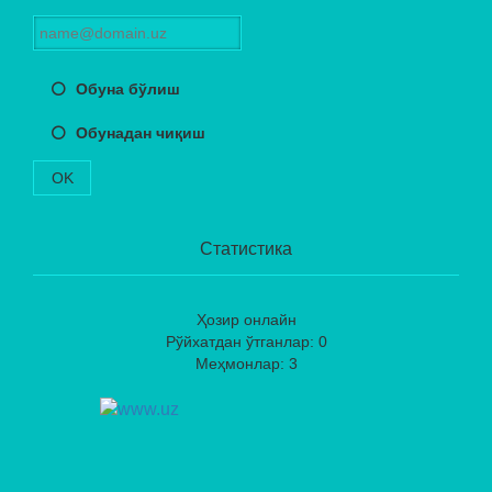
Обуна бўлиш
Обунадан чиқиш
OK
Статистика
Ҳозир онлайн
Рўйхатдан ўтганлар: 0
Меҳмонлар: 3