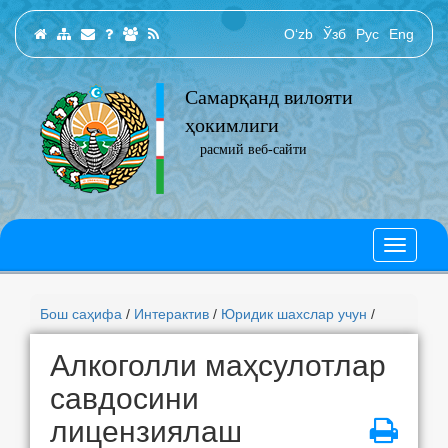
O‘zb
Ўзб
Рус
Eng
Самарқанд вилояти
ҳокимлиги
расмий веб-сайти
Бош саҳифа
/
Интерактив
/
Юридик шахслар учун
/
Алкоголли маҳсулотлар
савдосини
лицензиялаш