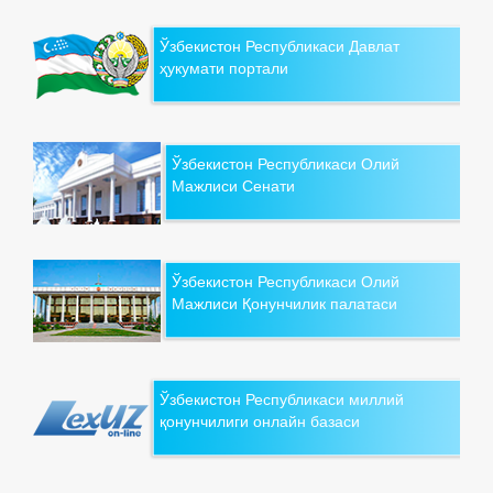
Ўзбекистон Республикаси Давлат
ҳукумати портали
Ўзбекистон Республикаси Олий
Мажлиси Сенати
Ўзбекистон Республикаси Олий
Мажлиси Қонунчилик палатаси
Ўзбекистон Республикаси миллий
қонунчилиги онлайн базаси