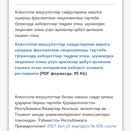
Алкоголли маҳсулотлар савдоларини амалга
ошириш фаолиятини лицензиялаш тартиби
тўғрисида ахборотлар тақдим этиш, шунингдек
лицензия олиш учун аризалар қабул қилишни
ташкил этиш
Алкоголли маҳсулотлар савдоларини амалга
ошириш фаолиятини лицензиялаш тартиби
тўғрисида ахборотлар тақдим этиш, шунингдек
лицензия олиш учун аризалар қабул қилишни
ташкил этиш интерактив-ахборот хизмати
регламенти
(PDF форматда, 95 Kb)
Алкоголли маҳсулотлар билан чакана савдо қилиш
ҳуқуқини бериш тартиби Қорақалпоғистон
Республикаси Вазирлар Кенгаши, вилоятлар ва
Тошкент шаҳар ҳокимликларининг комиссиялари
томонидан, Ўзбекистон Республикаси
Президентининг
2007 йил 16 мартдаги № 605-сонли