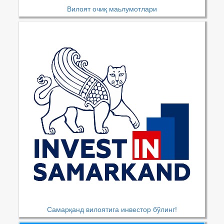
Вилоят очиқ маьлумотлари
Самарқанд вилоятига инвестор бўлинг!