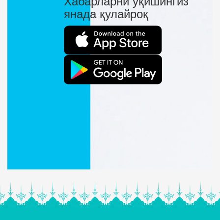
Хабарларни ўқишингиз
янада қулайроқ