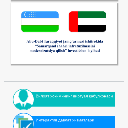
Вилоят ҳокимининг виртуал қабулхонаси
Интерактив давлат хизматлари