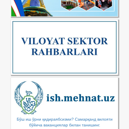
Бўш иш ўрни қидираябсизми? Самарқанд вилояти
бўйича ваканциялар билан танишинг.