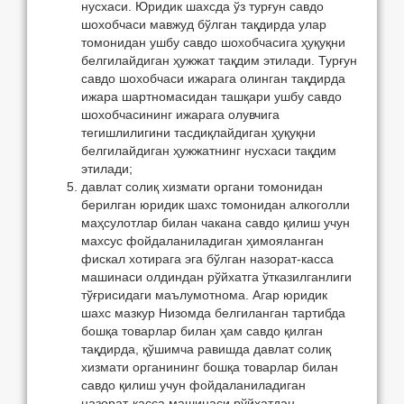
нусхаси. Юридик шахсда ўз турғун савдо
шохобчаси мавжуд бўлган тақдирда улар
томонидан ушбу савдо шохобчасига ҳуқуқни
белгилайдиган ҳужжат тақдим этилади. Турғун
савдо шохобчаси ижарага олинган тақдирда
ижара шартномасидан ташқари ушбу савдо
шохобчасининг ижарага олувчига
тегишлилигини тасдиқлайдиган ҳуқуқни
белгилайдиган ҳужжатнинг нусхаси тақдим
этилади;
давлат солиқ хизмати органи томонидан
берилган юридик шахс томонидан алкоголли
маҳсулотлар билан чакана савдо қилиш учун
махсус фойдаланиладиган ҳимояланган
фискал хотирага эга бўлган назорат-касса
машинаси олдиндан рўйхатга ўтказилганлиги
тўғрисидаги маълумотнома. Агар юридик
шахс мазкур Низомда белгиланган тартибда
бошқа товарлар билан ҳам савдо қилган
тақдирда, қўшимча равишда давлат солиқ
хизмати органининг бошқа товарлар билан
савдо қилиш учун фойдаланиладиган
назорат-касса машинаси рўйхатдан