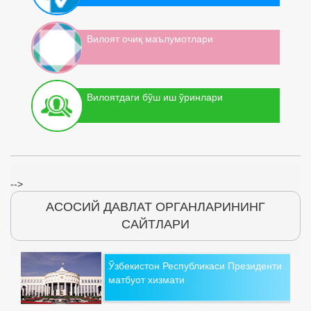
Вилоят очиқ маълумотлари
Вилоятдаги бўш иш ўринлари
-->
АСОСИЙ ДАВЛАТ ОРГАНЛАРИНИНГ
САЙТЛАРИ
Ўзбекистон Республикаси Президенти
матбуот хизмати