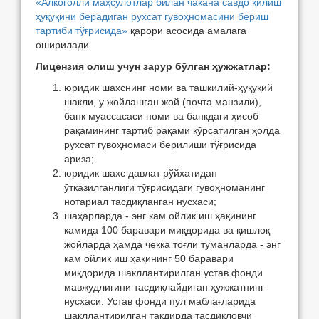
«Алкоголли маҳсулотлар билан чакана савдо қилиш
ҳуқуқини берадиган рухсат гувоҳномасини бериш
тартиби тўғрисида»
қарори асосида амалага
оширилади.
Лицензия олиш учун зарур бўлган ҳужжатлар:
юридик шахснинг номи ва ташкилий-ҳуқуқий
шакли, у жойлашган жой (почта манзили),
банк муассасаси номи ва банкдаги ҳисоб
рақамининг тартиб рақами кўрсатилган ҳолда
рухсат гувоҳномаси берилиши тўғрисида
ариза;
юридик шахс давлат рўйхатидан
ўтказилганлиги тўғрисидаги гувоҳноманинг
нотариал тасдиқланган нусхаси;
шаҳарларда - энг кам ойлик иш ҳақининг
камида 100 баравари миқдорида ва қишлоқ
жойларда ҳамда чекка тоғли туманларда - энг
кам ойлик иш ҳақининг 50 баравари
миқдорида шакллантирилган устав фонди
мавжудлигини тасдиқлайдиган ҳужжатнинг
нусхаси. Устав фонди пул маблағларида
шакллантирилган тақдирда тасдиқловчи