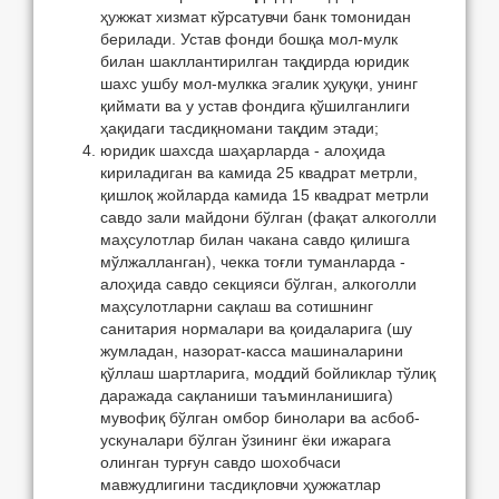
ҳужжат хизмат кўрсатувчи банк томонидан
берилади. Устав фонди бошқа мол-мулк
билан шакллантирилган тақдирда юридик
шахс ушбу мол-мулкка эгалик ҳуқуқи, унинг
қиймати ва у устав фондига қўшилганлиги
ҳақидаги тасдиқномани тақдим этади;
юридик шахсда шаҳарларда - алоҳида
кириладиган ва камида 25 квадрат метрли,
қишлоқ жойларда камида 15 квадрат метрли
савдо зали майдони бўлган (фақат алкоголли
маҳсулотлар билан чакана савдо қилишга
мўлжалланган), чекка тоғли туманларда -
алоҳида савдо секцияси бўлган, алкоголли
маҳсулотларни сақлаш ва сотишнинг
санитария нормалари ва қоидаларига (шу
жумладан, назорат-касса машиналарини
қўллаш шартларига, моддий бойликлар тўлиқ
даражада сақланиши таъминланишига)
мувофиқ бўлган омбор бинолари ва асбоб-
ускуналари бўлган ўзининг ёки ижарага
олинган турғун савдо шохобчаси
мавжудлигини тасдиқловчи ҳужжатлар