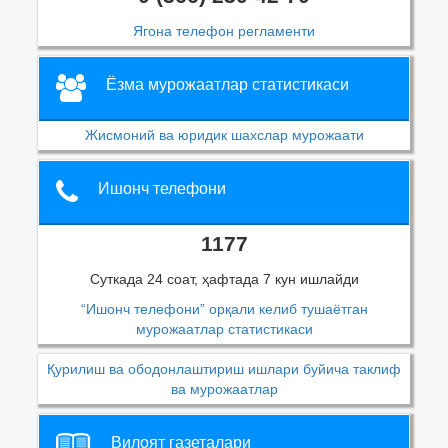
Ягона телефон регламенти
Ёзма мурожаатлар статистикаси
Жисмоний ва юридик шахслар мурожаати
Ишонч телефони
1177
Суткада 24 соат, ҳафтада 7 кун ишлайди
“Ишонч телефони” орқали келиб тушаётган
мурожаатлар статистикаси
Қурилиш ва ободонлаштириш ишлари буйича таклиф
ва мурожаатлар
Вилоят газеталари