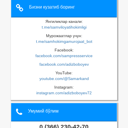
Бизни кузатиб боринг
Янгиликлар канали:
t.me/samviloyatihokimligi
Мурожаатлар учун:
t.me/samhokimgamurojaat_bot
Facebook:
facebook.com/sampressservice
facebook.com/adizboboyev
YouTube:
youtube.com/@Samarkand
Instagram:
instagram.com/adizboboyev72
Умумий бўлим
0 (366) 230-42-70