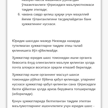
ўтказилганлиги тўғрисидаги маълумотномаси
тақдим этилади;
чакана савдо қилиш ҳуқуқи учун маҳаллий
йиғим тўланганлигини тасдиқлайдиган банк
ҳужжатининг нусхаси.
Юридик шахсдан мазкур Низомда назарда
тутилмаган ҳужжатларни тақдим этиш талаб
қилинишига йўл қўйилмайди.
Ҳужжатлар юридик шахс томонидан ишчи органга
бевосита ёхуд олинганлиги маълум қилинган ҳолда
почта алоқаси воситаси орқали етказиб берилади.
Ҳужжатлар ишчи органнинг масъул шахси
томонидан рўйхат бўйича қабул қилинади, уларнинг
нусхаси ҳужжатлар қабул қилинган сана тўғрисидаги
белги қўйилган ҳолда ариза берувчига топширилади
(юборилади).
Қонун ҳужжатларида белгиланган тақдим этилган
маълумотларнинг ишончлилиги учун юридик шахс -