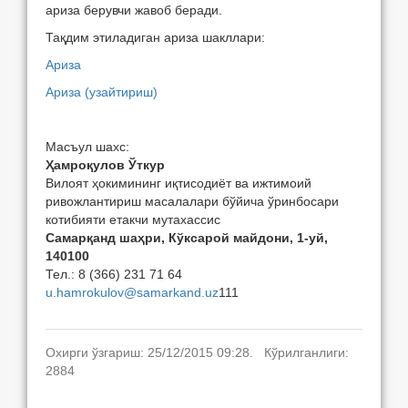
ариза берувчи жавоб беради.
Тақдим этиладиган ариза шакллари:
Ариза
Ариза (узайтириш)
Масъул шахс:
Ҳамроқулов Ўткур
Вилоят ҳокимининг иқтисодиёт ва ижтимоий
ривожлантириш масалалари бўйича ўринбосари
котибияти етакчи мутахассис
Самарқанд шаҳри, Кўксарой майдони, 1-уй,
140100
Тел.: 8 (366) 231 71 64
u.hamrokulov@samarkand.uz
111
Охирги ўзгариш: 25/12/2015 09:28. Кўрилганлиги:
2884