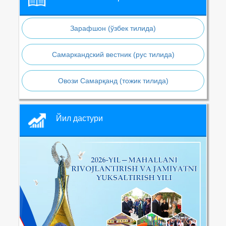
Зарафшон (ўзбек тилида)
Самаркандский вестник (рус тилида)
Овози Самарқанд (тожик тилида)
Йил дастури