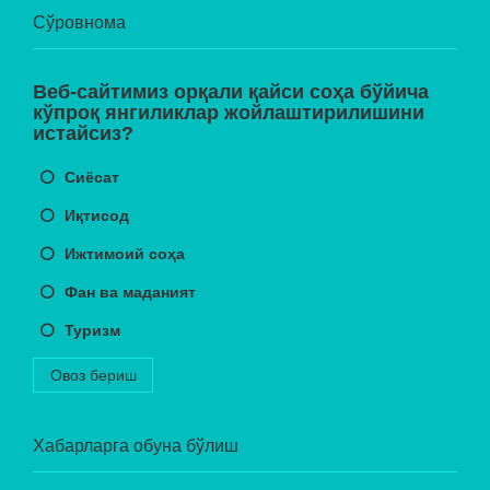
Сўровнома
Веб-сайтимиз орқали қайси соҳа бўйича
кўпроқ янгиликлар жойлаштирилишини
истайсиз?
Сиёсат
Иқтисод
Ижтимоий соҳа
Фан ва маданият
Туризм
Овоз бериш
Хабарларга обуна бўлиш