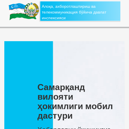
Алоқа, ахборотлаштириш ва
телекоммуникация бўйича давлат
инспексияси
Самарқанд
вилояти
ҳокимлиги мобил
дастури